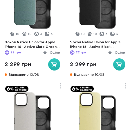
10
10
3
3
10
10
3
3
Чохол Native Union for Apple
Чохол Native Union for Apple
iPhone 16 - Active Slate Green
iPhone 16 - Active Black
(ACTCSE-GRN-NP24)
(ACTCSE-BLK-NP24)
22
грн
Оціни
22
грн
Оціни
2 299 грн
2 299 грн
Відправимо 10/08
Відправимо 10/08