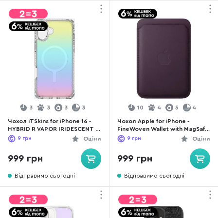
3
3
3
3
10
4
5
4
Чохол iTSkins for iPhone 16 -
Чохол Apple for iPhone -
HYBRID R VAPOR IRIDESCENT W
FineWoven Wallet with MagSafe
with MagSafe Iridescent violet
Blackberry (MA7A4)
9
грн
Оціни
9
грн
Оціни
(AP6N-HMFUM-BUPE)
999 грн
999 грн
Відправимо сьогодні
Відправимо сьогодні