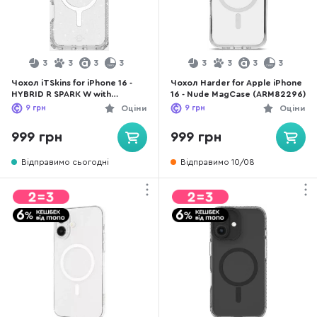
3
3
3
3
3
3
3
3
Чохол iTSkins for iPhone 16 -
Чохол Harder for Apple iPhone
HYBRID R SPARK W with
16 - Nude MagCase (ARM82296)
MagSafe Transparent (AP6N-
9
грн
Оціни
9
грн
Оціни
HBSPM-TRSP)
999 грн
999 грн
Відправимо сьогодні
Відправимо 10/08