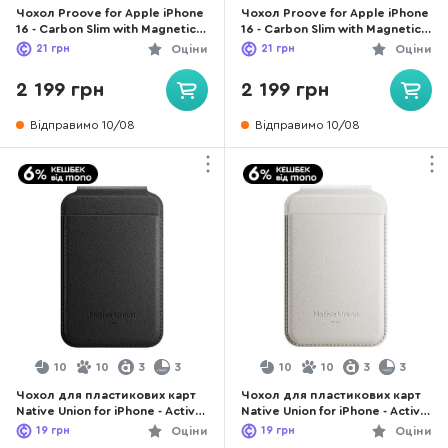
Чохол Proove for Apple iPhone
Чохол Proove for Apple iPhone
16 - Carbon Slim with Magnetic
16 - Carbon Slim with Magnetic
Ring Onyx (PCCSIP160060)
Ring Black (PCCSIP160002)
21
грн
Оціни
21
грн
Оціни
2 199 грн
2 199 грн
Відправимо 10/08
Відправимо 10/08
10
10
3
3
10
10
3
3
Чохол для пластикових карт
Чохол для пластикових карт
Native Union for iPhone - Active
Native Union for iPhone - Active
Stand Magnetic Black (ACT-BLK-
Stand Magnetic Sandstone
19
грн
Оціни
19
грн
Оціни
WAL)
(ACT-SAN-WAL)