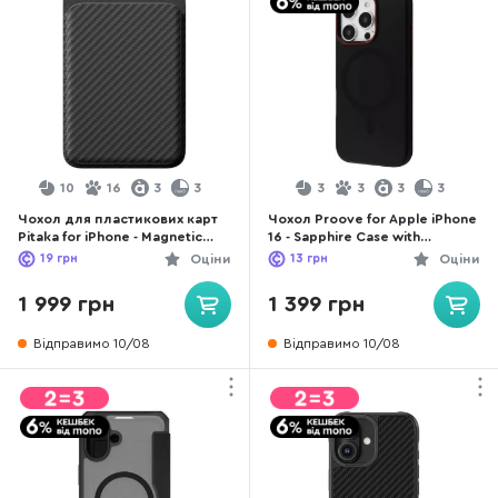
10
16
3
3
3
3
3
3
Чохол для пластикових карт
Чохол Proove for Apple iPhone
Pitaka for iPhone - Magnetic
16 - Sapphire Case with
Woven Black/Grey (MWW2401)
Magnetic Ring Black Titanium
19
грн
Оціни
13
грн
Оціни
(PCSAIP160036)
1 999 грн
1 399 грн
Відправимо 10/08
Відправимо 10/08