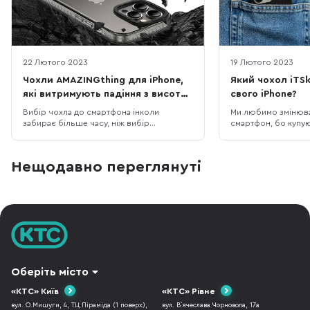
22 Лютого 2023
19 Лютого 2023
Чохли AMAZINGthing для iPhone,
Який чохол iTSk
які витримують падіння з висоти
свого iPhone?
до 3 метрів
Вибір чохла до смартфона інколи
Ми любимо змінюва
забирає більше часу, ніж вибір
смартфон, бо купу
смартфона, бо різноманітність кейсів
відчуттях ніби куп
просто зашкалює, особливо якщо
Власникам iPhone, 
говорити про чохли до iPhone. Одна з
вибір чохлів до Ap
Нещодавно переглянуті
компаній, яка давно себе
різноманітний. Див
зарекомендувала як виробник якісних,
на сайті звісно пр
довговічних та красивих аксесуарів до
подивитись на них 
iPhone — це AMAZINGthing. В них
потестимо к
Оберіть місто
«КТС» Київ
«КТС» Рівне
вул. О.Мишуги, 4, ТЦ Піраміда (1 поверх),
вул. В`ячеслава Чорновола, 17а