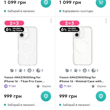
1 099 грн
1 099 грн
Забирай в магазині
Відправимо сьогодні
3
3
3
3
3
3
3
3
Чохол AMAZINGthing for
Чохол AMAZINGthing for
iPhone 16 - Titan Pro Case
iPhone 16 - Minimal Case with
MagSafe Clear (IP166.1TMCL)
MagSafe Clear (IP166.1MMINCL)
9
грн
Оціни
9
грн
Оціни
999 грн
999 грн
Забирай в магазині
Забирай в магазині