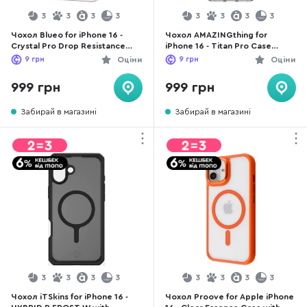
3
3
3
3
3
3
3
3
Чохол Blueo for iPhone 16 -
Чохол AMAZINGthing for
Crystal Pro Drop Resistance
iPhone 16 - Titan Pro Case
MagSafe Transparent
MagSafe Black (IP166.1TMBK)
9
грн
Оціни
9
грн
Оціни
999 грн
999 грн
Забирай в магазині
Забирай в магазині
3
3
3
3
3
3
3
3
Чохол iTSkins for iPhone 16 -
Чохол Proove for Apple iPhone