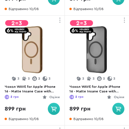
Відправимо 10/08
Відправимо 10/08
3
3
3
3
3
3
3
3
Чохол WAVE for Apple iPhone
Чохол WAVE for Apple iPhone
16 - Matte Insane Case with
16 - Matte Insane Case with
Magnetic Ring Desert Titanium
Magnetic Ring Black
8
грн
Оціни
8
грн
Оціни
(59342_desert_titanium)
(59342_black)
899 грн
899 грн
Відправимо 10/08
Відправимо 10/08