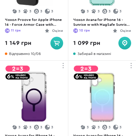
3
3
3
3
3
3
3
3
Чохол Proove for Apple iPhone
Чохол Avana for iPhone 16 -
16 - Force Armor Case with
Sunrise w with MagSafe Sunrise
Magnetic Ring Black
Sage (AP6N-AVMOM-LGRN)
11
грн
Оціни
10
грн
Оціни
(PCFAIP160002)
1 149 грн
1 099 грн
Відправимо 10/08
Забирай в магазині
3
3
3
3
3
3
3
3
Чохол Avana for iPhone 16 -
Чохол Avana for iPhone 16 -