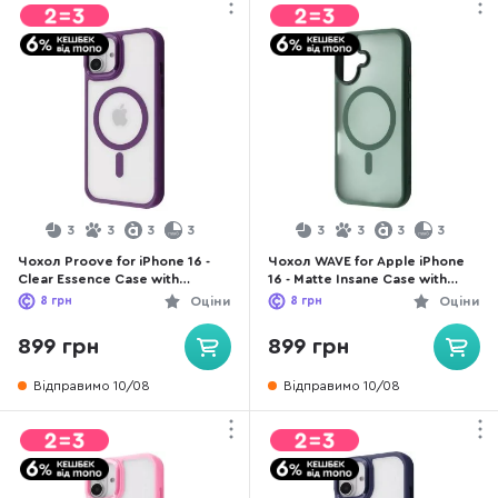
3
3
3
3
3
3
3
3
Чохол Proove for iPhone 16 -
Чохол WAVE for Apple iPhone
Clear Essence Case with
16 - Matte Insane Case with
Magnetic Ring Deep Purple
Magnetic Ring Green
8
грн
Оціни
8
грн
Оціни
(PCCEIP160004)
(59342_green)
899 грн
899 грн
Відправимо 10/08
Відправимо 10/08