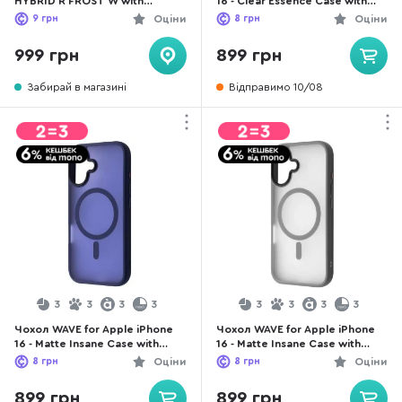
HYBRID R FROST W with
16 - Clear Essence Case with
MagSafe Black (AP6N-HMFRT-
Magnetic Ring Orange
9
грн
Оціни
8
грн
Оціни
BLCK)
(PCCEIP160010)
999 грн
899 грн
Забирай в магазині
Відправимо 10/08
3
3
3
3
3
3
3
3
Чохол WAVE for Apple iPhone
Чохол WAVE for Apple iPhone
16 - Matte Insane Case with
16 - Matte Insane Case with
Magnetic Ring Midnight Blue
Magnetic Ring Gray
8
грн
Оціни
8
грн
Оціни
(59342_midnight_blue)
(59342_gray)
899 грн
899 грн