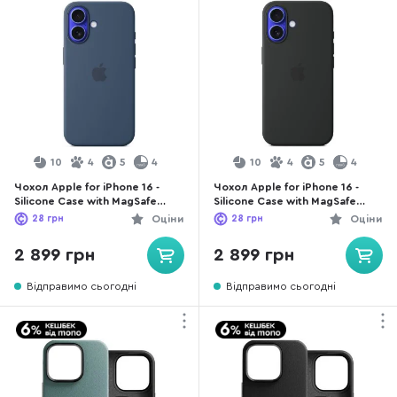
10
4
5
4
10
4
5
4
Чохол Apple for iPhone 16 -
Чохол Apple for iPhone 16 -
Silicone Case with MagSafe
Silicone Case with MagSafe
Denim (MYY23)
Black (MYY13)
28
грн
Оціни
28
грн
Оціни
2 899 грн
2 899 грн
Відправимо сьогодні
Відправимо сьогодні