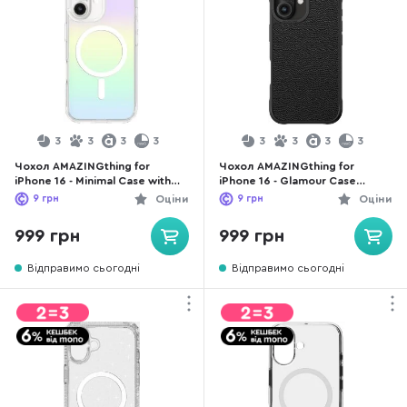
3
3
3
3
3
3
3
3
Чохол AMAZINGthing for
Чохол AMAZINGthing for
iPhone 16 - Minimal Case with
iPhone 16 - Glamour Case
MagSafe Iridescent
MagSafe Black (IP166.1GMBK)
9
грн
Оціни
9
грн
Оціни
(IP166.1MMINRB)
999 грн
999 грн
Відправимо сьогодні
Відправимо сьогодні