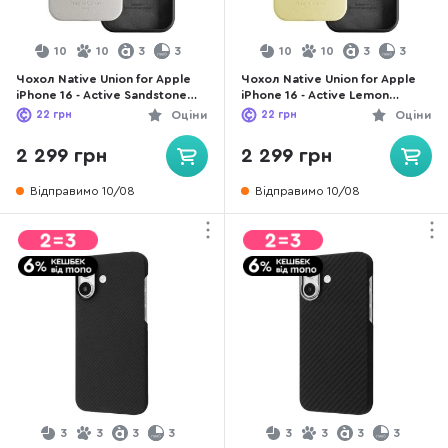
10
10
3
3
10
10
3
3
Чохол Native Union for Apple
Чохол Native Union for Apple
iPhone 16 - Active Sandstone
iPhone 16 - Active Lemon
(ACTCSE-SAN-NP24)
(ACTCSE-LMO-NP24)
22
грн
Оціни
22
грн
Оціни
2 299 грн
2 299 грн
Відправимо 10/08
Відправимо 10/08
3
3
3
3
3
3
3
3