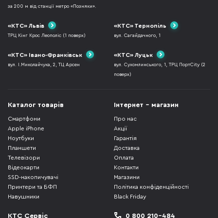
за 200 м від станції метро «Позняки».
«КТС» Львів
«КТС» Тернопіль
ТРЦ Кінг Крос Леополіс (1 поверх)
вул. Сагайдачного, 1
«КТС» Івано-Франківськ
«КТС» Луцьк
вул. І.Миколайчука, 2, ТЦ Арсен
вул. Сухомлинського, 1, ТРЦ ПортCity (2
поверх)
Каталог товарів
Інтернет - магазин
Смартфони
Про нас
Apple iPhone
Акції
Ноутбуки
Гарантія
Планшети
Доставка
Телевізори
Оплата
Відеокарти
Контакти
SSD-накопичувачі
Магазини
Принтери та БФП
Політика конфіденційності
Навушники
Black Friday
КТС Сервіс
0 800 210-484