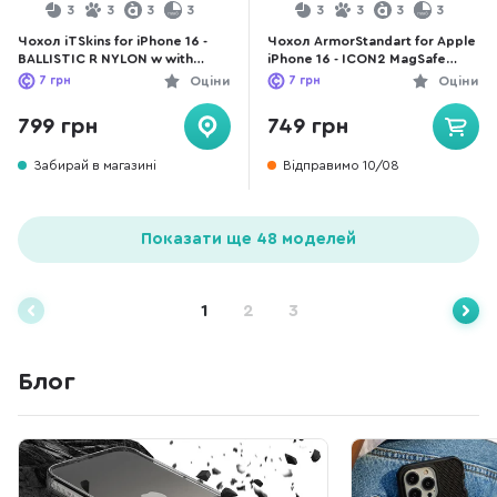
3
3
3
3
3
3
3
3
Чохол iTSkins for iPhone 16 -
Чохол ArmorStandart for Apple
BALLISTIC R NYLON w with
iPhone 16 - ICON2 MagSafe
MagSafe Black (AP6N-HMABA-
Ivory (ARM80180)
7
грн
Оціни
7
грн
Оціни
BLCK)
799 грн
749 грн
Забирай в магазині
Відправимо 10/08
Показати ще 48 моделей
1
2
3
Блог