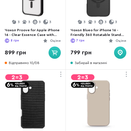
3
3
3
3
3
3
3
3
Чохол Proove for Apple iPhone
Чохол Blueo for iPhone 16 -
16 - Clear Essence Case with
Friendly 360 Rotatable Stand
Magnetic Ring Black
with Magnetic Series Black
8
грн
Оціни
7
грн
Оціни
(PCCEIP160002)
899 грн
799 грн
Відправимо 10/08
Забирай в магазині