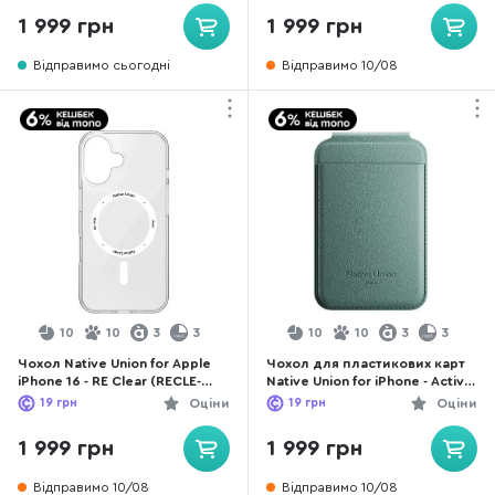
1 999 грн
1 999 грн
Відправимо сьогодні
Відправимо 10/08
10
10
3
3
10
10
3
3
Чохол Native Union for Apple
Чохол для пластикових карт
iPhone 16 - RE Clear (RECLE-
Native Union for iPhone - Active
TRA-NP24)
Stand Magnetic Slate Green
19
грн
Оціни
19
грн
Оціни
(ACT-GRN-WAL)
1 999 грн
1 999 грн
Відправимо 10/08
Відправимо 10/08