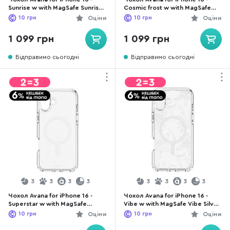
Sunrise w with MagSafe Sunrise
Cosmic frost w with MagSafe
Lavender (AP6N-AVMOM-LIPP)
cosmic violet (AP6N-AVFIR-
10
грн
Оціни
10
грн
Оціни
BUPE)
1 099 грн
1 099 грн
Відправимо сьогодні
Відправимо сьогодні
3
3
3
3
3
3
3
3
Чохол Avana for iPhone 16 -
Чохол Avana for iPhone 16 -
Superstar w with MagSafe
Vibe w with MagSafe Vibe Silver
starlite silver (AP6N-AVSUR-
(AP6N-AVVIB-SLVR)
10
грн
Оціни
10
грн
Оціни
SUSV)