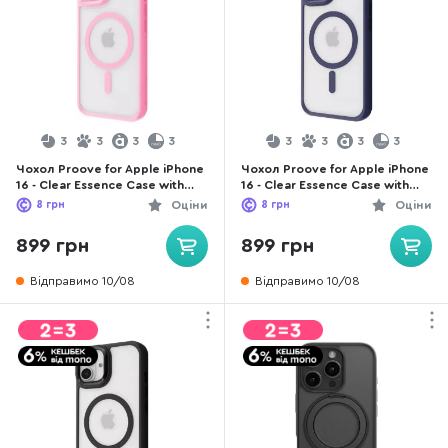
3
3
3
3
3
3
3
3
Чохол Proove for Apple iPhone
Чохол Proove for Apple iPhone
16 - Clear Essence Case with
16 - Clear Essence Case with
Magnetic Ring Pink Sand
Magnetic Ring Midnight Blue
8
грн
Оціни
8
грн
Оціни
(PCCEIP160028)
(PCCEIP160008)
899 грн
899 грн
Відправимо 10/08
Відправимо 10/08