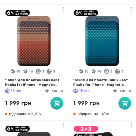
10
16
3
3
10
16
3
3
Чохол для пластикових карт
Чохол для пластикових карт
Pitaka for iPhone - Magnetic
Pitaka for iPhone - Magnetic
Woven Sunset (MWW2402)
Woven Moonrise (MWW2403)
19
грн
Оціни
19
грн
Оціни
1 999 грн
1 999 грн
Відправимо 10/08
Відправимо 10/08