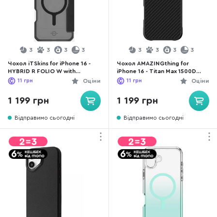
3
3
3
3
3
3
3
3
Чохол iTSkins for iPhone 16 -
Чохол AMAZINGthing for
HYBRID R FOLIO W with
iPhone 16 - Titan Max 1500D
MagSafe Black (AP6N-HYFMA-
Case MagSafe Black
11
грн
Оціни
11
грн
Оціни
BKRL)
(IP166.1TXBK)
1 199 грн
1 199 грн
Відправимо сьогодні
Відправимо сьогодні