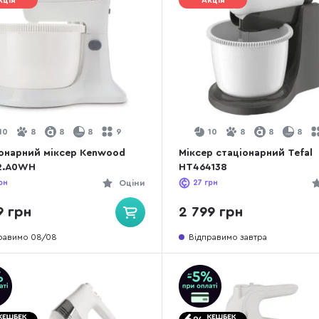
кція
Акція
10
8
8
8
9
10
8
8
8
онарний міксер Kenwood
Міксер стаціонарний Tefal
2.A0WH
HT464138
рн
Оціни
27
грн
9 грн
2 799 грн
равимо 08/08
Відправимо завтра