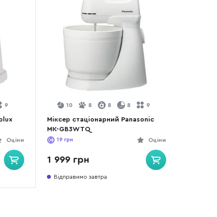
9
10
8
8
8
9
olux
Міксер стаціонарний Panasonic
MK-GB3WTQ
Оціни
19
грн
Оціни
1 999 грн
Відправимо завтра