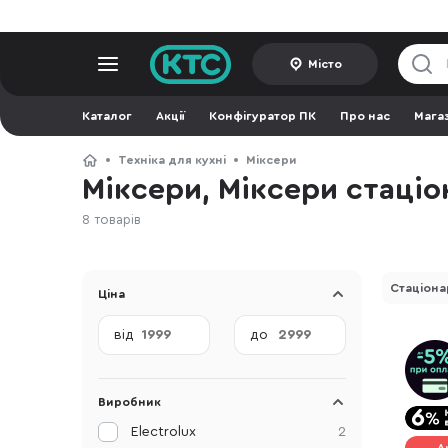
Місто
Каталог
Акції
Конфігуратор ПК
Про нас
Мага
Техніка для кухні
Міксери
Міксери, Міксери стаціо
8 товарів
Стаціон
Ціна
від
до
Виробник
Electrolux
2