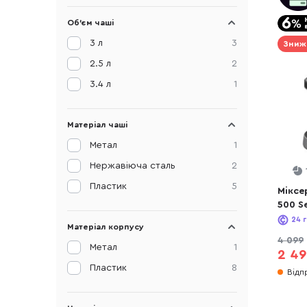
Об'єм чаші
3 л
3
Зниж
2.5 л
2
3.4 л
1
Матеріал чаші
Метал
1
Нержавіюча сталь
2
Пластик
5
Міксе
500 S
24
г
Матеріал корпусу
4 099
Метал
1
2 49
Пластик
8
Відп