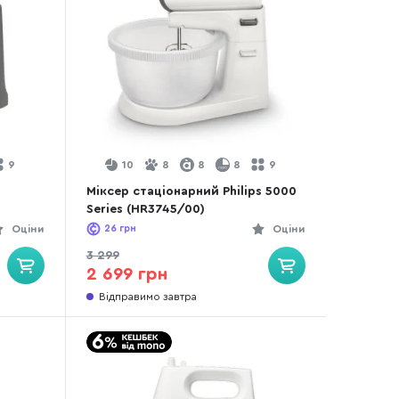
9
10
8
8
8
9
Міксер стаціонарний Philips 5000
Series (HR3745/00)
Оціни
26
грн
Оціни
3 299
2 699 грн
Відправимо завтра