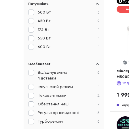
Потужність
А
500 Вт
3
450 Вт
2
175 Вт
1
550 Вт
1
600 Вт
1
Особливості
Міксе
Від`єднувальна
6
M500
підставка
19
г
Імпульсний режим
1
1 99
Нековзні ніжки
2
Обертання чаші
7
Відп
Регулятор швидкості
6
Турборежим
6