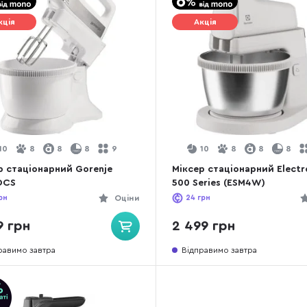
кція
Акція
10
8
8
8
9
10
8
8
8
р стаціонарний Gorenje
Міксер стаціонарний Electr
DCS
500 Series (ESM4W)
рн
Оціни
24
грн
9 грн
2 499 грн
равимо завтра
Відправимо завтра