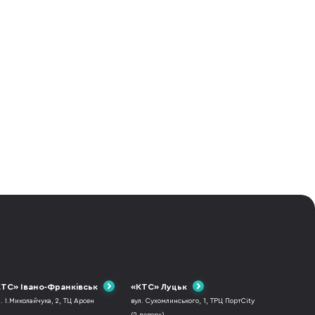
ТС» Івано-Франківськ
«КТС» Луцьк
л. І.Миколайчука, 2, ТЦ Арсен
вул. Сухомлинського, 1, ТРЦ ПортCity