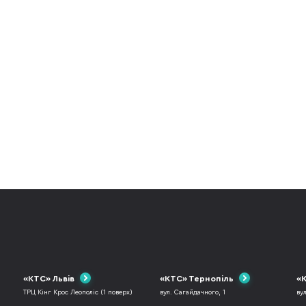
«КТС» Львів
«КТС» Тернопіль
«К
ТРЦ Кінг Крос Леополіс (1 поверх)
вул. Сагайдачного, 1
ву