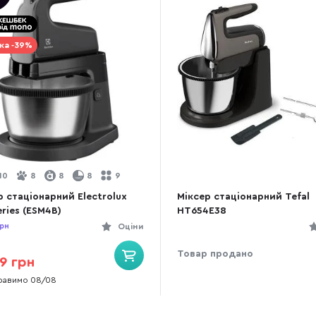
ка -39%
10
8
8
8
9
р стаціонарний Electrolux
Міксер стаціонарний Tefal
eries (ESM4B)
HT654E38
рн
Оціни
Товар продано
9 грн
равимо 08/08