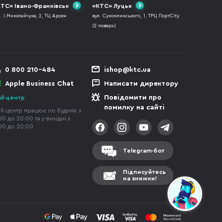
ТС» Івано-Франківськ
«КТС» Луцьк
л. І.Миколайчука, 2, ТЦ Арсен
вул. Сухомлинського, 1, ТРЦ ПортCity
(2 поверх)
0 800 210-484
ishop@ktc.ua
Apple Business Chat
Написати директору
Повідомити про
ll-центр
помилку на сайті
ll-центр працює по буднях з
00 до 20:00 та у вихідні з
00 до 20:00
Telegram-бот
Підписуйтесь
на знижки!