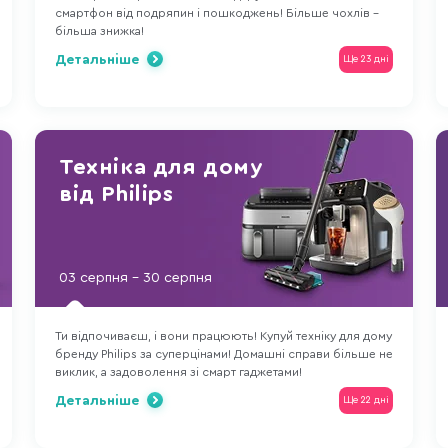
смартфон від подряпин і пошкоджень! Більше чохлів -
більша знижка!
Детальніше
Ще 23 дні
Техніка для дому
від Philips
03 серпня - 30 серпня
Ти відпочиваєш, і вони працюють! Купуй техніку для дому
бренду Philips за суперцінами! Домашні справи більше не
виклик, а задоволення зі смарт гаджетами!
Детальніше
Ще 22 дні