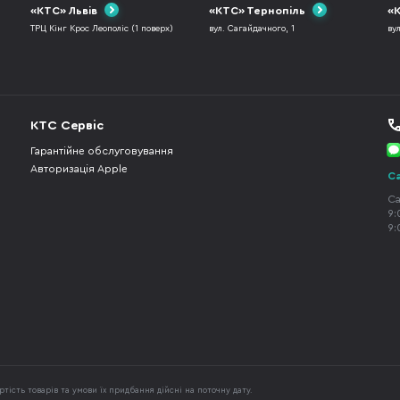
«КТС» Львів
«КТС» Тернопіль
«К
ТРЦ Кінг Крос Леополіс (1 поверх)
вул. Сагайдачного, 1
ву
КТС Сервіс
Гарантійне обслуговування
Авторизація Apple
Ca
Ca
9:
9:
тість товарів та умови їх придбання дійсні на поточну дату.