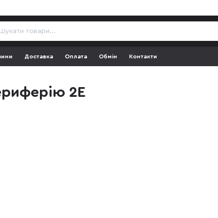
зини
Доставка
Оплата
Обмін
Контакти
периферію 2E