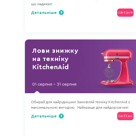
що надихає!
Детальніше
Ще 6 днів
Лови знижку
на техніку
KitchenAid
01 серпня - 31 серпня
Обирай для найрідніших! Замовляй техніку KitchenAid з
максимальною вигодою . Найкраще для найдорожчих!
Детальніше
Ще 23 дні