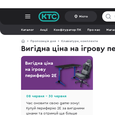
Місто
Каталог
Акції
Конфігуратор ПК
Про нас
Мага
Пропозиція дня
Клавіатури, комплекти
Вигідна ціна на ігрову 
Вигідна ціна
на ігрову
периферію 2E
08 червня - 30 червня
Час оновити свою game-зону!
Купуй периферію 2E за вигідними
цінами та отримуй ще більше