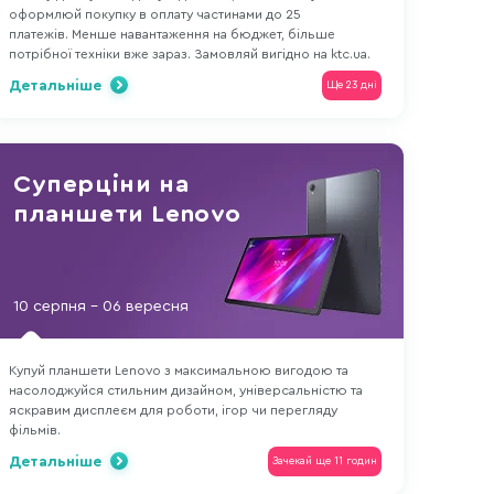
оформлюй покупку в оплату частинами до 25
платежів. Менше навантаження на бюджет, більше
потрібної техніки вже зараз. Замовляй вигідно на ktc.ua.
Детальніше
Ще 23 дні
Суперціни на
планшети Lenovo
10 серпня - 06 вересня
Купуй планшети Lenovo з максимальною вигодою та
насолоджуйся стильним дизайном, універсальністю та
яскравим дисплеєм для роботи, ігор чи перегляду
фільмів.
Детальніше
Зачекай ще 11 годин