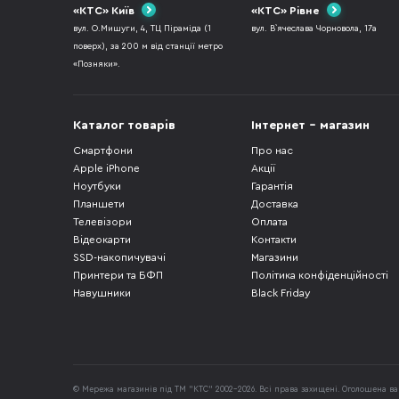
«КТС» Київ
«КТС» Рівне
вул. О.Мишуги, 4, ТЦ Піраміда (1
вул. В`ячеслава Чорновола, 17а
поверх), за 200 м від станції метро
«Позняки».
Каталог товарів
Інтернет - магазин
Смартфони
Про нас
Apple iPhone
Акції
Ноутбуки
Гарантія
Планшети
Доставка
Телевізори
Оплата
Відеокарти
Контакти
SSD-накопичувачі
Магазини
Принтери та БФП
Політика конфіденційності
Навушники
Black Friday
© Мережа магазинів під ТМ "КТС" 2002-2026. Всі права захищені. Оголошена вар