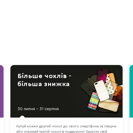
Більше чохлів -
більша знижка
30 липня - 31 серпня
Купуй кожен другий чохол до свого смартфона за півціни
або отримай третій чохол в подарунок! Захисти свій