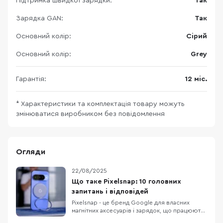
Підтримка швидкої зарядки:
Так
Зарядка GAN:
Так
Основний колір:
Сірий
Основний колір:
Grey
Гарантія:
12 міс.
* Характеристики та комплектація товару можуть
змінюватися виробником без повідомлення
Огляди
22/08/2025
Що таке Pixelsnap: 10 головних
запитань і відповідей
Pixelsnap - це бренд Google для власних
магнітних аксесуарів і зарядок, що працюють
на відкритому стандарті Qi2 з магнітним