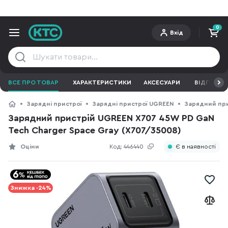
0
Вхід
ВСЕ ПРО ТОВАР
ХАРАКТЕРИСТИКИ
АКСЕСУАРИ
ВІДГУКИ
Зарядні пристрої
Зарядні пристрої UGREEN
Зарядний при
Зарядний пристрій UGREEN X707 45W PD GaN
Tech Charger Space Gray (X707/35008)
Оціни
Код:
446440
Є в наявності
Знижка -24%