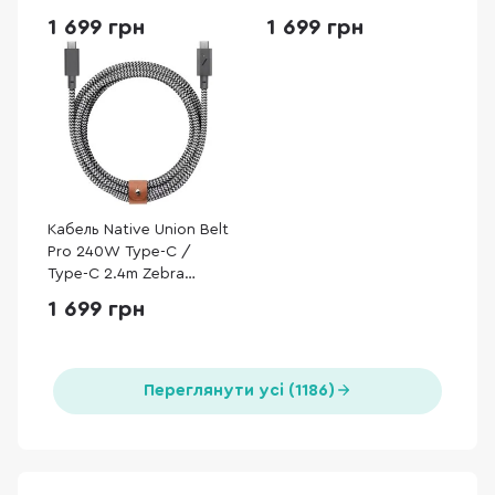
Black (BELT-PRO2-COS-
(NM009827858)
1 699 грн
1 699 грн
NP)
Кабель Native Union Belt
Pro 240W Type-C /
Type-C 2.4m Zebra
(BELT-PRO2-ZEB-NP)
1 699 грн
Переглянути усі (1186)