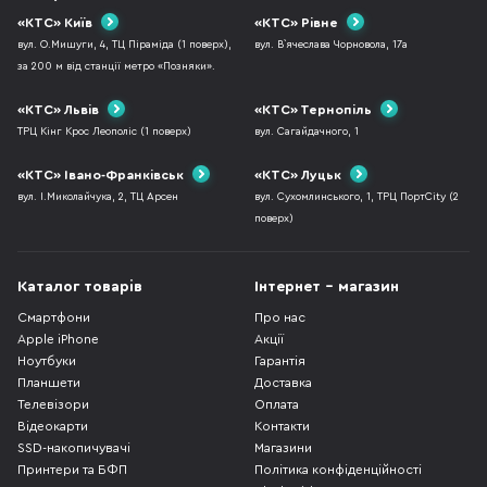
«КТС» Київ
«КТС» Рівне
вул. О.Мишуги, 4, ТЦ Піраміда (1 поверх),
вул. В`ячеслава Чорновола, 17а
за 200 м від станції метро «Позняки».
«КТС» Львів
«КТС» Тернопіль
ТРЦ Кінг Крос Леополіс (1 поверх)
вул. Сагайдачного, 1
«КТС» Івано-Франківськ
«КТС» Луцьк
вул. І.Миколайчука, 2, ТЦ Арсен
вул. Сухомлинського, 1, ТРЦ ПортCity (2
поверх)
Каталог товарів
Інтернет - магазин
Смартфони
Про нас
Apple iPhone
Акції
Ноутбуки
Гарантія
Планшети
Доставка
Телевізори
Оплата
Відеокарти
Контакти
SSD-накопичувачі
Магазини
Принтери та БФП
Політика конфіденційності