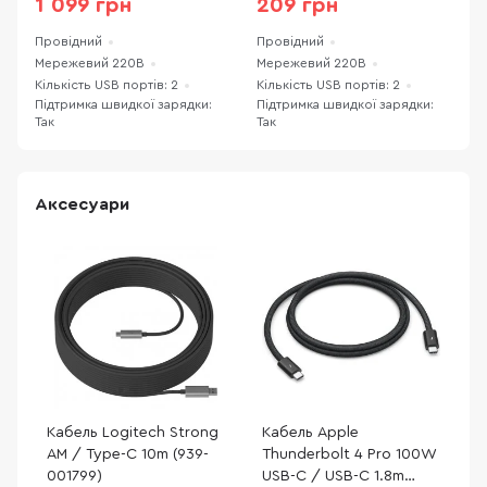
1 099 грн
209 грн
Провідний
Провідний
П
Мережевий 220В
Мережевий 220В
М
Кількість USB портів: 2
Кількість USB портів: 2
К
Підтримка швидкої зарядки:
Підтримка швидкої зарядки:
П
Так
Так
Т
Аксесуари
Кабель Logitech Strong
Кабель Apple
AM / Type-C 10m (939-
Thunderbolt 4 Pro 100W
001799)
USB-C / USB-C 1.8m