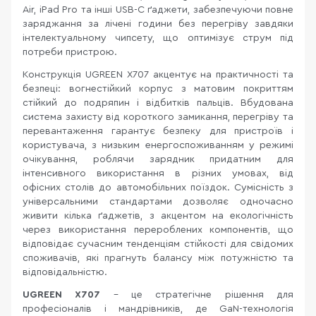
Air, iPad Pro та інші USB-C ґаджети, забезпечуючи повне
заряджання за лічені години без перегріву завдяки
інтелектуальному чипсету, що оптимізує струм під
потреби пристрою.
Конструкція UGREEN X707 акцентує на практичності та
безпеці: вогнестійкий корпус з матовим покриттям
стійкий до подряпин і відбитків пальців. Вбудована
система захисту від короткого замикання, перегріву та
перевантаження гарантує безпеку для пристроїв і
користувача, з низьким енергоспоживанням у режимі
очікування, роблячи зарядник придатним для
інтенсивного використання в різних умовах, від
офісних столів до автомобільних поїздок. Сумісність з
універсальними стандартами дозволяє одночасно
живити кілька ґаджетів, з акцентом на екологічність
через використання перероблених компонентів, що
відповідає сучасним тенденціям стійкості для свідомих
споживачів, які прагнуть балансу між потужністю та
відповідальністю.
UGREEN X707
- це стратегічне рішення для
професіоналів і мандрівників, де GaN-технологія