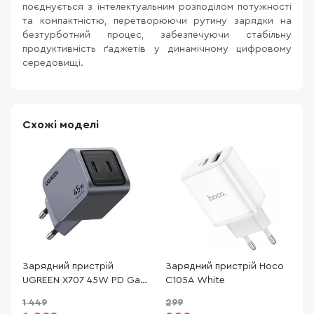
поєднується з інтелектуальним розподілом потужності
та компактністю, перетворюючи рутину зарядки на
безтурботний процес, забезпечуючи стабільну
продуктивність ґаджетів у динамічному цифровому
середовищі.
Схожі моделі
Зарядний пристрій
Зарядний пристрій Hoco
З
UGREEN X707 45W PD GaN
C105A White
C
Tech Charger Space Gray
W
1 449
299
(X707/35008)