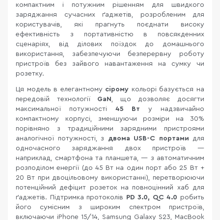
компактним і потужним рішенням для швидкого
заряджання сучасних ґаджетів, розробленим для
користувачів, які прагнуть поєднати високу
ефективність з портативністю в повсякденних
сценаріях, від ділових поїздок до домашнього
використання, забезпечуючи безперервну роботу
пристроїв без зайвого навантаження на сумку чи
розетку.
Ця модель в елегантному
сірому
кольорі базується на
передовій технології
GaN
, що дозволяє досягти
максимальної потужності
45 Вт
у надзвичайно
компактному корпусі, зменшуючи розміри на 30%
порівняно з традиційними зарядними пристроями
аналогічної потужності, з
двома
USB-C портами
для
одночасного заряджання двох пристроїв —
наприклад, смартфона та планшета, — з автоматичним
розподілом енергії (до 45 Вт на один порт або 25 Вт +
20 Вт при двоцільовому використанні), перетворюючи
потенційний дефіцит розеток на повноцінний хаб для
ґаджетів. Підтримка протоколів
PD 3.0, QC 4.0
робить
його сумісним з широким спектром пристроїв,
включаючи iPhone 15/14, Samsung Galaxy S23, MacBook