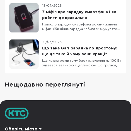
вирівнюванням. Ідея схожа на MagSafe в
18/09/2025
iPhone, але базується на публічному стандарті:
Qi2 гарантує сумісність між різними
7 міфів про зарядку смартфона і як
виробниками. Для флагманів Google це
робити це правильно
означає “клац”-фі
Навколо зарядки смартфона роками живуть
міфи: ніби нічна зарядка "вбиває" акумулятор,
телефон треба регулярно розряджати в нуль,
а без "рідного" блока живлення — ніяк.
10/06/2025
Насправді літій-іонні батареї та сучасні
системи захисту працюють інакше: пристрій
Що таке GaN-зарядка по-простому:
відсікає струм на 100%, стежить за
що це таке й чому вони кращі?
температурою й
Ще кілька років тому блок живлення на 100 Вт
здавався великою «цеглиною», що грілася, як
праска. Сьогодні таку ж потужність можна
вмістити в адаптер розміром трохи більше, як
коробка сірників — і все завдяки новому
Нещодавно переглянуті
матеріалу під назвою GaN (галій-нітрид). 1. Що
таке GaN? Усередині будь-якого заряд
Оберіть місто