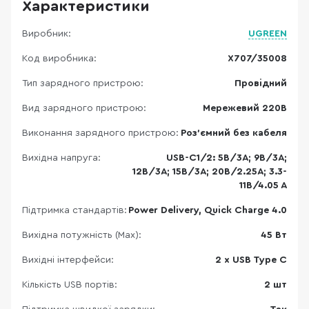
Характеристики
Виробник:
UGREEN
Код виробника:
X707/35008
Тип зарядного пристрою:
Провідний
Вид зарядного пристрою:
Мережевий 220В
Виконання зарядного пристрою:
Роз'ємний без кабеля
Вихідна напруга:
USB-C1/2: 5В/3А; 9В/3А;
12В/3А; 15В/3А; 20В/2.25А; 3.3-
11В/4.05 А
Підтримка стандартів:
Power Delivery, Quick Charge 4.0
Вихідна потужність (Max):
45 Вт
Вихідні інтерфейси:
2 x USB Type C
Кількість USB портів:
2 шт