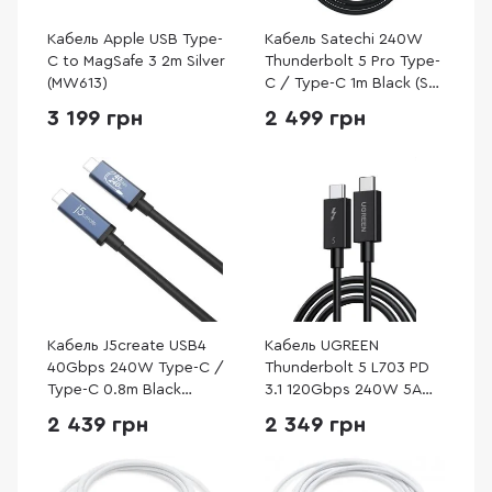
Кабель Apple USB Type-
Кабель Satechi 240W
C to MagSafe 3 2m Silver
Thunderbolt 5 Pro Type-
(MW613)
C / Type-C 1m Black (ST-
YTB5100K)
3 199 грн
2 499 грн
Кабель J5create USB4
Кабель UGREEN
40Gbps 240W Type-C /
Thunderbolt 5 L703 PD
Type-C 0.8m Black
3.1 120Gbps 240W 5A
(JUC29L08-N)
Type-C / Type-C 1m
2 439 грн
2 349 грн
Black (45996)