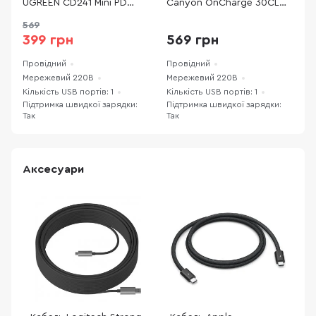
UGREEN CD241 Mini PD
Canyon OnCharge 30CL
C
20W Fast Charger White
30W Pink (CNE-
P
569
(UGR-10220)
CHA30CLPK)
399 грн
569 грн
Провідний
Провідний
П
Мережевий 220В
Мережевий 220В
М
Кількість USB портів: 1
Кількість USB портів: 1
К
Підтримка швидкої зарядки:
Підтримка швидкої зарядки:
П
Так
Так
Т
Аксесуари