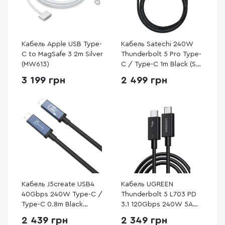
Кабель Apple USB Type-
Кабель Satechi 240W
C to MagSafe 3 2m Silver
Thunderbolt 5 Pro Type-
(MW613)
C / Type-C 1m Black (ST-
YTB5100K)
3 199 грн
2 499 грн
Кабель J5create USB4
Кабель UGREEN
40Gbps 240W Type-C /
Thunderbolt 5 L703 PD
Type-C 0.8m Black
3.1 120Gbps 240W 5A
(JUC29L08-N)
Type-C / Type-C 1m
2 439 грн
2 349 грн
Black (45996)