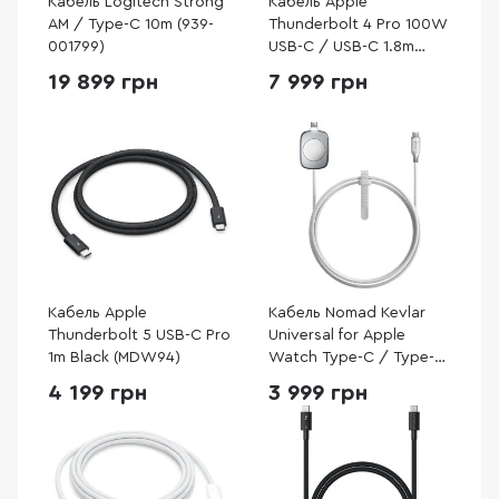
Кабель Logitech Strong
Кабель Apple
AM / Type-C 10m (939-
Thunderbolt 4 Pro 100W
001799)
USB-C / USB-C 1.8m
Black (MW5J3)
19 899 грн
7 999 грн
Кабель Apple
Кабель Nomad Kevlar
Thunderbolt 5 USB-C Pro
Universal for Apple
1m Black (MDW94)
Watch Type-C / Type-C
1.5m White
4 199 грн
3 999 грн
(NM014667858)