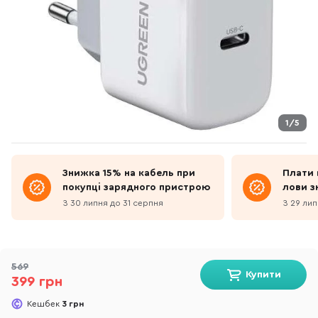
1/5
Знижка 15% на кабель при
Плати 
покупці зарядного пристрою
лови з
З 30 липня до 31 серпня
З 29 лип
569
Купити
399 грн
Кешбек
3 грн