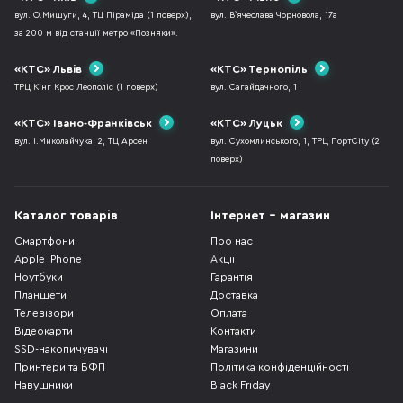
вул. О.Мишуги, 4, ТЦ Піраміда (1 поверх),
вул. В`ячеслава Чорновола, 17а
за 200 м від станції метро «Позняки».
«КТС» Львів
«КТС» Тернопіль
ТРЦ Кінг Крос Леополіс (1 поверх)
вул. Сагайдачного, 1
«КТС» Івано-Франківськ
«КТС» Луцьк
вул. І.Миколайчука, 2, ТЦ Арсен
вул. Сухомлинського, 1, ТРЦ ПортCity (2
поверх)
Каталог товарів
Інтернет - магазин
Смартфони
Про нас
Apple iPhone
Акції
Ноутбуки
Гарантія
Планшети
Доставка
Телевізори
Оплата
Відеокарти
Контакти
SSD-накопичувачі
Магазини
Принтери та БФП
Політика конфіденційності
Навушники
Black Friday