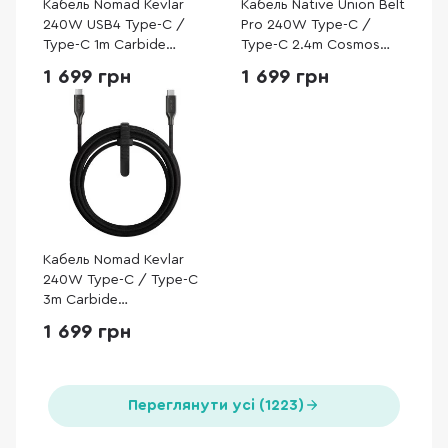
Кабель Nomad Kevlar
Кабель Native Union Belt
240W USB4 Type-C /
Pro 240W Type-C /
Type-C 1m Carbide
Type-C 2.4m Cosmos
(NM009827858)
Black (BELT-PRO2-COS-
1 699 грн
1 699 грн
NP)
Кабель Nomad Kevlar
240W Type-C / Type-C
3m Carbide
(NM014957858)
1 699 грн
Переглянути усі (1223)