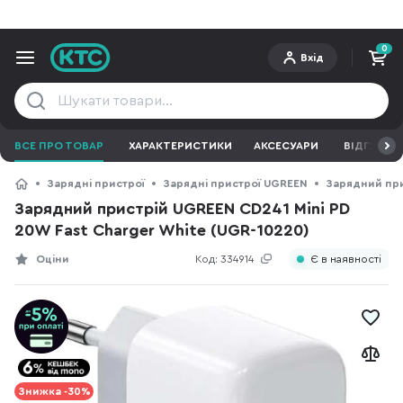
0
Вхід
ВСЕ ПРО ТОВАР
ХАРАКТЕРИСТИКИ
АКСЕСУАРИ
ВІДГУКИ
Зарядні пристрої
Зарядні пристрої UGREEN
Зарядний при
Зарядний пристрій UGREEN CD241 Mini PD
20W Fast Charger White (UGR-10220)
Оціни
Код:
334914
Є в наявності
Знижка -30%