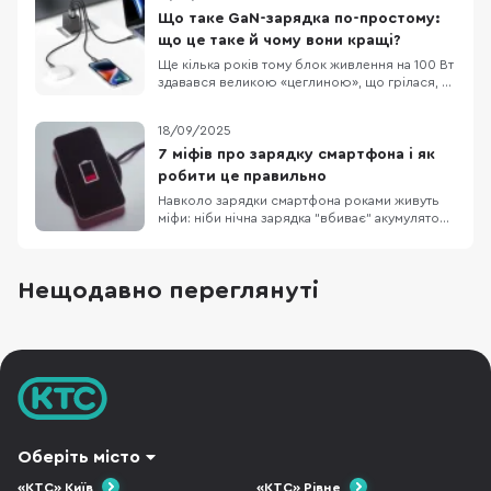
Qi2 гарантує сумісність між різними
Що таке GaN-зарядка по-простому:
виробниками. Для флагманів Google це
що це таке й чому вони кращі?
означає “клац”-фі
Ще кілька років тому блок живлення на 100 Вт
здавався великою «цеглиною», що грілася, як
праска. Сьогодні таку ж потужність можна
вмістити в адаптер розміром трохи більше, як
18/09/2025
коробка сірників — і все завдяки новому
матеріалу під назвою GaN (галій-нітрид). 1. Що
7 міфів про зарядку смартфона і як
таке GaN? Усередині будь-якого заряд
робити це правильно
Навколо зарядки смартфона роками живуть
міфи: ніби нічна зарядка "вбиває" акумулятор,
телефон треба регулярно розряджати в нуль,
а без "рідного" блока живлення — ніяк.
Насправді літій-іонні батареї та сучасні
Нещодавно переглянуті
системи захисту працюють інакше: пристрій
відсікає струм на 100%, стежить за
температурою й
Оберіть місто
«КТС» Київ
«КТС» Рівне