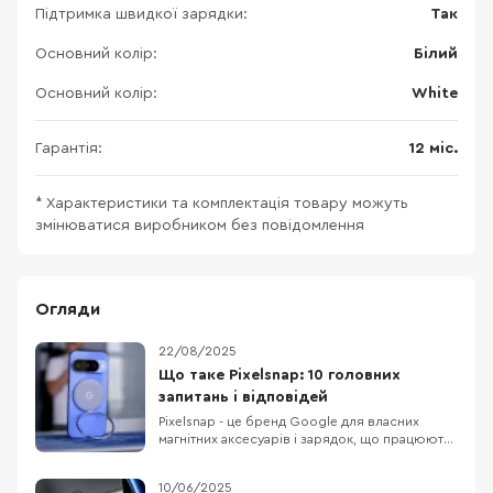
Підтримка швидкої зарядки:
Так
Основний колір:
Білий
Основний колір:
White
Гарантія:
12 міс.
* Характеристики та комплектація товару можуть
змінюватися виробником без повідомлення
Огляди
22/08/2025
Що таке Pixelsnap: 10 головних
запитань і відповідей
Pixelsnap - це бренд Google для власних
магнітних аксесуарів і зарядок, що працюють
на відкритому стандарті Qi2 з магнітним
вирівнюванням. Ідея схожа на MagSafe в
10/06/2025
iPhone, але базується на публічному стандарті: