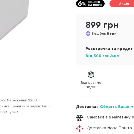
Акція
899 грн
Кешбек
8 грн
Розстрочка та кредит
Від
300
грн/міс
Відправимо
08/08
рою: Мережевий 220В
римка швидкої зарядки: Так
Доставка:
Оберіть Ваше м
x USB Type C
Самовивіз з магазину 
Доставка Нова Пошта