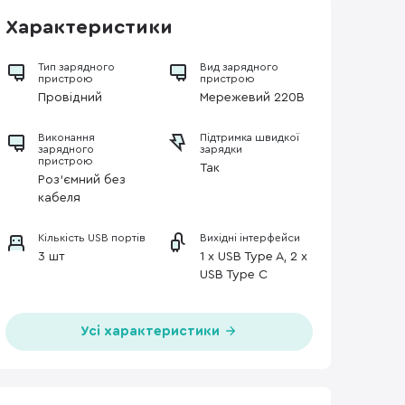
Характеристики
Тип зарядного
Вид зарядного
пристрою
пристрою
Провідний
Мережевий 220В
Виконання
Підтримка швидкої
зарядного
зарядки
пристрою
Так
Роз'ємний без
кабеля
Кількість USB портів
Вихідні інтерфейси
3 шт
1 x USB Type A, 2 x
USB Type C
Усі характеристики