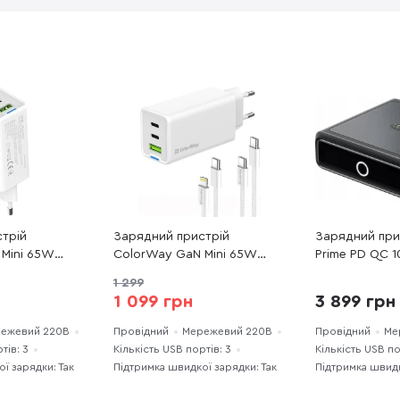
трій
Зарядний пристрій
Зарядний при
 Mini 65W
ColorWay GaN Mini 65W
Prime PD QC 
S058PD-WT)
White with Type-C / Type-C
(A1902311)
1 299
and Type-C / Lightning (CW-
1 099 грн
3 899 грн
CHS058PDCL-WT)
ежевий 220В
Провідний
Мережевий 220В
Провідний
Ме
тів: 3
Кількість USB портів: 3
Кількість USB по
ї зарядки: Так
Підтримка швидкої зарядки: Так
Підтримка швидк