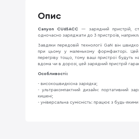
Опис
Canyon CU65ACC
— зарядний пристрій, с
одночасно заряджати до 3 пристроїв, наприкла
Завдяки передовій технології GaN він швидк
при цьому у маленькому формфакторі. Цей 
перегріву тощо, тому ваші пристрої будуть н
вдома чи в дорозі, цей зарядний пристрій гар
Особливості:
- високошвидкісна зарядка;
- ультракомпактний дизайн: портативний за
кишені;
- універсальна сумісність: працює з будь-яким