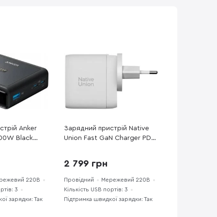
стрій Anker
Зарядний пристрій Native
100W Black
Union Fast GaN Charger PD
67W White (FAST-PD67-WHT-
2CA)
2 799 грн
режевий 220В
Провідний
Мережевий 220В
ртів: 3
Кількість USB портів: 3
ої зарядки: Так
Підтримка швидкої зарядки: Так