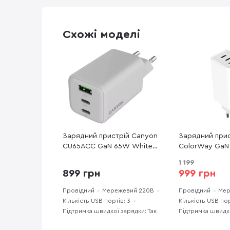
Схожі моделі
Зарядний пристрій Canyon
Зарядний прис
CU65ACC GaN 65W White
ColorWay GaN
(CNS-CUW65ACC)
White (CW-CH
1 199
899 грн
999 грн
Провідний
Мережевий 220В
Провідний
Мер
Кількість USB портів: 3
Кількість USB пор
Підтримка швидкої зарядки: Так
Підтримка швидко