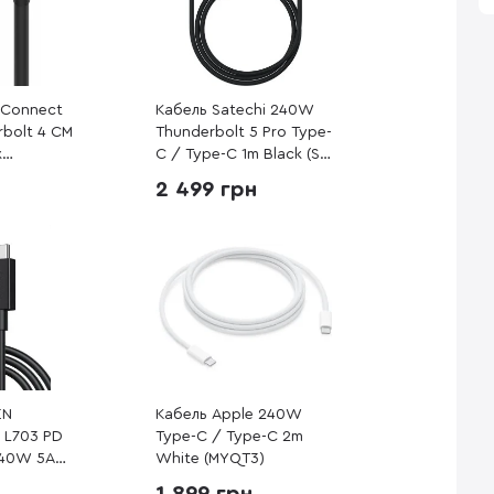
n Connect
Кабель Satechi 240W
bolt 4 CM
Thunderbolt 5 Pro Type-
k
C / Type-C 1m Black (ST-
K)
YTB5100K)
2 499 грн
EN
Кабель Apple 240W
5 L703 PD
Type-C / Type-C 2m
240W 5A
White (MYQT3)
e-C 1m