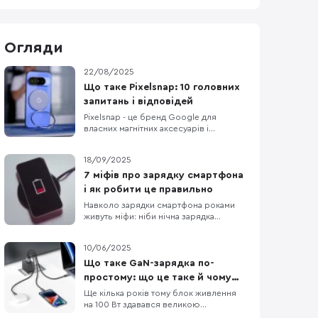
Огляди
22/08/2025
Що таке Pixelsnap: 10 головних
запитань і відповідей
Pixelsnap - це бренд Google для
власних магнітних аксесуарів і
зарядок, що працюють на відкритому
стандарті Qi2 з магнітним
18/09/2025
вирівнюванням. Ідея схожа на MagSafe
в iPhone, але базується на публічному
7 міфів про зарядку смартфона
стандарті: Qi2 гарантує сумісність між
і як робити це правильно
різними виробниками. Для флагманів
Навколо зарядки смартфона роками
Google це означає “клац”-фі
живуть міфи: ніби нічна зарядка
"вбиває" акумулятор, телефон треба
регулярно розряджати в нуль, а без
10/06/2025
"рідного" блока живлення — ніяк.
Насправді літій-іонні батареї та сучасні
Що таке GaN-зарядка по-
системи захисту працюють інакше:
простому: що це таке й чому
пристрій відсікає струм на 100%,
вони кращі?
Ще кілька років тому блок живлення
стежить за температурою й
на 100 Вт здавався великою
«цеглиною», що грілася, як праска.