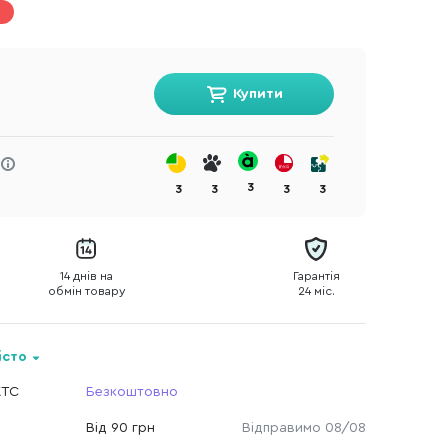
Купити
3
3
3
3
3
14 днів на
Гарантія
обмін товару
24 міс.
істо
КТС
Безкоштовно
Від 90 грн
Відправимо 08/08