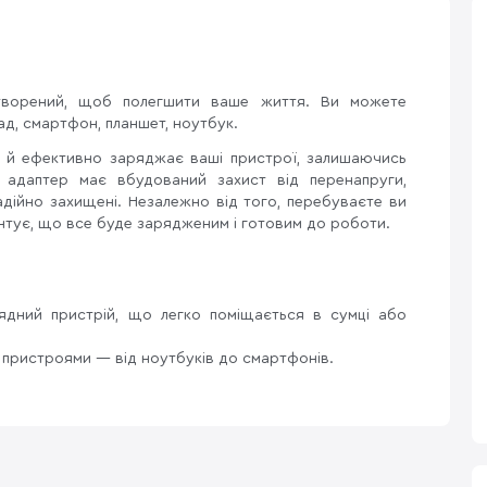
творений, щоб полегшити ваше життя. Ви можете
д, смартфон, планшет, ноутбук.
о й ефективно заряджає ваші пристрої, залишаючись
адаптер має вбудований захист від перенапруги,
адійно захищені. Незалежно від того, перебуваєте ви
антує, що все буде зарядженим і готовим до роботи.
рядний пристрій, що легко поміщається в сумці або
и пристроями — від ноутбуків до смартфонів.