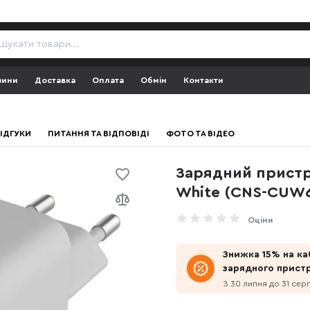
зини
Доставка
Оплата
Обмін
Контакти
ІДГУКИ
ПИТАННЯ ТА ВІДПОВІДІ
ФОТО ТА ВІДЕО
Зарядний пристр
White (CNS-CUW
Оціни
Знижка 15% на ка
зарядного прист
З 30 липня до 31 сер