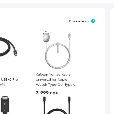
Показати всі
Кабель Nomad Kevlar
5 USB-C Pro
Universal for Apple
W94)
Watch Type-C / Type-C
1.5m White
3 999 грн
(NM014667858)