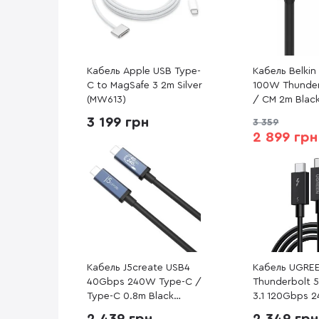
Кабель Apple USB Type-
Кабель Belki
C to MagSafe 3 2m Silver
100W Thunder
(MW613)
/ CM 2m Blac
(INZ002BT2MB
3 199 грн
3 359
2 899 грн
Кабель J5create USB4
Кабель UGRE
40Gbps 240W Type-C /
Thunderbolt 
Type-C 0.8m Black
3.1 120Gbps 
(JUC29L08-N)
Type-C / Typ