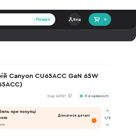
Пошук
Вхід
0
ій Canyon CU65ACC GaN 65W
65ACC)
Код:
421121
Є в наявності
бель при покупці
Дізнатися деталі
рою
1/2
пня