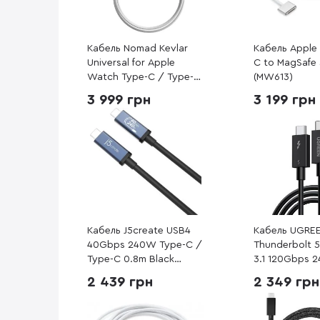
Кабель Nomad Kevlar
Кабель Apple
Universal for Apple
C to MagSafe 
Watch Type-C / Type-C
(MW613)
1.5m White
3 999 грн
3 199 грн
(NM014667858)
Кабель J5create USB4
Кабель UGRE
40Gbps 240W Type-C /
Thunderbolt 
Type-C 0.8m Black
3.1 120Gbps 
(JUC29L08-N)
Type-C / Typ
2 439 грн
2 349 грн
Black (45996)