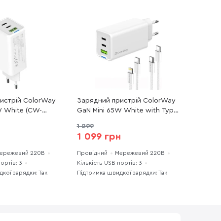
истрій ColorWay
Зарядний пристрій ColorWay
W White (CW-
GaN Mini 65W White with Type-
T)
C / Type-C and Type-C /
1 299
Lightning (CW-CHS058PDCL-
1 099 грн
WT)
ережевий 220В
Провідний
Мережевий 220В
ортів: 3
Кількість USB портів: 3
кої зарядки: Так
Підтримка швидкої зарядки: Так