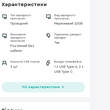
Характеристики
Тип зарядного
Вид зарядного
пристрою
пристрою
Провідний
Мережевий 220В
Виконання
Підтримка швидкої
зарядного
зарядки
пристрою
Так
Роз'ємний без
кабеля
Кількість USB портів
Вихідні інтерфейси
3 шт
1 x USB Type A, 2 x
USB Type C
Усі характеристики