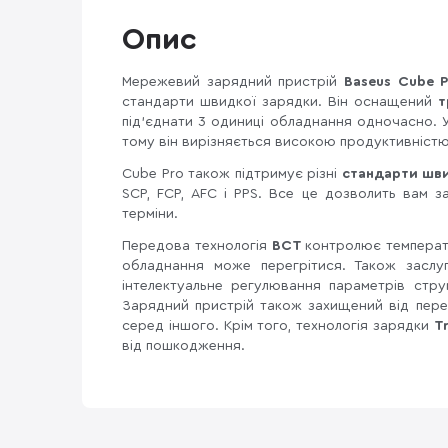
Опис
Мережевий зарядний пристрій
Baseus Cube P
стандарти швидкої зарядки. Він оснащений
т
під'єднати 3 одиниці обладнання одночасно.
тому він вирізняється високою продуктивніст
Cube Pro також підтримує різні
стандарти шви
SCP, FCP, AFC і PPS. Все це дозволить вам 
терміни.
Передова технологія
BCT
контролює температ
обладнання може перегрітися. Також засл
інтелектуальне регулювання параметрів стру
Зарядний пристрій також захищений від пере
серед іншого. Крім того, технологія зарядки
T
від пошкодження.