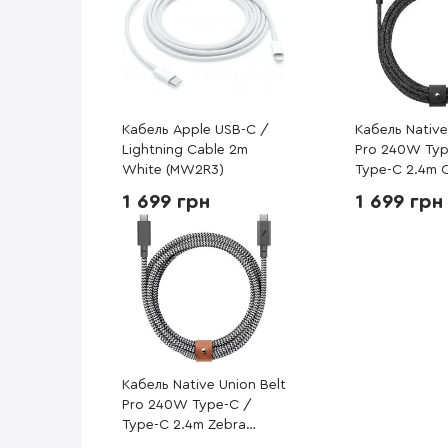
Кабель Apple USB-C /
Кабель Native
Lightning Cable 2m
Pro 240W Typ
White (MW2R3)
Type-C 2.4m 
Black (BELT-
1 699 грн
1 699 грн
NP)
Кабель Native Union Belt
Pro 240W Type-C /
Type-C 2.4m Zebra
(BELT-PRO2-ZEB-NP)