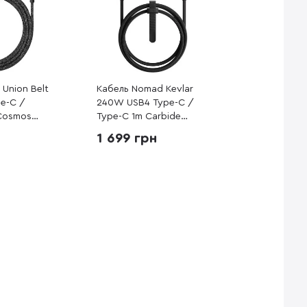
 Union Belt
Кабель Nomad Kevlar
e-C /
240W USB4 Type-C /
Cosmos
Type-C 1m Carbide
PRO2-COS-
(NM009827858)
1 699 грн