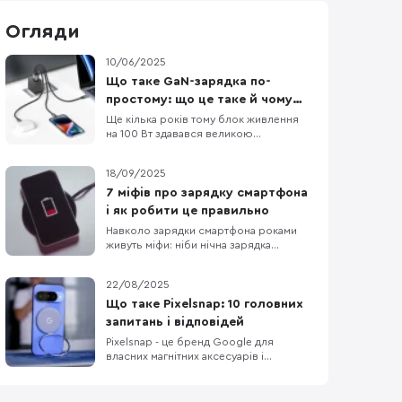
Огляди
10/06/2025
Що таке GaN-зарядка по-
простому: що це таке й чому
вони кращі?
Ще кілька років тому блок живлення
на 100 Вт здавався великою
«цеглиною», що грілася, як праска.
Сьогодні таку ж потужність можна
18/09/2025
вмістити в адаптер розміром трохи
більше, як коробка сірників — і все
7 міфів про зарядку смартфона
завдяки новому матеріалу під назвою
і як робити це правильно
GaN (галій-нітрид). 1. Що таке GaN?
Навколо зарядки смартфона роками
Усередині будь-якого заряд
живуть міфи: ніби нічна зарядка
"вбиває" акумулятор, телефон треба
регулярно розряджати в нуль, а без
22/08/2025
"рідного" блока живлення — ніяк.
Насправді літій-іонні батареї та сучасні
Що таке Pixelsnap: 10 головних
системи захисту працюють інакше:
запитань і відповідей
пристрій відсікає струм на 100%,
Pixelsnap - це бренд Google для
стежить за температурою й
власних магнітних аксесуарів і
зарядок, що працюють на відкритому
стандарті Qi2 з магнітним
вирівнюванням. Ідея схожа на MagSafe