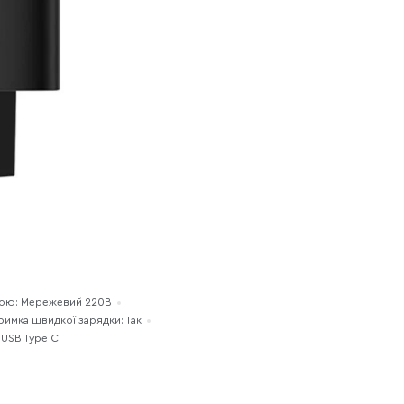
рою: Мережевий 220В
римка швидкої зарядки: Так
x USB Type C