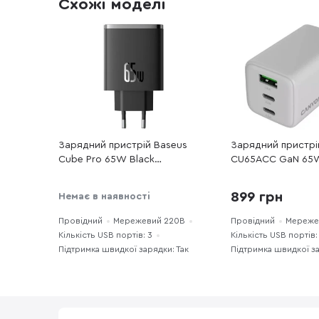
Схожі моделі
Зарядний пристрій Baseus
Зарядний пристрі
Cube Pro 65W Black
CU65ACC GaN 65
(P10152301113-00)
(CNS-CUW65ACC)
899 грн
Немає в наявності
Провідний
Мережевий 220В
Провідний
Мереже
Кількість USB портів: 3
Кількість USB портів:
Підтримка швидкої зарядки: Так
Підтримка швидкої за