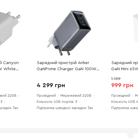
й Canyon
Зарядний пристрій Anker
Зарядний пр
W White
GaNPrime Charger GaN 100W
GaN Mini 65
Silver (A2688341)
CHS058PD-W
1 199
4 299 грн
999 грн
вий 220В
Провідний
Мережевий 220В
Провідний
М
 3
Кількість USB портів: 3
Кількість USB п
рядки: Так
Підтримка швидкої зарядки: Так
Підтримка швид