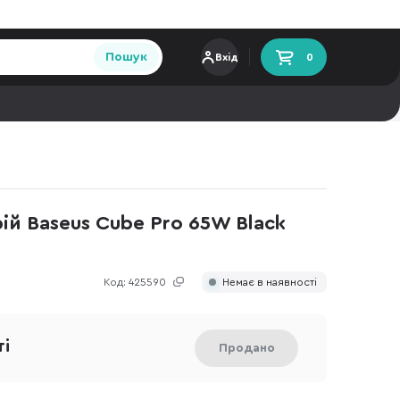
Пошук
Вхід
0
й Baseus Cube Pro 65W Black
Код:
425590
Немає в наявності
ті
Продано