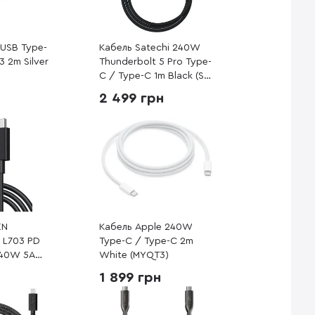
 USB Type-
Кабель Satechi 240W
3 2m Silver
Thunderbolt 5 Pro Type-
C / Type-C 1m Black (ST-
YTB5100K)
2 499 грн
EN
Кабель Apple 240W
5 L703 PD
Type-C / Type-C 2m
240W 5A
White (MYQT3)
e-C 1m
1 899 грн