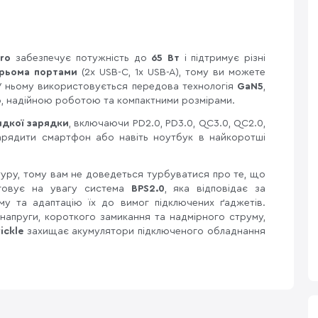
ro
забезпечує потужність до
65 Вт
і підтримує різні
рьома портами
(2x USB-C, 1x USB-A), тому ви можете
 У ньому використовується передова технологія
GaN5
,
ю, надійною роботою та компактними розмірами.
дкої зарядки
, включаючи PD2.0, PD3.0, QC3.0, QC2.0,
зарядити смартфон або навіть ноутбук в найкоротші
уру, тому вам не доведеться турбуватися про те, що
уговує на увагу система
BPS2.0
, яка відповідає за
му та адаптацію їх до вимог підключених ґаджетів.
напруги, короткого замикання та надмірного струму,
rickle
захищає акумулятори підключеного обладнання