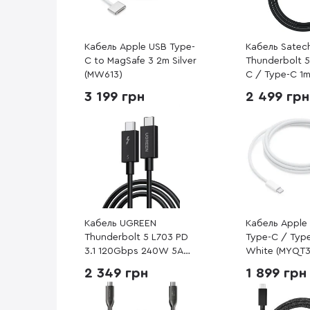
Кабель Apple USB Type-
Кабель Satec
C to MagSafe 3 2m Silver
Thunderbolt 5
(MW613)
C / Type-C 1m
YTB5100K)
3 199 грн
2 499 грн
Кабель UGREEN
Кабель Appl
Thunderbolt 5 L703 PD
Type-C / Typ
3.1 120Gbps 240W 5A
White (MYQT3
Type-C / Type-C 1m
2 349 грн
1 899 грн
Black (45996)