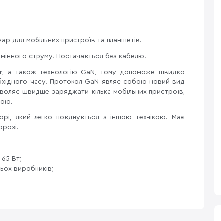
ар для мобільних пристроїв та планшетів.
змінного струму. Постачається без кабелю.
т
, а також технологію GaN, тому допоможе швидко
обхідного часу. Протокол GaN являє собою новий вид
воляє швидше заряджати кілька мобільних пристроїв,
рою.
орі, який легко поєднується з іншою технікою. Має
орозі.
65 Вт;
тьох виробників;