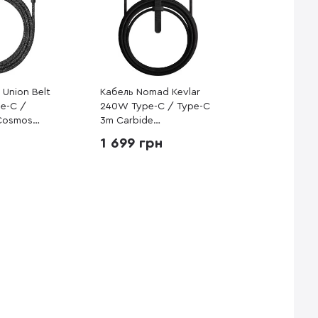
 Union Belt
Кабель Nomad Kevlar
e-C /
240W Type-C / Type-C
Cosmos
3m Carbide
PRO2-COS-
(NM014957858)
1 699 грн