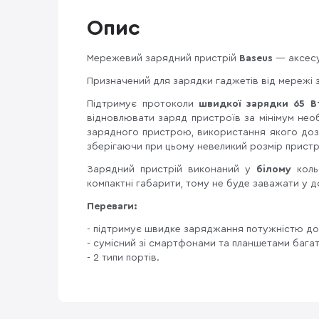
Опис
Мережевий зарядний пристрій
Baseus
— аксесу
Призначений для зарядки гаджетів від мережі 
Підтримує протоколи
швидкої зарядки 65 В
відновлювати заряд пристроїв за мінімум не
зарядного пристрою, використання якого доз
зберігаючи при цьому невеликий розмір прист
Зарядний пристрій виконаний у
білому
коль
компактні габарити, тому не буде заважати у д
Переваги:
- підтримує швидке заряджання потужністю до 
- сумісний зі смартфонами та планшетами бага
- 2 типи портів.