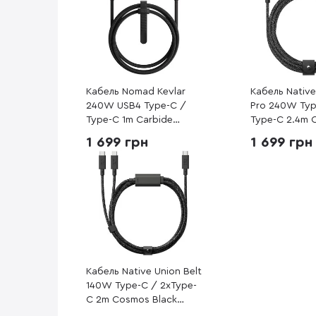
Кабель Nomad Kevlar
Кабель Native
240W USB4 Type-C /
Pro 240W Typ
Type-C 1m Carbide
Type-C 2.4m 
(NM009827858)
Black (BELT-
1 699 грн
1 699 грн
NP)
Кабель Native Union Belt
140W Type-C / 2xType-
C 2m Cosmos Black
(BELT-C-2C-COS)