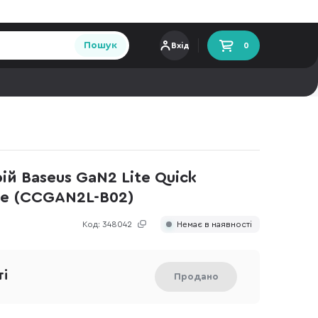
Пошук
Вхід
0
й Baseus GaN2 Lite Quick
te (CCGAN2L-B02)
Код:
348042
Немає в наявності
ті
Продано