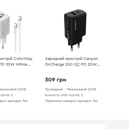
истрій ColorWay
Зарядний пристрій Canyon
 PD 35W White
OnCharge 200 QC PD 20W
 / Type-C (CW-
Black (CNE-CHA200-31)
WT)
309 грн
ережевий 220В
Провідний
Мережевий 220В
ортів: 2
Кількість USB портів: 2
кої зарядки: Так
Підтримка швидкої зарядки: Так