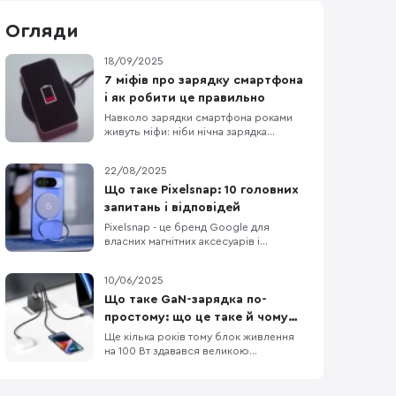
Огляди
18/09/2025
7 міфів про зарядку смартфона
і як робити це правильно
Навколо зарядки смартфона роками
живуть міфи: ніби нічна зарядка
"вбиває" акумулятор, телефон треба
регулярно розряджати в нуль, а без
22/08/2025
"рідного" блока живлення — ніяк.
Насправді літій-іонні батареї та сучасні
Що таке Pixelsnap: 10 головних
системи захисту працюють інакше:
запитань і відповідей
пристрій відсікає струм на 100%,
Pixelsnap - це бренд Google для
стежить за температурою й
власних магнітних аксесуарів і
зарядок, що працюють на відкритому
стандарті Qi2 з магнітним
10/06/2025
вирівнюванням. Ідея схожа на MagSafe
в iPhone, але базується на публічному
Що таке GaN-зарядка по-
стандарті: Qi2 гарантує сумісність між
простому: що це таке й чому
різними виробниками. Для флагманів
вони кращі?
Ще кілька років тому блок живлення
Google це означає “клац”-фі
на 100 Вт здавався великою
«цеглиною», що грілася, як праска.
Сьогодні таку ж потужність можна
вмістити в адаптер розміром трохи