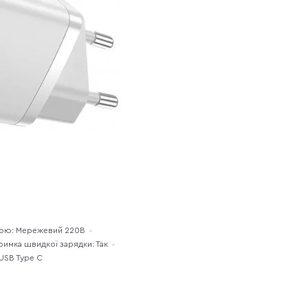
рою: Мережевий 220В
римка швидкої зарядки: Так
x USB Type C