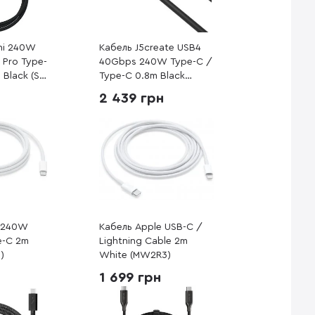
hi 240W
Кабель J5create USB4
 Pro Type-
40Gbps 240W Type-C /
 Black (ST-
Type-C 0.8m Black
(JUC29L08-N)
2 439 грн
e 240W
Кабель Apple USB-C /
e-C 2m
Lightning Cable 2m
)
White (MW2R3)
1 699 грн