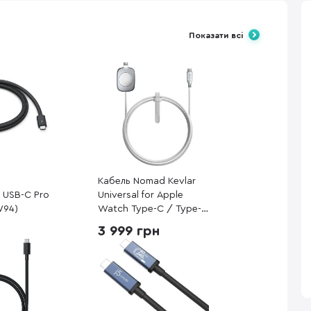
Показати всі
Кабель Nomad Kevlar
5 USB-C Pro
Universal for Apple
W94)
Watch Type-C / Type-C
1.5m White
3 999 грн
(NM014667858)