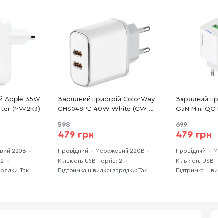
й Apple 35W
Зарядний пристрій ColorWay
Зарядний пр
ter (MW2K3)
CHS048PD 40W White (CW-
GaN Mini QC
CHS048PD-WT)
with Type-C
598
699
CHS055PDC-
479 грн
479 грн
вий 220В
Провідний
Мережевий 220В
Провідний
М
 2
Кількість USB портів: 2
Кількість USB п
рядки: Так
Підтримка швидкої зарядки: Так
Підтримка швид