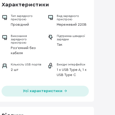
Характеристики
Тип зарядного
Вид зарядного
пристрою
пристрою
Провідний
Мережевий 220В
Виконання
Підтримка швидкої
зарядного
зарядки
пристрою
Так
Роз'ємний без
кабеля
Кількість USB портів
Вихідні інтерфейси
2 шт
1 x USB Type A, 1 x
USB Type C
Усі характеристики