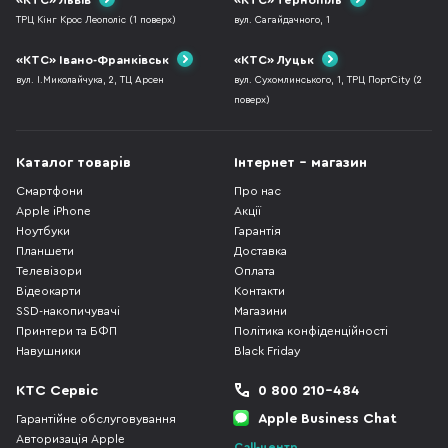
«КТС» Львів
«КТС» Тернопіль
ТРЦ Кінг Крос Леополіс (1 поверх)
вул. Сагайдачного, 1
«КТС» Івано-Франківськ
«КТС» Луцьк
вул. І.Миколайчука, 2, ТЦ Арсен
вул. Сухомлинського, 1, ТРЦ ПортCity (2
поверх)
Каталог товарів
Інтернет - магазин
Смартфони
Про нас
Apple iPhone
Акції
Ноутбуки
Гарантія
Планшети
Доставка
Телевізори
Оплата
Відеокарти
Контакти
SSD-накопичувачі
Магазини
Принтери та БФП
Політика конфіденційності
Навушники
Black Friday
КТС Сервіс
0 800 210-484
Apple Business Chat
Гарантійне обслуговування
Авторизація Apple
Call-центр