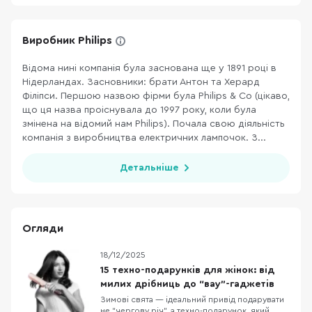
Виробник Philips
Відома нині компанія була заснована ще у 1891 році в
Нідерландах. Засновники: брати Антон та Херард
Філіпси. Першою назвою фірми була Philips & Co (цікаво,
що ця назва проіснувала до 1997 року, коли була
змінена на відомий нам Philips). Почала свою діяльність
компанія з виробництва електричних лампочок. З...
Детальніше
Огляди
18/12/2025
15 техно-подарунків для жінок: від
милих дрібниць до “вау”-гаджетів
Зимові свята — ідеальний привід подарувати
не “чергову річ”, а техно-подарунок, який