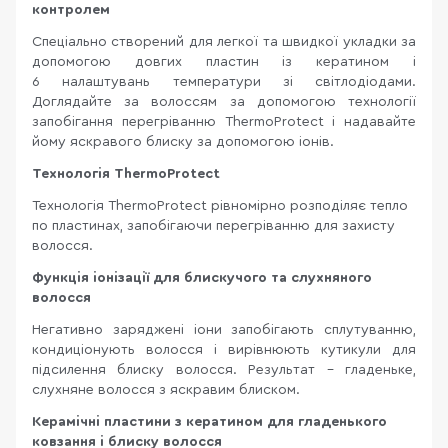
контролем
Спеціально створений для легкої та швидкої укладки за
допомогою довгих пластин із кератином і
6 налаштувань температури зі світлодіодами.
Доглядайте за волоссям за допомогою технології
запобігання перегріванню ThermoProtect і надавайте
йому яскравого блиску за допомогою іонів.
Технологія ThermoProtect
Технологія ThermoProtect рівномірно розподіляє тепло
по пластинах, запобігаючи перегріванню для захисту
волосся.
Функція іонізації для блискучого та слухняного
волосся
Негативно заряджені іони запобігають сплутуванню,
кондиціонують волосся і вирівнюють кутикули для
підсилення блиску волосся. Результат – гладеньке,
слухняне волосся з яскравим блиском.
Керамічні пластини з кератином для гладенького
ковзання і блиску волосся