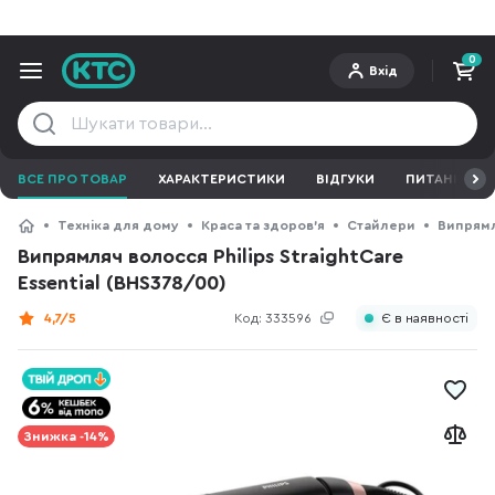
0
Вхід
ВСЕ ПРО ТОВАР
ХАРАКТЕРИСТИКИ
ВІДГУКИ
ПИТАННЯ ТА 
Техніка для дому
Краса та здоров'я
Стайлери
Випрямл
Випрямляч волосся Philips StraightCare
Essential (BHS378/00)
4,7/5
Код:
333596
Є в наявності
Знижка -14%