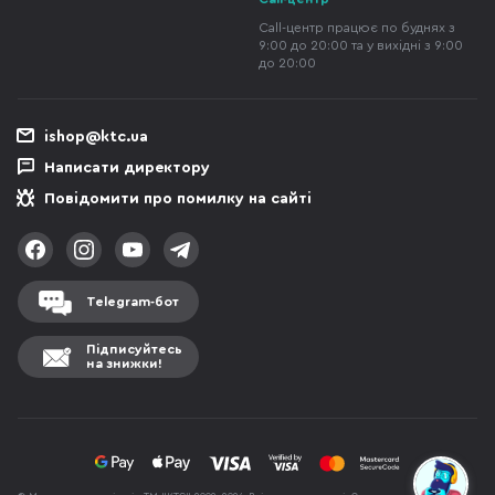
Call-центр працює по буднях з
9:00 до 20:00 та у вихідні з 9:00
до 20:00
ishop@ktc.ua
Написати директору
Повідомити про помилку на сайті
Telegram-бот
Підписуйтесь
на знижки!