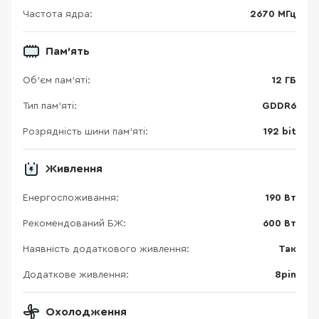
Частота ядра:
2670 МГц
Пам'ять
Об’єм пам’яті:
12 ГБ
Тип пам’яті:
GDDR6
Розрядність шини пам'яті:
192 bit
Живлення
Енергоспоживання:
190 Вт
Рекомендований БЖ:
600 Вт
Наявність додаткового живлення:
Так
Додаткове живлення:
8pin
Охолодження