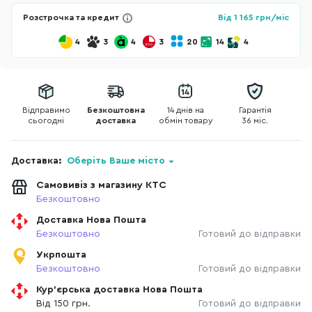
Розстрочка та кредит
Від
1 165
грн/міс
4
3
4
3
20
14
4
Відправимо
Безкоштовна
14 днів на
Гарантія
сьогодні
доставка
обмін товару
36 міс.
Доставка:
Оберіть Ваше місто
Самовивіз з магазину КТС
Безкоштовно
Доставка Нова Пошта
Безкоштовно
Готовий до відправки
Укрпошта
Безкоштовно
Готовий до відправки
Кур'єрська доставка Нова Пошта
Від 150 грн.
Готовий до відправки