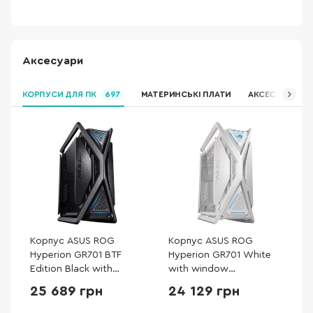
1
Аксесуари
КОРПУСИ ДЛЯ ПК
697
МАТЕРИНСЬКІ ПЛАТИ
АКСЕСУАРИ ДЛЯ
Корпус ASUS ROG
Корпус ASUS ROG
Hyperion GR701 BTF
Hyperion GR701 White
Edition Black with
with window
window (90DC00F0-
(90DC00F3-B39000)
25 689 грн
24 129 грн
B39020)