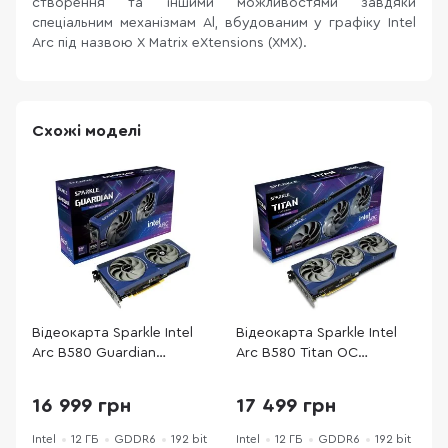
створення та іншими можливостями завдяки
спеціальним механізмам Al, вбудованим у графіку Intel
Arc під назвою X Matrix eXtensions (XMX).
Схожі моделі
Відеокарта Sparkle Intel
Відеокарта Sparkle Intel
В
Arc B580 Guardian
Arc B580 Titan OC
V
(SB580G-12G)
(SB580T-12GOC)
1
16 999 грн
17 499 грн
Intel
12 ГБ
GDDR6
192 bit
Intel
12 ГБ
GDDR6
192 bit
N