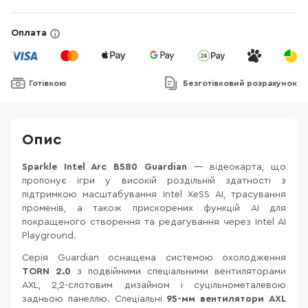
Оплата
Готівкою
Безготівковий розрахунок
Опис
Sparkle Intel Arc B580 Guardian
— відеокарта, що
пропонує ігри у високій роздільній здатності з
підтримкою масштабування Intel XeSS AI, трасування
променів, а також прискорених функцій AI для
покращеного створення та редагування через Intel AI
Playground.
Серія Guardian оснащена системою охолодження
TORN 2.0
з подвійними спеціальними вентиляторами
AXL, 2,2-слотовим дизайном і суцільнометалевою
задньою панеллю. Спеціальні
95-мм вентилятори AXL