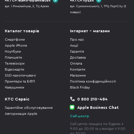
«КТС» Івано-Франківськ
«КТС» Луцьк
вул. І.Миколайчука, 2, ТЦ Арсен
вул. Сухомлинського, 1, ТРЦ ПортCity (2
поверх)
Каталог товарів
Інтернет - магазин
Смартфони
Про нас
Apple iPhone
Акції
Ноутбуки
Гарантія
Планшети
Доставка
Телевізори
Оплата
Відеокарти
Контакти
SSD-накопичувачі
Магазини
Принтери та БФП
Політика конфіденційності
Навушники
Black Friday
КТС Сервіс
0 800 210-484
Apple Business Chat
Гарантійне обслуговування
Авторизація Apple
Call-центр
Call-центр працює по буднях з
9:00 до 20:00 та у вихідні з 9:00
до 20:00