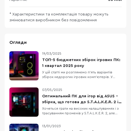
* Характеристики та комплектація товару можуть
змінюватися виробником без повідомлення
Огляди
19/03/2025
ТОП-5 бюджетних збірок ігрових ПК:
1 квартал 2025 року
У цій статті ми розглянемо п’ять варіантів
збірок недорогих ігрових комп’ютерів. У
кожну конфігурацію входять лише нові
комплектуючі. Також зважимо на те, що Nvidia
07/05/2025
та AMD випустили нові лінійки відеокарт, але
вони ще малодоступні й коштують занадто
Оптимальний ПК для ігор від ASUS –
дорого. Тому в кожному ПК ми підбираємо
збірка, що готова до S.T.A.L.K.E.R. 2 і
оптимальни
не тільки
Хочеться грати на високих налаштуваннях і з
трасуванням променів у S.T.A.L.K.E.R. 2, але
старе залізо вже не тягне? Ми підібрали
відносно недорогу конфігурацію ігрового ПК,
13/01/2023
який дозволить не лише пограти з