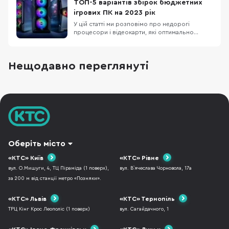
комфортом, але й стрімити ігри на популярні
ТОП-5 варіантів збірок бюджетних
платформи. Корпус ASUS A23 Plus, блок
ігрових ПК на 2023 рік
живлення
У цій статті ми розповімо про недорогі
процесори і відеокарти, які оптимально
підходять один одному і стануть основою для
збірки ігрового комп'ютера. Також порадимо
для них материнські плати, оперативну
Нещодавно переглянуті
пам'ять і блоки живлення. Отож, п'ять
конфігурацій ПК від мінімальної для
кіберспорту до ультимат
Оберіть місто
«КТС» Київ
«КТС» Рівне
вул. О.Мишуги, 4, ТЦ Піраміда (1 поверх),
вул. В`ячеслава Чорновола, 17а
за 200 м від станції метро «Позняки».
«КТС» Львів
«КТС» Тернопіль
ТРЦ Кінг Крос Леополіс (1 поверх)
вул. Сагайдачного, 1