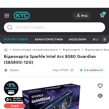
0
Вхід
ВСЕ ПРО ТОВАР
ХАРАКТЕРИСТИКИ
АКСЕСУАРИ
ВІДГУКИ
Компʼютери та комплектуючі
Відеокарти
Відеокарти Spa
Відеокарта Sparkle Intel Arc B580 Guardian
(SB580G-12G)
Оціни
Код:
417587
Є в наявності
Акція