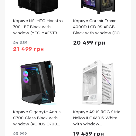
Корпус MSI MEG Maestro
Корпус Corsair Frame
700L PZ Black with
4000D LCD RS ARGB
window (MEG MAESTRO
Black with window (CC-
700L PZ)
9011326-WW)
20 499 грн
24 259
21 499 грн
Корпус Gigabyte Aorus
Корпус ASUS ROG Strix
C700 Glass Black with
Helios II GX601S White
window (AORUS C700
with window
GLASS)
(90DC00W3-B39000)
19 459 грн
23 999