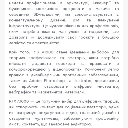
надати професіоналам в архітектурі, інженерії та
будівництві можливість працювати з малими та
середніми 3D-моделями, які використовуються в
концептуальному дизайні, BIM та плануванні
інфраструктури. Це чудове рішення для професіоналів,
яким потрібна плавна маніпуляція з моделями, що
дозволяє їм досліджувати свої проєкти з більшою
легкістю та ефективністю.
Крім того, RTX A1000 стане ідеальним вибором для
творчих професіоналів та аматорів, яким потрібно
вирізати, додавати переходи та працювати з
кольорокорекцією у відеопроєктах. Компонент легко
працює з дизайнерським програмним забезпеченням,
таким як Adobe Photoshop та Illustrator, дозволяючи
без проблем створювати цифрове мистецтво,
вебграфіку та маркетингові матеріали.
RTX A1000 — це потужний вибір для цифрових творців,
які створюють контент для соціальних платформ, адже
він підтримує редагування відео, графічний дизайн і
створення мультимедіа, забезпечуючи професійну
якість контенту, що зачаровує аудиторію.