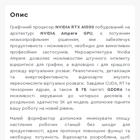
Опис
Графічний процесор
NVIDIA RTX A1000
побудований на
архітектурі
NVIDIA Ampere GPU
, є потужним
низькопрофільним рішенням, яке забезпечує
продуктивність і можливості, необхідні для вимогливих
професійних застосунків. Мікроархітектура Nvidia
Ampere дозволяє можливостям штучного інтелекту
відкритися для графіки, а відповідно і для кращого
досвіду віртуальних розваг. Реалістичність, деталізація
та енергоефективність відеокарти змусить
переосмислити віртуальні розваги. Завдяки CUDA, RT та
тензорним ядрам, а також
8 ГБ
пам'яті
GDDR6
та
можливості керування до чотирьох дисплеїв з
роздільною здатністю 5K ця модель допоможе підняти
вашу роботу на новий рівень.
Малий формфактор допоможе мінімізувати площу
настільних робочих станцій без шкоди для
продуктивності, адже пропонує повноцінні функції та
необхідну потужність. Відеокарта розроблена, щоб