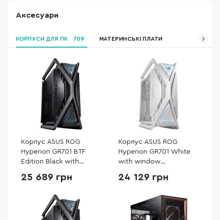
Аксесуари
КОРПУСИ ДЛЯ ПК
709
МАТЕРИНСЬКІ ПЛАТИ
Корпус ASUS ROG
Корпус ASUS ROG
Hyperion GR701 BTF
Hyperion GR701 White
Edition Black with
with window
window (90DC00F0-
(90DC00F3-B39000)
25 689 грн
24 129 грн
B39020)