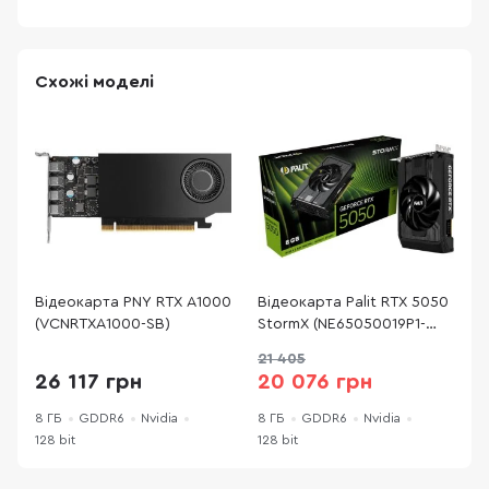
Схожі моделі
Відеокарта PNY RTX A1000
Відеокарта Palit RTX 5050
В
(VCNRTXA1000-SB)
StormX (NE65050019P1-
R
GB2070F)
21 405
1
26 117 грн
20 076 грн
8 ГБ
GDDR6
Nvidia
8 ГБ
GDDR6
Nvidia
8
128 bit
128 bit
1