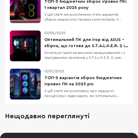
ТОП-5 бюджетних збірок ігрових ПК:
1 квартал 2025 року
У цій статті ми розглянемо п’ять варіантів
збірок недорогих ігрових комп’ютерів. У
кожну конфігурацію входять лише нові
комплектуючі. Також зважимо на те, що Nvidia
07/05/2025
та AMD випустили нові лінійки відеокарт, але
вони ще малодоступні й коштують занадто
Оптимальний ПК для ігор від ASUS –
дорого. Тому в кожному ПК ми підбираємо
збірка, що готова до S.T.A.L.K.E.R. 2 і
оптимальни
не тільки
Хочеться грати на високих налаштуваннях і з
трасуванням променів у S.T.A.L.K.E.R. 2, але
старе залізо вже не тягне? Ми підібрали
відносно недорогу конфігурацію ігрового ПК,
13/01/2023
який дозволить не лише пограти з
комфортом, але й стрімити ігри на популярні
ТОП-5 варіантів збірок бюджетних
платформи. Корпус ASUS A23 Plus, блок
ігрових ПК на 2023 рік
живлення
У цій статті ми розповімо про недорогі
процесори і відеокарти, які оптимально
підходять один одному і стануть основою для
збірки ігрового комп'ютера. Також порадимо
для них материнські плати, оперативну
Нещодавно переглянуті
пам'ять і блоки живлення. Отож, п'ять
конфігурацій ПК від мінімальної для
кіберспорту до ультимат