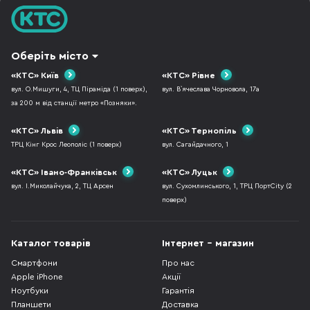
Оберіть місто
«КТС» Київ
«КТС» Рівне
вул. О.Мишуги, 4, ТЦ Піраміда (1 поверх),
вул. В`ячеслава Чорновола, 17а
за 200 м від станції метро «Позняки».
«КТС» Львів
«КТС» Тернопіль
ТРЦ Кінг Крос Леополіс (1 поверх)
вул. Сагайдачного, 1
«КТС» Івано-Франківськ
«КТС» Луцьк
вул. І.Миколайчука, 2, ТЦ Арсен
вул. Сухомлинського, 1, ТРЦ ПортCity (2
поверх)
Каталог товарів
Інтернет - магазин
Смартфони
Про нас
Apple iPhone
Акції
Ноутбуки
Гарантія
Планшети
Доставка