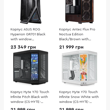
Корпус ASUS ROG
Корпус Antec Flux Pro
Hyperion GR701 Black
Noctua Edition
with window
Black/Brown with
(90DC00F0-B39000)
window (Antec Flux Pro
23 349 грн
21 999 грн
Noctua Edition)
Корпус Hyte Y70 Touch
Корпус Hyte Y70 Touch
Infinite Pitch Black with
Infinite Snow White with
window (CS-HYTE-
window (CS-HYTE-
Y70TTI-BB)
Y70TTI-WW)
21 999 грн
21 999 грн