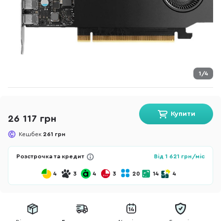
1/4
Купити
26 117 грн
Кешбек
261 грн
Розстрочка та кредит
Від
1 621
грн/міс
4
3
4
3
20
14
4