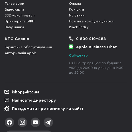
Телевізори
Оплата
Відеокарти
Контакти
SSD-накопичувачі
Магазини
Принтери та БФП
Політика конфіденційності
Навушники
Black Friday
КТС Сервіс
0 800 210-484
Apple Business Chat
Гарантійне обслуговування
Авторизація Apple
Call-центр
Call-центр працює по буднях з
9:00 до 20:00 та у вихідні з 9:00
до 20:00
ishop@ktc.ua
Написати директору
Повідомити про помилку на сайті