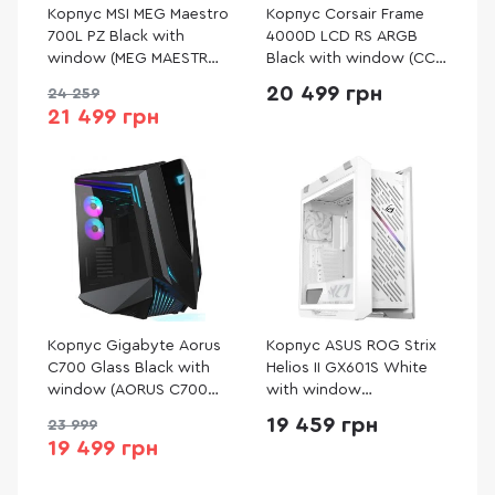
Корпус MSI MEG Maestro
Корпус Corsair Frame
700L PZ Black with
4000D LCD RS ARGB
window (MEG MAESTRO
Black with window (CC-
700L PZ)
9011326-WW)
20 499 грн
24 259
21 499 грн
Корпус Gigabyte Aorus
Корпус ASUS ROG Strix
C700 Glass Black with
Helios II GX601S White
window (AORUS C700
with window
GLASS)
(90DC00W3-B39000)
19 459 грн
23 999
19 499 грн