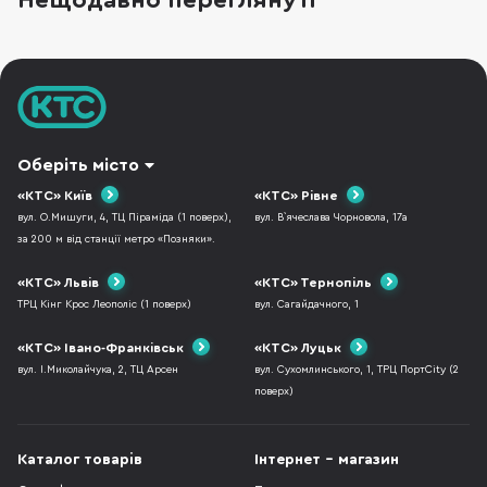
Нещодавно переглянуті
платформи. Корпус ASUS A23 Plus, блок
живлення
Оберіть місто
«КТС» Київ
«КТС» Рівне
вул. О.Мишуги, 4, ТЦ Піраміда (1 поверх),
вул. В`ячеслава Чорновола, 17а
за 200 м від станції метро «Позняки».
«КТС» Львів
«КТС» Тернопіль
ТРЦ Кінг Крос Леополіс (1 поверх)
вул. Сагайдачного, 1
«КТС» Івано-Франківськ
«КТС» Луцьк
вул. І.Миколайчука, 2, ТЦ Арсен
вул. Сухомлинського, 1, ТРЦ ПортCity (2
поверх)
Каталог товарів
Інтернет - магазин