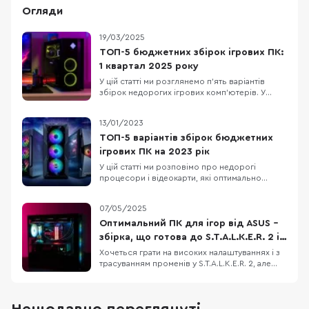
Огляди
19/03/2025
ТОП-5 бюджетних збірок ігрових ПК:
1 квартал 2025 року
У цій статті ми розглянемо п’ять варіантів
збірок недорогих ігрових комп’ютерів. У
кожну конфігурацію входять лише нові
комплектуючі. Також зважимо на те, що Nvidia
13/01/2023
та AMD випустили нові лінійки відеокарт, але
вони ще малодоступні й коштують занадто
ТОП-5 варіантів збірок бюджетних
дорого. Тому в кожному ПК ми підбираємо
ігрових ПК на 2023 рік
оптимальни
У цій статті ми розповімо про недорогі
процесори і відеокарти, які оптимально
підходять один одному і стануть основою для
збірки ігрового комп'ютера. Також порадимо
07/05/2025
для них материнські плати, оперативну
пам'ять і блоки живлення. Отож, п'ять
Оптимальний ПК для ігор від ASUS –
конфігурацій ПК від мінімальної для
збірка, що готова до S.T.A.L.K.E.R. 2 і
кіберспорту до ультимат
не тільки
Хочеться грати на високих налаштуваннях і з
трасуванням променів у S.T.A.L.K.E.R. 2, але
старе залізо вже не тягне? Ми підібрали
відносно недорогу конфігурацію ігрового ПК,
який дозволить не лише пограти з
комфортом, але й стрімити ігри на популярні