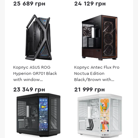
window (90DC00F0-
(90DC00F3-B39000)
25 689 грн
24 129 грн
B39020)
Корпус ASUS ROG
Корпус Antec Flux Pro
Hyperion GR701 Black
Noctua Edition
with window
Black/Brown with
(90DC00F0-B39000)
window (Antec Flux Pro
23 349 грн
21 999 грн
Noctua Edition)