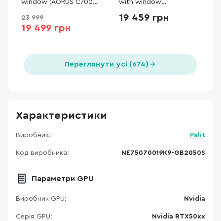
window (AORUS C700
with window
GLASS)
(90DC00W3-B39000)
19 459 грн
23 999
19 499 грн
Переглянути усі (674)
Характеристики
Виробник:
Palit
Код виробника:
NE75070019K9-GB2050S
Параметри GPU
Виробник GPU:
Nvidia
Серія GPU:
Nvidia RTX50xx