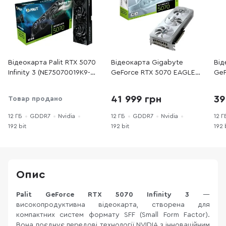
Відеокарта Palit RTX 5070
Відеокарта Gigabyte
Від
Infinity 3 (NE75070019K9-
GeForce RTX 5070 EAGLE
GeF
GB2050S)
OC ICE SFF 12G (GV-
GDD
N5070EAGLEOC ICE-12GD)
RTX
41 999 грн
39
Товар продано
12 ГБ
GDDR7
Nvidia
12 ГБ
GDDR7
Nvidia
12 Г
192 bit
192 bit
192 
Опис
Palit GeForce RTX 5070 Infinity 3
—
високопродуктивна відеокарта, створена для
компактних систем формату SFF (Small Form Factor).
Вона поєднує передові технології NVIDIA з інноваційним