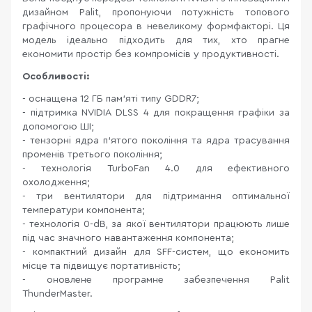
дизайном Palit, пропонуючи потужність топового
графічного процесора в невеликому формфакторі. Ця
модель ідеально підходить для тих, хто прагне
економити простір без компромісів у продуктивності.
Особливості:
- оснащена 12 ГБ пам'яті типу GDDR7;
- підтримка NVIDIA DLSS 4 для покращення графіки за
допомогою ШІ;
- тензорні ядра п'ятого покоління та ядра трасування
променів третього покоління;
- технологія TurboFan 4.0 для ефективного
охолодження;
- три вентилятори для підтримання оптимальної
температури компонента;
- технологія 0-dB, за якої вентилятори працюють лише
під час значного навантаження компонента;
- компактний дизайн для SFF-систем, що економить
місце та підвищує портативність;
- оновлене програмне забезпечення Palit
ThunderMaster.