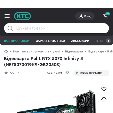
0
Вхід
ВСЕ ПРО ТОВАР
ХАРАКТЕРИСТИКИ
АКСЕСУАРИ
ВІДГУКИ
Компʼютери та комплектуючі
Відеокарти
Відеокарти Pali
Відеокарта Palit RTX 5070 Infinity 3
(NE75070019K9-GB2050S)
Оціни
Код:
423961
Товар продано