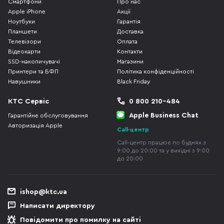
Смартфони
Про нас
Apple iPhone
Акції
Ноутбуки
Гарантія
Планшети
Доставка
Телевізори
Оплата
Відеокарти
Контакти
SSD-накопичувачі
Магазини
Принтери та БФП
Політика конфіденційності
Навушники
Black Friday
КТС Сервіс
0 800 210-484
Apple Business Chat
Гарантійне обслуговування
Авторизація Apple
Call-центр
Call-центр працює по буднях з
9:00 до 20:00 та у вихідні з 9:00
до 20:00
ishop@ktc.ua
Написати директору
Повідомити про помилку на сайті