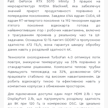
Palit GeForce RTX 5070 Infinity 3 працює на
мікроархітектурі NVIDIA Blackwell, яка забезпечує
значний приріст продуктивності порівняно з
попередніми поколіннями. Завдяки 6144 ядрам CUDA, 48
ядрам RT четвертого покоління та 192 тензорним ядрам
п’ятого покоління відеокарта готова до
найвимогливіших ігор і робочих навантажень, включно
з трасуванням променів у реальному часі та ШІ-
задачами. Оснащена 12 ГБ пам’яті GDDR7 із пропускною
здатністю 672 ГБ/с, вона гарантує швидку обробку
даних навіть у роздільній здатності 4K.
Технологія охолодження TurboFan 4.0 оптимізує потік
повітря, знижуючи температуру на 33% порівняно зі
стандартними рішеннями. Композитні теплові трубки
підвищують тепловідвід на 32%, дозволяючи GPU
працювати стабільно під високим навантаженням. Це
робить відеокарту тихою та ефективною навіть у
компактних корпусах з обмеженим простором.
Для підключення доступні один порт HDMI 2.1b і три
DisplayPort 2.1b, що підтримують роздільну здатність
до 8K при 120 Гц із компресією DSC. Це ідеально