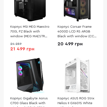
Корпус MSI MEG Maestro
Корпус Corsair Frame
700L PZ Black with
4000D LCD RS ARGB
window (MEG MAESTRO
Black with window (CC-
700L PZ)
9011326-WW)
20 499 грн
24 259
21 499 грн
Корпус Gigabyte Aorus
Корпус ASUS ROG Strix
C700 Glass Black with
Helios II GX601S White