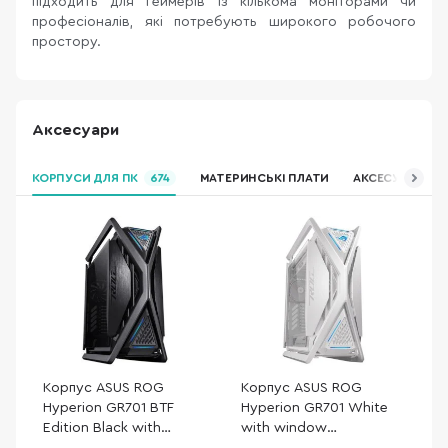
підходить для геймерів із кількома моніторами чи
професіоналів, які потребують широкого робочого
простору.
Аксесуари
КОРПУСИ ДЛЯ ПК
674
МАТЕРИНСЬКІ ПЛАТИ
АКСЕСУАРИ ДЛЯ
Корпус ASUS ROG
Корпус ASUS ROG
Hyperion GR701 BTF
Hyperion GR701 White
Edition Black with
with window