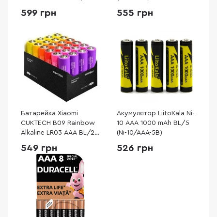
(CUKAAB10CNCM)
599 грн
555 грн
Батарейка Xiaomi
Акумулятор LiitoKala Ni-
CUKTECH B09 Rainbow
10 AAA 1000 mAh BL/5
Alkaline LR03 AAA BL/24
(Ni-10/AAA-5B)
(CUKAAB09CNCM)
549 грн
526 грн