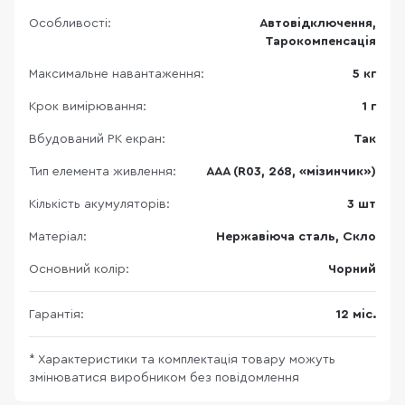
Особливості:
Автовідключення,
Тарокомпенсація
Максимальне навантаження:
5 кг
Крок вимірювання:
1 г
Вбудований РК екран:
Так
Тип елемента живлення:
AAA (R03, 268, «мізинчик»)
Кількість акумуляторів:
3 шт
Матеріал:
Нержавіюча сталь, Скло
Основний колір:
Чорний
Гарантія:
12 міс.
* Характеристики та комплектація товару можуть
змінюватися виробником без повідомлення