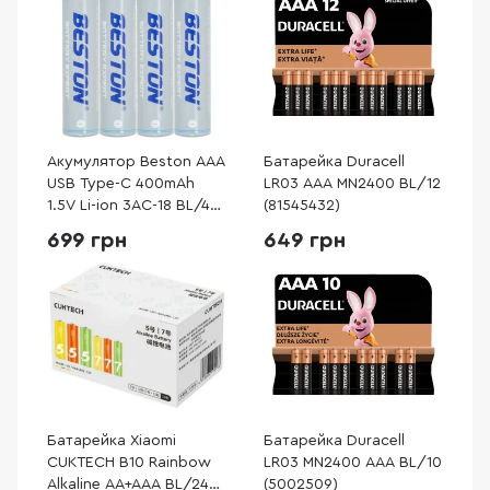
Акумулятор Beston AAA
Батарейка Duracell
USB Type-C 400mAh
LR03 AAA MN2400 BL/12
1.5V Li-ion 3AC-18 BL/4
(81545432)
(AA620272)
699 грн
649 грн
Батарейка Xiaomi
Батарейка Duracell
CUKTECH B10 Rainbow
LR03 MN2400 AAA BL/10
Alkaline AA+AAA BL/24
(5002509)