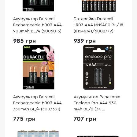
Акумулятор Duracell
Батарейка Duracell
Rechargeable HR03 AAA
LR03 AAA MN2400 BL/18
900mAh BL/4 (5005015)
(81546741/5002779)
985 грн
939 грн
Акумулятор Duracell
Акумулятор Panasonic
Rechargeable HR03 AAA
Eneloop Pro AAA 930
750mAh BL/4 (5007331)
mAh BL/2 (BK-
4HCDE/2CP)
775 грн
707 грн