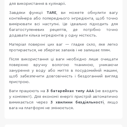
для використання в кулінарії.
Завдяки функції
TARE
, ви можете обнулити вагу
контейнера або попереднього інгредієнта, щоб точно
вимірювати всі наступні. Це ідеально підходить для
багатоступеневих рецептів, де потрібно точно
додавати кілька інгредієнтів у одну місткість.
Матеріал поверхні цих ваг — гладке скло, яке легко
протирається, не зберігає запахів і не залишає плям.
Після використання ці ваги необхідно лише очищати
поверхню вручну вологою тканиною, уникаючи
занурення у воду або миття в посудомийній машині,
щоб забезпечити довговічність і бездоганний вигляд
пристрою.
Ваги працюють на
3 батарейках типу AAA
(не входять
у комплект). Для економії енергії пристрій автоматично
вимикається через
3 хвилини бездіяльності
, якщо
вага на платформі не змінюється.