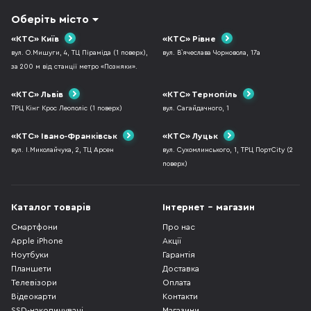
Оберіть місто
«КТС» Київ
«КТС» Рівне
вул. О.Мишуги, 4, ТЦ Піраміда (1 поверх),
вул. В`ячеслава Чорновола, 17а
за 200 м від станції метро «Позняки».
«КТС» Львів
«КТС» Тернопіль
ТРЦ Кінг Крос Леополіс (1 поверх)
вул. Сагайдачного, 1
«КТС» Івано-Франківськ
«КТС» Луцьк
вул. І.Миколайчука, 2, ТЦ Арсен
вул. Сухомлинського, 1, ТРЦ ПортCity (2
поверх)
Каталог товарів
Інтернет - магазин
Смартфони
Про нас
Apple iPhone
Акції
Ноутбуки
Гарантія
Планшети
Доставка
Телевізори
Оплата
Відеокарти
Контакти
SSD-накопичувачі
Магазини