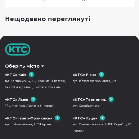
Нещодавно переглянуті
Оберіть місто
«КТС» Київ
«КТС» Рівне
вул. О.Мишуги, 4, ТЦ Піраміда (1 поверх),
вул. В`ячеслава Чорновола, 17а
за 200 м від станції метро «Позняки».
«КТС» Львів
«КТС» Тернопіль
ТРЦ Кінг Крос Леополіс (1 поверх)
вул. Сагайдачного, 1
«КТС» Івано-Франківськ
«КТС» Луцьк
вул. І.Миколайчука, 2, ТЦ Арсен
вул. Сухомлинського, 1, ТРЦ ПортCity (2
поверх)