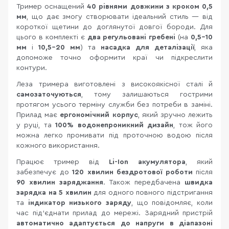
Тример оснащений
40 рівнями довжини з кроком 0,5
мм
, що дає змогу створювати ідеальний стиль — від
короткої щетини до доглянутої довгої бороди. Для
цього в комплекті є
два регульовані гребені
(на
0,5–10
мм
і
10,5–20 мм
) та
насадка для деталізації
, яка
допоможе точно оформити краї чи підкреслити
контури.
Леза тримера виготовлені з високоякісної сталі й
самозаточуються
, тому залишаються гострими
протягом усього терміну служби без потреби в заміні.
Прилад має
ергономічний корпус
, який зручно лежить
у руці, та
100% водонепроникний дизайн
, тож його
можна легко промивати під проточною водою після
кожного використання.
Працює тример від
Li-Ion акумулятора
, який
забезпечує до
120 хвилин бездротової роботи
після
90 хвилин заряджання
. Також передбачена
швидка
зарядка на 5 хвилин
для одного повного підстригання
та
індикатор низького заряду
, що повідомляє, коли
час під’єднати прилад до мережі. Зарядний пристрій
автоматично адаптується до напруги в діапазоні