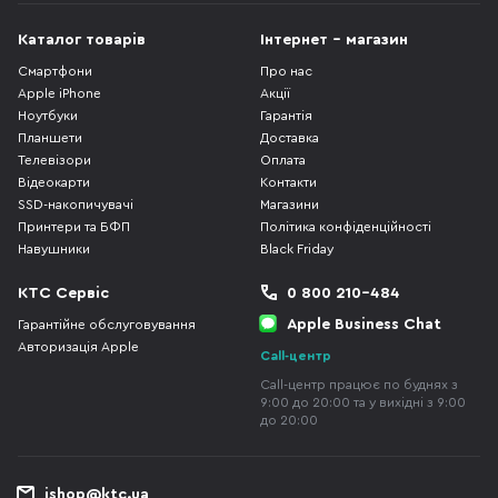
Каталог товарів
Інтернет - магазин
Смартфони
Про нас
Apple iPhone
Акції
Ноутбуки
Гарантія
Планшети
Доставка
Телевізори
Оплата
Відеокарти
Контакти
SSD-накопичувачі
Магазини
Принтери та БФП
Політика конфіденційності
Навушники
Black Friday
КТС Сервіс
0 800 210-484
Apple Business Chat
Гарантійне обслуговування
Авторизація Apple
Call-центр
Call-центр працює по буднях з
9:00 до 20:00 та у вихідні з 9:00
до 20:00
ishop@ktc.ua