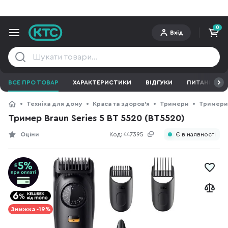
0
Вхід
ВСЕ ПРО ТОВАР
ХАРАКТЕРИСТИКИ
ВІДГУКИ
ПИТАННЯ ТА 
Техніка для дому
Краса та здоров'я
Тримери
Тримери
Тример Braun Series 5 BT 5520 (BT5520)
Оціни
Код:
447395
Є в наявності
Знижка -19%