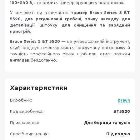
100–240 В
, що робить тример зручним у подорожах.
У комплекті ви отримаєте:
тример Braun Series 5 BT
5520, два регульовані гребені, точну насадку для
деталізації, щіточку для очищення та зарядний
пристрій
.
Braun Series 5 BT 5520
— це універсальний інструмент,
який поєднує німецьку якість, продуману ергономіку й
точність професійного рівня, щоб ваш стиль завжди
виглядав бездоганно.
Характеристики
Виробник:
Braun
Код виробника:
BT5520
Призначення:
Для бороди та вусів
Спосіб очищення:
Під водою