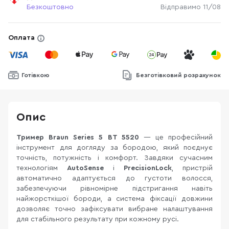
Безкоштовно
Відправимо 11/08
Оплата
Готівкою
Безготівковий розрахунок
Опис
Тример Braun Series 5 BT 5520
— це професійний
інструмент для догляду за бородою, який поєднує
точність, потужність і комфорт. Завдяки сучасним
технологіям
AutoSense
і
PrecisionLock
, пристрій
автоматично адаптується до густоти волосся,
забезпечуючи рівномірне підстригання навіть
найжорсткішої бороди, а система фіксації довжини
дозволяє точно зафіксувати вибране налаштування
для стабільного результату при кожному русі.