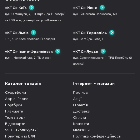
«КТС» Київ
«КТС» Рівне
вул. О.Мишуги, 4, ТЦ Піраміда (1 поверх),
вул. В`ячеслава Чорновола, 17а
за 200 м від станції метро «Позняки».
«КТС» Львів
«КТС» Тернопіль
ТРЦ Кінг Крос Леополіс (1 поверх)
вул. Сагайдачного, 1
«КТС» Івано-Франківськ
«КТС» Луцьк
вул. І.Миколайчука, 2, ТЦ Арсен
вул. Сухомлинського, 1, ТРЦ ПортCity (2
поверх)
Каталог товарів
Інтернет - магазин
Смартфони
Про нас
Apple iPhone
Акції
Ноутбуки
Гарантія
Планшети
Доставка
Телевізори
Оплата
Відеокарти
Контакти
SSD-накопичувачі
Магазини
Принтери та БФП
Політика конфіденційності