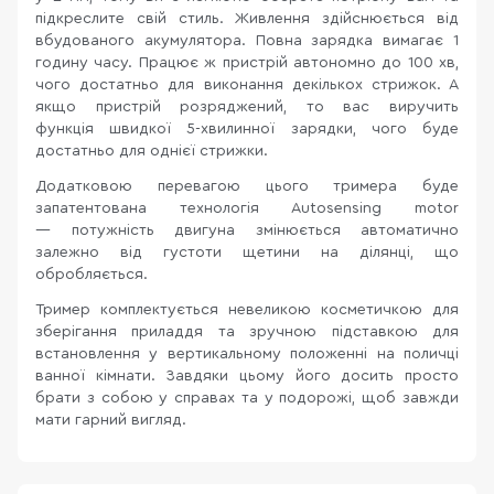
підкреслите свій стиль. Живлення здійснюється від
вбудованого акумулятора. Повна зарядка вимагає 1
годину часу. Працює ж пристрій автономно до 100 хв,
чого достатньо для виконання декількох стрижок. А
якщо пристрій розряджений, то вас виручить
функція швидкої 5-хвилинної зарядки, чого буде
достатньо для однієї стрижки.
Додатковою перевагою цього тримера буде
запатентована технологія Autosensing motor
— потужність двигуна змінюється автоматично
залежно від густоти щетини на ділянці, що
обробляється.
Тример комплектується невеликою косметичкою для
зберігання приладдя та зручною підставкою для
встановлення у вертикальному положенні на поличці
ванної кімнати. Завдяки цьому його досить просто
брати з собою у справах та у подорожі, щоб завжди
мати гарний вигляд.