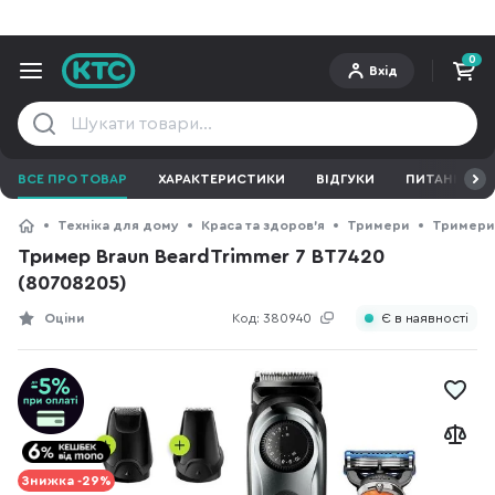
0
Вхід
ВСЕ ПРО ТОВАР
ХАРАКТЕРИСТИКИ
ВІДГУКИ
ПИТАННЯ ТА 
Техніка для дому
Краса та здоров'я
Тримери
Тримери
Тример Braun BeardTrimmer 7 BT7420
(80708205)
Оціни
Код:
380940
Є в наявності
Знижка -29%