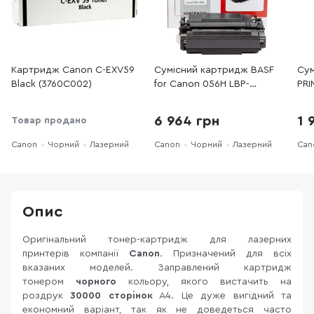
Картридж Canon C-EXV59
Сумісний картридж BASF
Сум
Black (3760C002)
for Canon 056H LBP-
PRI
325x/MF540/MF552 Black
MF
(BASF-KT-056H)
Bla
6 964 грн
1 
Товар продано
Canon
Чорний
Лазерний
Canon
Чорний
Лазерний
Can
Опис
Оригінальний тонер-картридж для лазерних
принтерів компанії
Canon
. Призначений для всіх
вказаних моделей. Заправлений картридж
тонером
чорного
кольору, якого вистачить на
роздрук
30000 сторінок
А4. Це дуже вигідний та
економний варіант, так як не доведеться часто