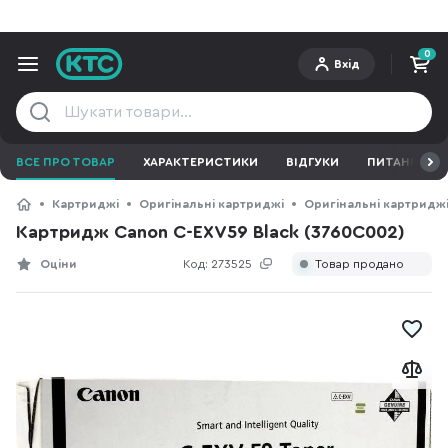
0
Вхід
ВСЕ ПРО ТОВАР
ХАРАКТЕРИСТИКИ
ВІДГУКИ
ПИТАННЯ ТА 
Картриджі
Оригінальні картриджі
Оригінальні картридж
Картридж Canon C-EXV59 Black (3760C002)
Оціни
Код:
273525
Товар продано