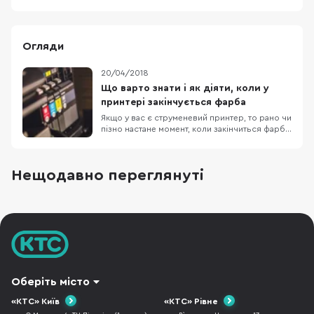
Огляди
20/04/2018
Що варто знати і як діяти, коли у
принтері закінчується фарба
Якщо у вас є струменевий принтер, то рано чи
пізно настане момент, коли закінчиться фарба
або ймовірно і вже закінчилася тому ви тут.
Дочитавши статтю до кінця ви отримаєте
відповіді на питання: що трапиться, якщо не
Нещодавно переглянуті
зважати на попередження про закінчення
фарби? які основні види фарб використову
Оберіть місто
«КТС» Київ
«КТС» Рівне