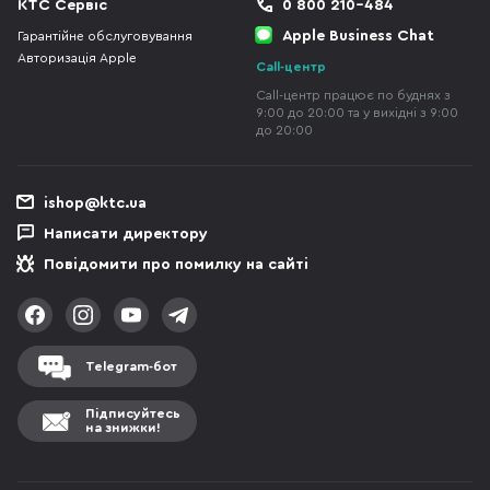
КТС Сервіс
0 800 210-484
Apple Business Chat
Гарантійне обслуговування
Авторизація Apple
Call-центр
Call-центр працює по буднях з
9:00 до 20:00 та у вихідні з 9:00
до 20:00
ishop@ktc.ua
Написати директору
Повідомити про помилку на сайті
Telegram-бот
Підписуйтесь
на знижки!