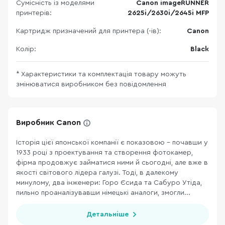
Сумісність із моделями
Canon imageRUNNER
принтерів:
2625i/2630i/2645i MFP
Картридж призначений для принтера (-ів):
Canon
Колір:
Black
* Характеристики та комплектація товару можуть
змінюватися виробником без повідомлення
Виробник Canon
Історія цієї японської компанії є показовою – почавши у
1933 році з проектування та створення фотокамер,
фірма продовжує займатися ними й сьогодні, але вже в
якості світового лідера галузі. Тоді, в далекому
минулому, два інженери: Горо Єсида та Сабуро Утіда,
пильно проаналізувавши німецькі аналоги, змогли...
Детальніше