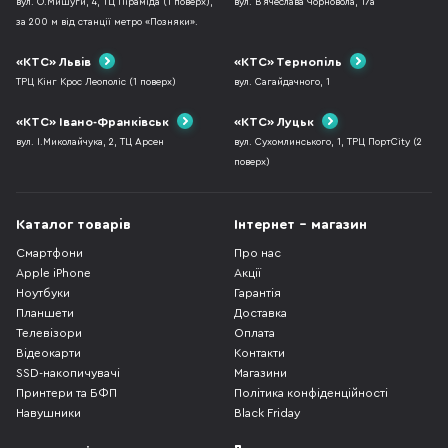
вул. О.Мишуги, 4, ТЦ Піраміда (1 поверх),
вул. В`ячеслава Чорновола, 17а
за 200 м від станції метро «Позняки».
«КТС» Львів
«КТС» Тернопіль
ТРЦ Кінг Крос Леополіс (1 поверх)
вул. Сагайдачного, 1
«КТС» Івано-Франківськ
«КТС» Луцьк
вул. І.Миколайчука, 2, ТЦ Арсен
вул. Сухомлинського, 1, ТРЦ ПортCity (2
поверх)
Каталог товарів
Інтернет - магазин
Смартфони
Про нас
Apple iPhone
Акції
Ноутбуки
Гарантія
Планшети
Доставка
Телевізори
Оплата
Відеокарти
Контакти
SSD-накопичувачі
Магазини
Принтери та БФП
Політика конфіденційності
Навушники
Black Friday