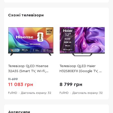
Схожі телевізори
Телевізор QLED Hisense
Телевізор QLED Haier
Т
32A5S (Smart TV, Wi-Fi,
H32S80EFX (Google TV, Wi-
Q
1920x1080)
Fi, 1920x1080)
T
11 699
11 083 грн
8 799 грн
FullHD
Діагональ екрану: 32
FullHD
Діагональ екрану: 32
F
Аксесуари