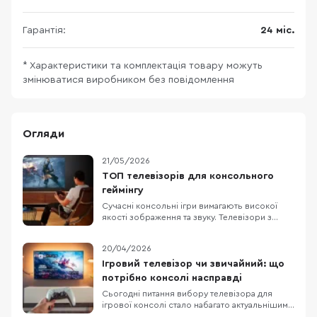
Гарантія:
24 міс.
* Характеристики та комплектація товару можуть
змінюватися виробником без повідомлення
Огляди
21/05/2026
ТОП телевізорів для консольного
геймінгу
Сучасні консольні ігри вимагають високої
якості зображення та звуку. Телевізори з
роздільною здатністю 4K (3840×2160)
передають чіткі деталі, а підтримка технології
20/04/2026
HDR робить кольори насиченішими і
яскравішими. Висока частота оновлення
Ігровий телевізор чи звичайний: що
кадрів забезпечує плавну картинку без
потрібно консолі насправді
розмиття в динамічних сце
Сьогодні питання вибору телевізора для
ігрової консолі стало набагато актуальнішим,
ніж кілька років тому. Сучасні консолі від Sony