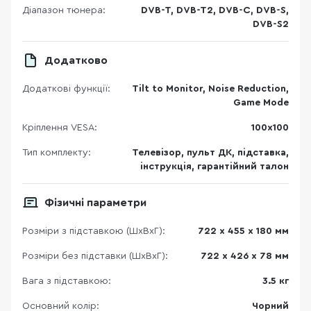
Діапазон тюнера:
DVB-T, DVB-T2, DVB-C, DVB-S,
DVB-S2
Додатково
Додаткові функції:
Tilt to Monitor, Noise Reduction,
Game Mode
Кріплення VESA:
100х100
Тип комплекту:
Телевізор, пульт ДК, підставка,
інструкція, гарантійний талон
Фізичні параметри
Розміри з підставкою (ШхВхГ):
722 х 455 х 180 мм
Розміри без підставки (ШхВхГ):
722 х 426 х 78 мм
Вага з підставкою:
3.5 кг
Основний колір:
Чорний