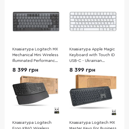
Клавіатура Logitech MX
Клавіатура Apple Magic
Mechanical Mini Wireless
Keyboard with Touch ID
Illuminated Performance
USB-C - Ukrainian
Graphite (920-010780)
(MXCK3)
8 399 грн
8 399 грн
Клавіатура Logitech
Клавіатура Logitech MX
Ergo K860 Wireless
Master Keys For Business