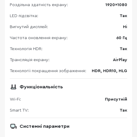
Роздільна здатність екрану:
1920×1080
LED підсвітка:
Так
Вигнутий дисплей:
Ні
Частота оновлення екрану:
60 Гц
Технологія HDR:
Так
Трансляція екрану:
AirPlay
Технології покращення зображення:
HDR, HDR10, HLG
Функціональність
Wi-Fi:
Присутній
Smart TV:
Так
Системні параметри