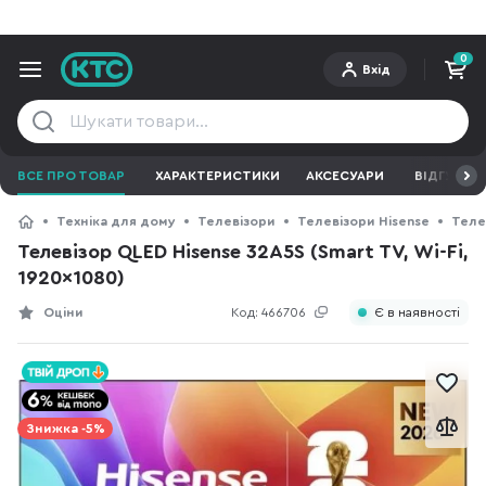
0
Вхід
ВСЕ ПРО ТОВАР
ХАРАКТЕРИСТИКИ
АКСЕСУАРИ
ВІДГУКИ
Техніка для дому
Телевізори
Телевізори Hisense
Телев
Телевізор QLED Hisense 32A5S (Smart TV, Wi-Fi,
1920x1080)
Оціни
Код:
466706
Є в наявності
Знижка -5%