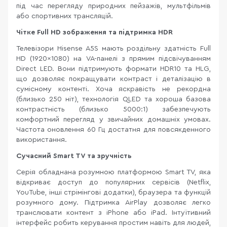
під час перегляду природних пейзажів, мультфільмів
або спортивних трансляцій.
Чітке Full HD зображення та підтримка HDR
Телевізори Hisense A5S мають роздільну здатність Full
HD (1920×1080) на VA-панелі з прямим підсвічуванням
Direct LED. Вони підтримують формати HDR10 та HLG,
що дозволяє покращувати контраст і деталізацію в
сумісному контенті. Хоча яскравість не рекордна
(близько 250 ніт), технологія QLED та хороша базова
контрастність (близько 5000:1) забезпечують
комфортний перегляд у звичайних домашніх умовах.
Частота оновлення 60 Гц достатня для повсякденного
використання.
Сучасний Smart TV та зручність
Серія обладнана розумною платформою Smart TV, яка
відкриває доступ до популярних сервісів (Netflix,
YouTube, інші стрімінгові додатки), браузера та функцій
розумного дому. Підтримка AirPlay дозволяє легко
транслювати контент з iPhone або iPad. Інтуїтивний
інтерфейс робить керування простим навіть для людей,