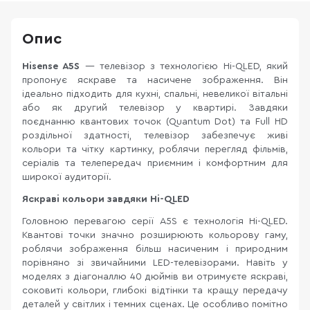
Опис
Hisense A5S
— телевізор з технологією Hi-QLED, який
пропонує яскраве та насичене зображення. Він
ідеально підходить для кухні, спальні, невеликої вітальні
або як другий телевізор у квартирі. Завдяки
поєднанню квантових точок (Quantum Dot) та Full HD
роздільної здатності, телевізор забезпечує живі
кольори та чітку картинку, роблячи перегляд фільмів,
серіалів та телепередач приємним і комфортним для
широкої аудиторії.
Яскраві кольори завдяки Hi-QLED
Головною перевагою серії A5S є технологія Hi-QLED.
Квантові точки значно розширюють кольорову гаму,
роблячи зображення більш насиченим і природним
порівняно зі звичайними LED-телевізорами. Навіть у
моделях з діагоналлю 40 дюймів ви отримуєте яскраві,
соковиті кольори, глибокі відтінки та кращу передачу
деталей у світлих і темних сценах. Це особливо помітно