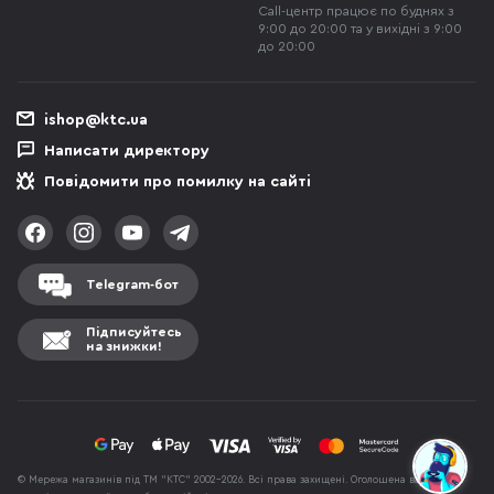
Call-центр працює по буднях з
9:00 до 20:00 та у вихідні з 9:00
до 20:00
ishop@ktc.ua
Написати директору
Повідомити про помилку на сайті
Telegram-бот
Підписуйтесь
на знижки!
© Мережа магазинів під ТМ "КТС" 2002-2026. Всі права захищені. Оголошена вартість