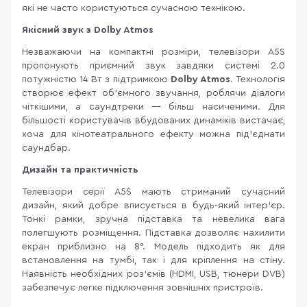
які не часто користуються сучасною технікою.
Якісний звук з Dolby Atmos
Незважаючи на компактні розміри, телевізори A5S
пропонують приємний звук завдяки системі 2.0
потужністю 14 Вт з підтримкою
Dolby Atmos
. Технологія
створює ефект об’ємного звучання, роблячи діалоги
чіткішими, а саундтреки — більш насиченими. Для
більшості користувачів вбудованих динаміків вистачає,
хоча для кінотеатрального ефекту можна під’єднати
саундбар.
Дизайн та практичність
Телевізори серії A5S мають стриманий сучасний
дизайн, який добре вписується в будь-який інтер’єр.
Тонкі рамки, зручна підставка та невелика вага
полегшують розміщення. Підставка дозволяє нахилити
екран приблизно на 8°. Модель підходить як для
встановлення на тумбі, так і для кріплення на стіну.
Наявність необхідних роз’ємів (HDMI, USB, тюнери DVB)
забезпечує легке підключення зовнішніх пристроїв.