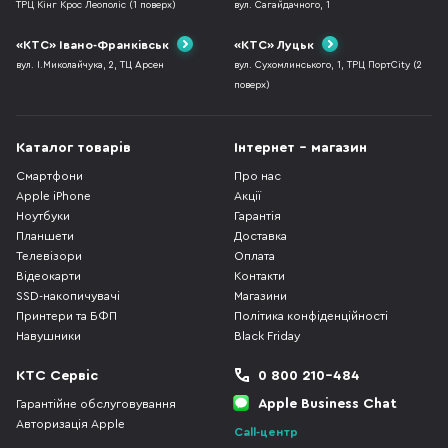
ТРЦ Кінг Крос Леополіс (1 поверх)
вул. Сагайдачного, 1
«КТС» Івано-Франківськ
«КТС» Луцьк
вул. І.Миколайчука, 2, ТЦ Арсен
вул. Сухомлинського, 1, ТРЦ ПортCity (2
поверх)
Каталог товарів
Інтернет - магазин
Смартфони
Про нас
Apple iPhone
Акції
Ноутбуки
Гарантія
Планшети
Доставка
Телевізори
Оплата
Відеокарти
Контакти
SSD-накопичувачі
Магазини
Принтери та БФП
Політика конфіденційності
Навушники
Black Friday
КТС Сервіс
0 800 210-484
Apple Business Chat
Гарантійне обслуговування
Авторизація Apple
Call-центр