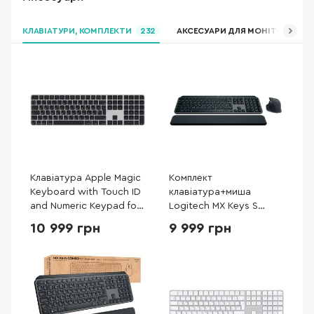
КЛАВІАТУРИ, КОМПЛЕКТИ
232
АКСЕСУАРИ ДЛЯ МОНІТОРІВ ТА 
Клавіатура Apple Magic
Комплект
Keyboard with Touch ID
клавіатура+миша
and Numeric Keypad for
Logitech MX Keys S
Mac models with Apple
Combo Graphite (920-
10 999 грн
9 999 грн
silicon USB-C - Ukrainian
011614)
Black Keys (MXK83)