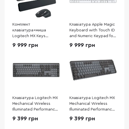
Комплект
Клавіатура Apple Magic
клавіатура+миша
Keyboard with Touch ID
Logitech MX Keys
and Numeric Keypad for
Combo for Business Gen
Mac models with Apple
9 999 грн
9 999 грн
2 Graphite (920-010933)
silicon USB-C - Ukrainian
White Keys (MXK73)
Клавіатура Logitech MX
Клавіатура Logitech MX
Mechanical Wireless
Mechanical Wireless
Illuminated Performance
Illuminated Performance
Clicky US/UKR Graphite
Graphite (L920-010757)
9 399 грн
9 399 грн
(920-010759)