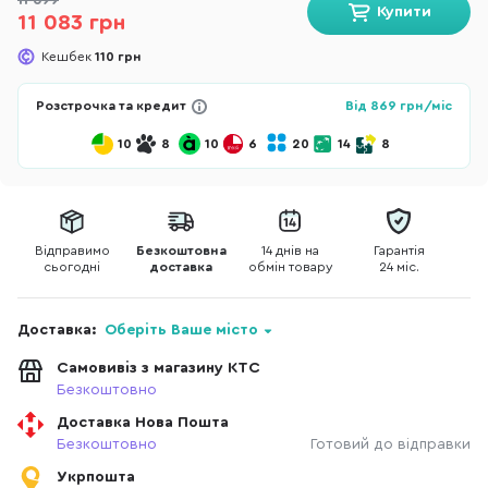
11 699
Купити
11 083 грн
Кешбек
110 грн
Розстрочка та кредит
Від
869
грн/міс
10
8
10
6
20
14
8
Відправимо
Безкоштовна
14 днів на
Гарантія
сьогодні
доставка
обмін товару
24 міс.
Доставка:
Оберіть Ваше місто
Самовивіз з магазину КТС
Безкоштовно
Доставка Нова Пошта
Безкоштовно
Готовий до відправки
Укрпошта