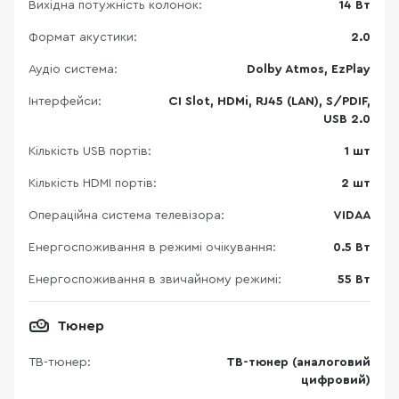
Вихідна потужність колонок:
14 Вт
Формат акустики:
2.0
Аудіо система:
Dolby Atmos, EzPlay
Інтерфейси:
CI Slot, HDMi, RJ45 (LAN), S/PDIF,
USB 2.0
Кількість USB портів:
1 шт
Кількість HDMI портів:
2 шт
Операційна система телевізора:
VIDAA
Енергоспоживання в режимі очікування:
0.5 Вт
Енергоспоживання в звичайному режимі:
55 Вт
Тюнер
ТВ-тюнер:
ТВ-тюнер (аналоговий
цифровий)