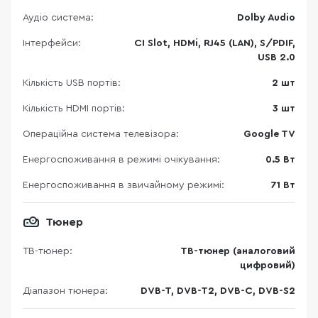
Аудіо система:
Dolby Audio
Інтерфейси:
CI Slot, HDMi, RJ45 (LAN), S/PDIF,
USB 2.0
Кількість USB портів:
2 шт
Кількість HDMI портів:
3 шт
Операційна система телевізора:
Google TV
Енергоспоживання в режимі очікування:
0.5 Вт
Енергоспоживання в звичайному режимі:
71 Вт
Тюнер
ТВ-тюнер:
ТВ-тюнер (аналоговий
цифровий)
Діапазон тюнера:
DVB-T, DVB-T2, DVB-C, DVB-S2