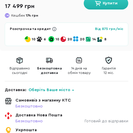
Купити
17 499 грн
Кешбек
174 грн
Розстрочка та кредит
Від
875
грн/міс
10
6
10
20
20
14
8
Відправимо
Безкоштовна
14 днів на
Гарантія
сьогодні
доставка
обмін товару
12 міс.
Доставка:
Оберіть Ваше місто
Самовивіз з магазину КТС
Безкоштовно
Доставка Нова Пошта
Безкоштовно
Готовий до відправки
Укрпошта