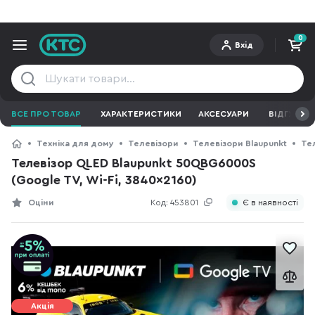
0
Вхід
ВСЕ ПРО ТОВАР
ХАРАКТЕРИСТИКИ
АКСЕСУАРИ
ВІДГУКИ
Техніка для дому
Телевізори
Телевізори Blaupunkt
Тел
Телевізор QLED Blaupunkt 50QBG6000S
(Google TV, Wi-Fi, 3840x2160)
Оціни
Код:
453801
Є в наявності
Акція