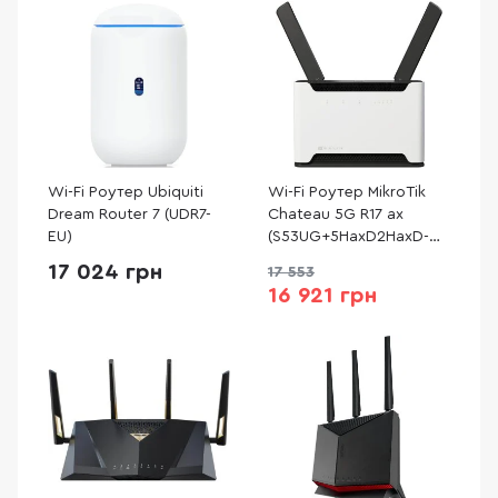
Wi-Fi Роутер Ubiquiti
Wi-Fi Роутер MikroTik
Dream Router 7 (UDR7-
Chateau 5G R17 ax
EU)
(S53UG+5HaxD2HaxD-
TC&RG650E-EU)
17 024 грн
17 553
16 921 грн