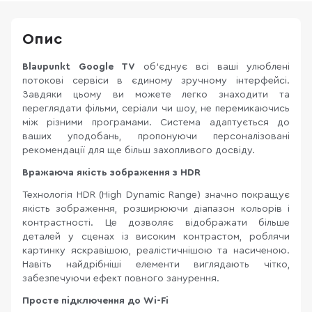
Опис
Blaupunkt Google TV
об’єднує всі ваші улюблені
потокові сервіси в єдиному зручному інтерфейсі.
Завдяки цьому ви можете легко знаходити та
переглядати фільми, серіали чи шоу, не перемикаючись
між різними програмами. Система адаптується до
ваших уподобань, пропонуючи персоналізовані
рекомендації для ще більш захопливого досвіду.
Вражаюча якість зображення з HDR
Технологія HDR (High Dynamic Range) значно покращує
якість зображення, розширюючи діапазон кольорів і
контрастності. Це дозволяє відображати більше
деталей у сценах із високим контрастом, роблячи
картинку яскравішою, реалістичнішою та насиченою.
Навіть найдрібніші елементи виглядають чітко,
забезпечуючи ефект повного занурення.
Просте підключення до Wi-Fi