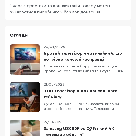
* Характеристики та комплектація товару можуть
змінюватися виробником без повідомлення
Огляди
20/04/2026
Ігровий телевізор чи звичайний: що
потрібно консолі насправді
Сьогодні питання вибору телевізора для
ігрової консолі стало набагато актуальнішим,
ніж кілька років тому. Сучасні консолі від Sony
та Microsoft вже вміють працювати з 4K, 120
21/05/2026
Гц, VRR та ALLM, а виробники телевізорів
активно просувають це як аргумент для
ТОП телевізорів для консольного
покупки. На цьому тлі легко вирішити, що без
геймінгу
Сучасні консольні ігри вимагають високої
якості зображення та звуку. Телевізори з
роздільною здатністю 4K (3840×2160)
передають чіткі деталі, а підтримка технології
27/10/2025
HDR робить кольори насиченішими і
яскравішими. Висока частота оновлення
Samsung U8000F vs Q7F: який 4K
кадрів забезпечує плавну картинку без
телевізор обрати?