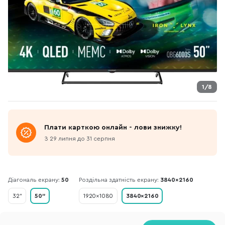
1/8
Плати карткою онлайн - лови знижку!
З 29 липня до 31 серпня
Діагональ екрану:
50
Роздільна здатність екрану:
3840×2160
32"
50"
1920×1080
3840×2160