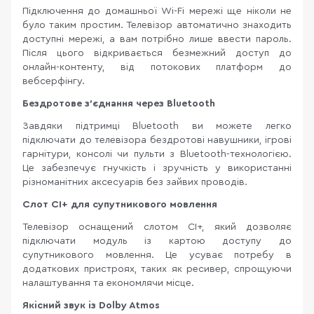
Підключення до домашньої Wi-Fi мережі ще ніколи не
було таким простим. Телевізор автоматично знаходить
доступні мережі, а вам потрібно лише ввести пароль.
Після цього відкривається безмежний доступ до
онлайн-контенту, від потокових платформ до
вебсерфінгу.
Бездротове з’єднання через Bluetooth
Завдяки підтримці Bluetooth ви можете легко
підключати до телевізора бездротові навушники, ігрові
гарнітури, консолі чи пульти з Bluetooth-технологією.
Це забезпечує гнучкість і зручність у використанні
різноманітних аксесуарів без зайвих проводів.
Слот CI+ для супутникового мовлення
Телевізор оснащений слотом CI+, який дозволяє
підключати модуль із картою доступу до
супутникового мовлення. Це усуває потребу в
додаткових пристроях, таких як ресивер, спрощуючи
налаштування та економлячи місце.
Якісний звук із Dolby Atmos