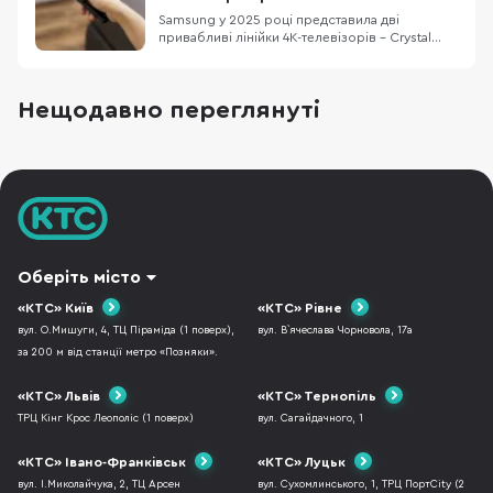
розмиття в динамічних сце
Samsung у 2025 році представила дві
привабливі лінійки 4K-телевізорів – Crystal
UHD U8000F та QLED Q7F. Вони доступні з
різними діагоналями, що підходить як для
невеликих кімнат, так і для просторих
Нещодавно переглянуті
віталень. Обидві серії поєднують сучасні
технології з красивим тонким дизайном. Та
постає питання: чи
Оберіть місто
«КТС» Київ
«КТС» Рівне
вул. О.Мишуги, 4, ТЦ Піраміда (1 поверх),
вул. В`ячеслава Чорновола, 17а
за 200 м від станції метро «Позняки».
«КТС» Львів
«КТС» Тернопіль
ТРЦ Кінг Крос Леополіс (1 поверх)
вул. Сагайдачного, 1
«КТС» Івано-Франківськ
«КТС» Луцьк
вул. І.Миколайчука, 2, ТЦ Арсен
вул. Сухомлинського, 1, ТРЦ ПортCity (2