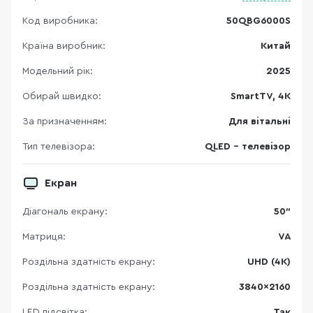
Код виробника:
50QBG6000S
Країна виробник:
Китай
Модельний рік:
2025
Обирай швидко:
SmartTV, 4K
За призначенням:
Для вітальні
Тип телевізора:
QLED - телевізор
Екран
Діагональ екрану:
50"
Матриця:
VA
Роздільна здатність екрану:
UHD (4K)
Роздільна здатність екрану:
3840×2160
LED підсвітка:
Так