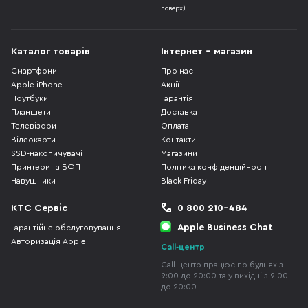
поверх)
Каталог товарів
Інтернет - магазин
Смартфони
Про нас
Apple iPhone
Акції
Ноутбуки
Гарантія
Планшети
Доставка
Телевізори
Оплата
Відеокарти
Контакти
SSD-накопичувачі
Магазини
Принтери та БФП
Політика конфіденційності
Навушники
Black Friday
КТС Сервіс
0 800 210-484
Apple Business Chat
Гарантійне обслуговування
Авторизація Apple
Call-центр
Call-центр працює по буднях з
9:00 до 20:00 та у вихідні з 9:00
до 20:00