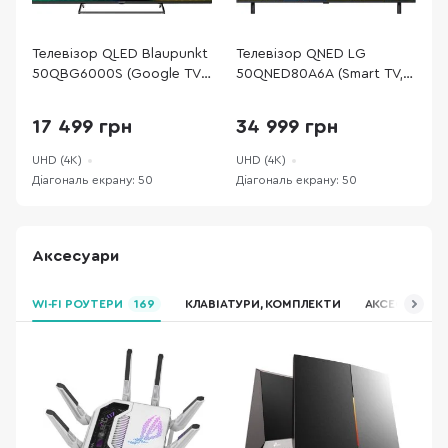
Телевізор QLED Blaupunkt
Телевізор QNED LG
Т
50QBG6000S (Google TV,
50QNED80A6A (Smart TV,
H
Wi-Fi, 3840x2160)
Wi-Fi, 3840x2160)
T
17 499 грн
34 999 грн
UHD (4K)
UHD (4K)
U
Діагональ екрану: 50
Діагональ екрану: 50
Д
Аксесуари
WI-FI РОУТЕРИ
169
КЛАВІАТУРИ, КОМПЛЕКТИ
АКСЕСУАРИ Д