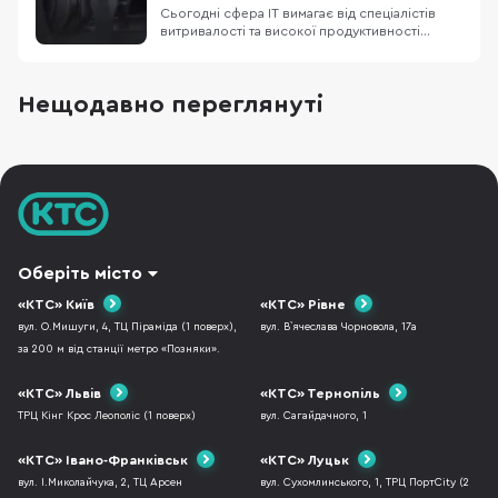
правильно організувати геймерськ
Сьогодні сфера IT вимагає від спеціалістів
витривалості та високої продуктивності
протягом багатьох годин роботи за
комп’ютером. Тому правильно облаштоване
робоче місце стає однією з найважливіших
Нещодавно переглянуті
інвестицій у власне здоров’я та ефективність.
Ми переконані, що секрет успішної та
комфортної праці пол
Оберіть місто
«КТС» Київ
«КТС» Рівне
вул. О.Мишуги, 4, ТЦ Піраміда (1 поверх),
вул. В`ячеслава Чорновола, 17а
за 200 м від станції метро «Позняки».
«КТС» Львів
«КТС» Тернопіль
ТРЦ Кінг Крос Леополіс (1 поверх)
вул. Сагайдачного, 1
«КТС» Івано-Франківськ
«КТС» Луцьк
вул. І.Миколайчука, 2, ТЦ Арсен
вул. Сухомлинського, 1, ТРЦ ПортCity (2