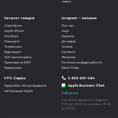
поверх)
Каталог товарів
Інтернет - магазин
Смартфони
Про нас
Apple iPhone
Акції
Ноутбуки
Гарантія
Планшети
Доставка
Телевізори
Оплата
Відеокарти
Контакти
SSD-накопичувачі
Магазини
Принтери та БФП
Політика конфіденційності
Навушники
Black Friday
КТС Сервіс
0 800 210-484
Apple Business Chat
Гарантійне обслуговування
Авторизація Apple
Call-центр
Call-центр працює по буднях з
9:00 до 20:00 та у вихідні з 9:00
до 20:00