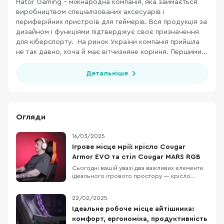
Hator Gaming - міжнародна компанія, яка займається
виробництвом спеціалізованих аксесуарів і
периферійних пристроїв для геймерів. Вся продукція за
дизайном і функціями підтверджує своє призначення
для кіберспорту. На ринок України компанія прийшла
не так давно, хоча й має вітчизняне коріння. Першими...
Детальніше
Огляди
16/03/2025
Ігрове місце мрії: крісло Cougar
Armor EVO та стіл Cougar MARS RGB
Сьогодні вашій увазі два важливих елементи
ідеального ігрового простору — крісло
Cougar Armor EVO та ігровий стіл Cougar
MARS RGB. Якщо ви тільки починаєте свій
22/02/2025
шлях геймера чи хочете оновити своє
робоче місце, ця стаття допоможе
Ідеальне робоче місце айтішника:
визначитися із вибором. Чому важливо
комфорт, ергономіка, продуктивність