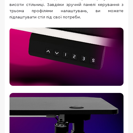
висоти стільниці. Завдяки зручній панелі керування з
трьома профілями налаштувань, ви можете
підлаштувати стіл під свої потреби.