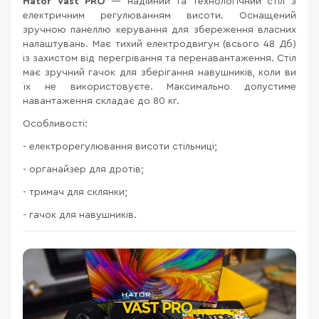
Hator Vast PRO
— надійний та технологічний стіл з
електричним регулюванням висоти. Оснащений
зручною панеллю керування для збереження власних
налаштувань. Має тихий електродвигун (всього 48 Дб)
із захистом від перегрівання та перенавантаження. Стіл
має зручний гачок для зберігання навушників, коли ви
їх не використовуєте. Максимально допустиме
навантаження складає до 80 кг.
Особливості:
- електрорегулювання висоти стільниці;
- органайзер для дротів;
- тримач для склянки;
- гачок для навушників.