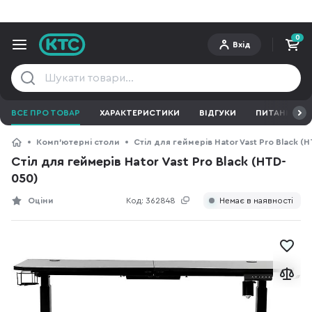
0
Вхід
ВСЕ ПРО ТОВАР
ХАРАКТЕРИСТИКИ
ВІДГУКИ
ПИТАННЯ ТА 
Комп'ютерні столи
Стіл для геймерів Hator Vast Pro Black (
Стіл для геймерів Hator Vast Pro Black (HTD-
050)
Оціни
Код:
362848
Немає в наявності