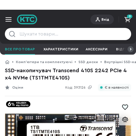
0
Вхід
ВСЕ ПРО ТОВАР
ХАРАКТЕРИСТИКИ
АКСЕСУАРИ
ВІДГУКИ
Компʼютери та комплектуючі
SSD диски
Внутрішні SSD-н
SSD-накопичувач Transcend 410S 2242 PCIe 4
x4 NVMe (TS1TMTE410S)
Оціни
Код:
393126
Є в наявності