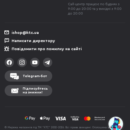
Call-центр працює по буднях з
9:00 до 20:00 та у вихідні з 9:00
до 20:00
ishop@ktc.ua
Написати директору
Повідомити про помилку на сайті
Telegram-бот
Підписуйтесь
на знижки!
© Мережа магазинів під ТМ "КТС" 2002-2026. Всі права захищені. Оголошена вартість