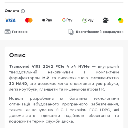
Оплата
Готівкою
Безготівковий розрахунок
Опис
Transcend 410S 2242 PCIe 4 x4 NVMe
— внутрішній
твердотільний накопичувач з компактним
формфактором
M.2
та високоякісною флешпам’яттю
3D NAND
, що дозволяє легко оновлювати ультрабуки,
легкі ноутбуки, планшети та кишенькові ігрові ПК.
Модель розроблена із багатьма технологіями
оптимізації вбудованого програмного забезпечення,
такими як кешування SLC і механізм ECC LDPC, які
допомагають підвищити надійність зберігання та
подовжити термін служби диска.