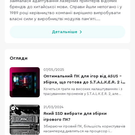
займалася адаптування лазерних принтерів відомих
брендів до китайської мови. Справи йшли непогано і у
1989 році керівництво компанії вирішило випробувати
власні сили у виробництві модулів пам'яті....
Детальніше
Огляди
07/05/2025
Оптимальний ПК для ігор від ASUS –
збірка, що готова до S.T.A.L.K.E.R. 2 і
не тільки
Хочеться грати на високих налаштуваннях і з
трасуванням променів у S.T.A.L.K.E.R. 2, але
старе залізо вже не тягне? Ми підібрали
відносно недорогу конфігурацію ігрового ПК,
21/03/2024
який дозволить не лише пограти з
комфортом, але й стрімити ігри на популярні
Який SSD вибрати для збірки
платформи. Корпус ASUS A23 Plus, блок
ігрового ПК?
живлення
Збираючи ігровий ПК, більшість користувачів
насамперед дивляться на процесор і