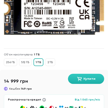
Об'єм накопичувача:
1 ТБ
256 ГБ
512 ГБ
1 ТБ
2 ТБ
Купити
14 999 грн
Кешбек
149 грн
Розстрочка та кредит
Від
1 065
грн/міс