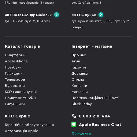
ТРЦ Кінг Крос Леополіс (1 поверх)
вул. Сагайдачного, 1
«КТС» Івано-Франківськ
«КТС» Луцьк
вул. І.Миколайчука, 2, ТЦ Арсен
вул. Сухомлинського, 1, ТРЦ ПортCity (2
поверх)
Каталог товарів
Інтернет - магазин
Смартфони
Про нас
Apple iPhone
Акції
Ноутбуки
Гарантія
Планшети
Доставка
Телевізори
Оплата
Відеокарти
Контакти
SSD-накопичувачі
Магазини
Принтери та БФП
Політика конфіденційності
Навушники
Black Friday
КТС Сервіс
0 800 210-484
Apple Business Chat
Гарантійне обслуговування
Авторизація Apple
Call-центр