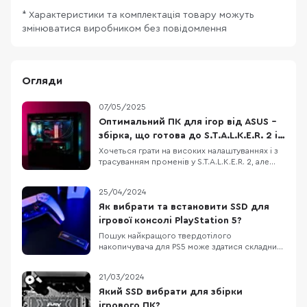
* Характеристики та комплектація товару можуть
змінюватися виробником без повідомлення
Огляди
07/05/2025
Оптимальний ПК для ігор від ASUS –
збірка, що готова до S.T.A.L.K.E.R. 2 і
не тільки
Хочеться грати на високих налаштуваннях і з
трасуванням променів у S.T.A.L.K.E.R. 2, але
старе залізо вже не тягне? Ми підібрали
відносно недорогу конфігурацію ігрового ПК,
25/04/2024
який дозволить не лише пограти з
комфортом, але й стрімити ігри на популярні
Як вибрати та встановити SSD для
платформи. Корпус ASUS A23 Plus, блок
ігрової консолі PlayStation 5?
живлення
Пошук найкращого твердотілого
накопичувача для PS5 може здатися складним
завданням через широкий вибір: на ринку є
безліч твердотілих накопичувачів для PS5, які
21/03/2024
забезпечать просте і безпроблемне
збільшення місткості для вашої ігрової
Який SSD вибрати для збірки
бібліотеки. Проте не варто брати
ігрового ПК?