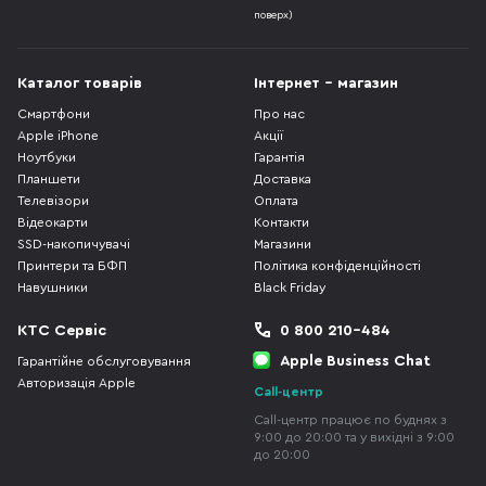
поверх)
Каталог товарів
Інтернет - магазин
Смартфони
Про нас
Apple iPhone
Акції
Ноутбуки
Гарантія
Планшети
Доставка
Телевізори
Оплата
Відеокарти
Контакти
SSD-накопичувачі
Магазини
Принтери та БФП
Політика конфіденційності
Навушники
Black Friday
КТС Сервіс
0 800 210-484
Apple Business Chat
Гарантійне обслуговування
Авторизація Apple
Call-центр
Call-центр працює по буднях з
9:00 до 20:00 та у вихідні з 9:00
до 20:00