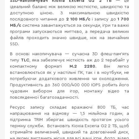
SSD-накопичувач Kioxia Exceria G2 2 ТБ
— це
ідеальний баланс між великою місткістю, швидкістю та
доступною ціною. З максимальною швидкістю
послідовного читання до
2 100 МБ/с
і запису до
1 700
МБ/с
система завантажується за секунди, ігри та важкі
програми запускаються миттєво, а передача великих
файлів проходить значно швидше, ніж на звичайних
SSD.
В основі накопичувача — сучасна 3D флеш-пам’ять
типу
TLC
, яка забезпечує місткість аж до 2 терабайт у
компактному форматі
M.2 2280
. Він легко
встановлюється як у настільні ПК, так і в ноутбуки, не
потребуючи додаткового живлення чи охолодження.
Продуктивність до 360 000/400 000 IOPS робить його
чудовим вибором для ігор, монтажу відео та
повсякденної багатозадачності.
Ресурс запису складає вражаючі 800 ТБ, час
напрацювання на відмову — 1,5 мільйона годин, а
підтримка TRIM зберігає швидкість протягом усього
терміну служби. Встановіть Kioxia Exceria G2 2 ТБ, щоб
отримайте величезний, швидкий та довговічний диск,
на якому вистачить місця для всі ваші ігри, фото, відео