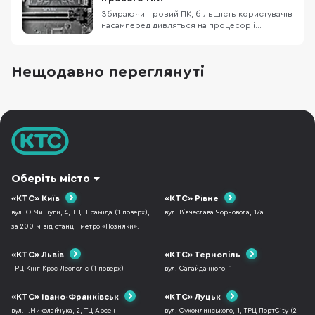
найдешевший SSD в надії, що для P
Збираючи ігровий ПК, більшість користувачів
насамперед дивляться на процесор і
відеокарту. Це логічно: саме вони «тягнуть»
кадри в Counter-Strike 2, Fortnite чи Alan Wake
2. Але щоб ваші 120 FPS не перетворилися на
Нещодавно переглянуті
слайд-шоу через 5 секунд, потрібен ще й
швидкий твердотільний накопичувач.
Сьогодні
Оберіть місто
«КТС» Київ
«КТС» Рівне
вул. О.Мишуги, 4, ТЦ Піраміда (1 поверх),
вул. В`ячеслава Чорновола, 17а
за 200 м від станції метро «Позняки».
«КТС» Львів
«КТС» Тернопіль
ТРЦ Кінг Крос Леополіс (1 поверх)
вул. Сагайдачного, 1
«КТС» Івано-Франківськ
«КТС» Луцьк
вул. І.Миколайчука, 2, ТЦ Арсен
вул. Сухомлинського, 1, ТРЦ ПортCity (2