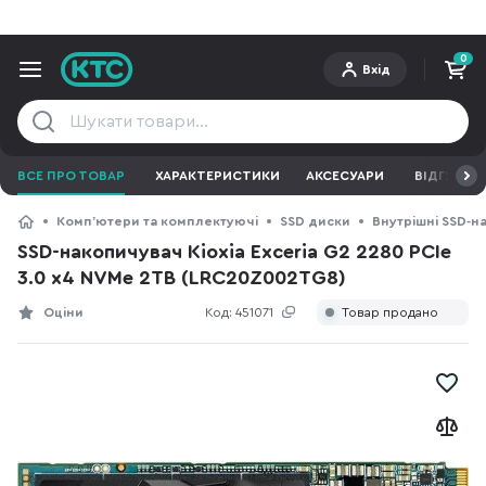
0
Вхід
ВСЕ ПРО ТОВАР
ХАРАКТЕРИСТИКИ
АКСЕСУАРИ
ВІДГУКИ
Компʼютери та комплектуючі
SSD диски
Внутрішні SSD-н
SSD-накопичувач Kioxia Exceria G2 2280 PCIe
3.0 x4 NVMe 2TB (LRC20Z002TG8)
Оціни
Код:
451071
Товар продано