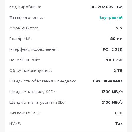
Код виробника:
LRC20Z002TG8
Тип підключення:
Внутрішній
Форм-фактор:
M.2
Розмір M.2:
80 мм
Інтерфейс підключення:
PCI-E SSD
Покоління PCIe:
PCI-E 3.0
Об'єм накопичувача:
2 ТБ
Швидкість обертання шпинделю:
Без шпинделя
Швидкість запису SSD:
1700 МБ/с
Швидкість зчитування SSD:
2100 МБ/с
Тип пам'яті SSD:
TLC
NVME:
Так