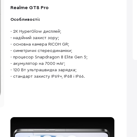
Realme GT8 Pro
Особливості:
- 2K HyperGlow дисплей;
- надійний захист зору;
- основна камера RICOH GR;
- симетричні стереодинаміки;
- процесор Snapdragon 8 Elite Gen 5;
- акумулятор на 7000 мАг;
- 120 Вт ультрашвидка зарядка;
- стандарт захисту IP69+, IP68 і IP66.