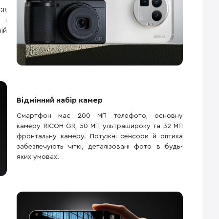
GR
 і
ій
Відмінний набір камер
Смартфон має 200 МП телефото, основну
камеру RICOH GR, 50 МП ультрашироку та 32 МП
фронтальну камеру. Потужні сенсори й оптика
забезпечують чіткі, деталізовані фото в будь-
яких умовах.