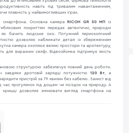
тків до інтенсивних ігрових сесій. Фірмова технологія
родуктивність навіть під тривалим навантаженням,
чи плавність у найвимогливіших іграх.
о смартфона. Основна камера
RICOH GR 50 МП
із
бліковим покриттям передає автентичні, природні
як бачить людське око. Потужний перископічний
атністю дозволяє наближати деталі із збереженням
окутна камера охоплює великі простори та архітектуру,
ть для виразних селфі. Відеозйомка підтримує якість
ановою структурою забезпечує повний день роботи.
н завдяки дротовій зарядці потужністю
120 Вт
, а
арядити пристрій за 79 хвилин без кабелю. Захист від
д час прогулянок під дощем чи поїздок на природу. А
ій кришці дозволяє змінювати вигляд смартфона на