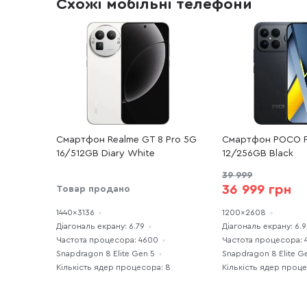
Схожі мобільні телефони
Смартфон Realme GT 8 Pro 5G
Смартфон POCO F8
16/512GB Diary White
12/256GB Black
39 999
36 999 грн
Товар продано
1440x3136
1200x2608
Діагональ екрану: 6.79
Діагональ екрану: 6.9
Частота процесора: 4600
Частота процесора: 
Snapdragon 8 Elite Gen 5
Snapdragon 8 Elite G
Кількість ядер процесора: 8
Кількість ядер проц