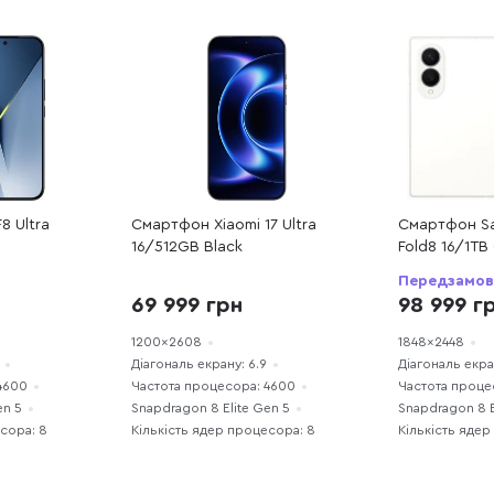
 Ultra
Смартфон Xiaomi 17 Ultra
Смартфон S
16/512GB Black
Fold8 16/1TB
F971BZWNSE
Передзамов
98 999 г
69 999 грн
1200x2608
1848x2448
Діагональ екрану: 6.9
Діагональ екран
4600
Частота процесора: 4600
Частота проце
en 5
Snapdragon 8 Elite Gen 5
Snapdragon 8 E
есора: 8
Кількість ядер процесора: 8
Кількість ядер