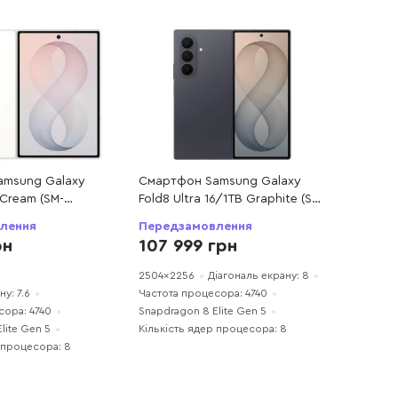
amsung Galaxy
Смартфон Samsung Galaxy
 Cream (SM-
Fold8 Ultra 16/1TB Graphite (SM-
K)
F976BZKNSEK)
лення
Передзамовлення
рн
107 999 грн
2504x2256
Діагональ екрану: 8
у: 7.6
Частота процесора: 4740
сора: 4740
Snapdragon 8 Elite Gen 5
lite Gen 5
Кількість ядер процесора: 8
 процесора: 8