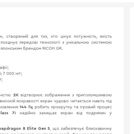
 створений для тих, хто цінує потужність, якість
 поєднує передові технології з унікальною системою
м японським брендом RICOH GR.
афії;
 7 000 ніт;
т;
тністю
2K
відтворює зображення з приголомшливою
високій яскравості екран чудово читається навіть під
оновлення
144 Гц
робить прокрутку та ігровий процес
Glass 7i
надійно захищає екран від подряпин у
napdragon 8 Elite Gen 5
, що забезпечує блискавичну