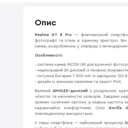
Опис
Realme GT 8 Pro
— флагманський смартфон,
фотографії та стиль в єдиному пристрої. Він
камер, розробленою у співпраці з легендарни
Особливості:
- система камер RICOH GR для вуличної фотогр
- надяскравий 2K-дисплей із піковою яскравістю
- потужна батарея 7 000 мАг із зарядкою 120 В
- дизайн із змінними панелями та захист IP69.
Великий
AMOLED-дисплей
з роздільною зда
чіткістю та насиченістю кольорів. Завдяки над
прямим сонячним світлом, а плавна частота 
надзвичайно комфортними. Скло
Gorilla 
повсякденному використанні.
У серці смартфона — найновіший процесор
S