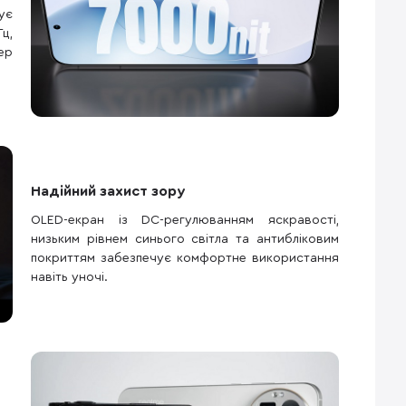
ує
ц,
ер
Надійний захист зору
OLED-екран із DC-регулюванням яскравості,
низьким рівнем синього світла та антибліковим
покриттям забезпечує комфортне використання
навіть уночі.