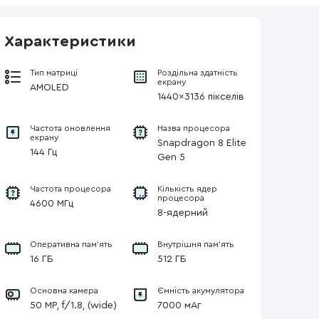
Характеристики
Тип матриці
Роздільна здатність
екрану
AMOLED
1440x3136 пікселів
Частота оновлення
Назва процесора
екрану
Snapdragon 8 Elite
144 Гц
Gen 5
Частота процесора
Кількість ядер
процесора
4600 МГц
8-ядерний
Оперативна пам'ять
Внутрішня пам'ять
16 ГБ
512 ГБ
Основна камера
Ємність акумулятора
50 MP, f/1.8, (wide)
7000 мАг