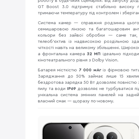
роботу в будь-яких сценаріях: від запуску дода
GT Boost 3.0 підтримує стабільно високу п
тримаючи температуру під контролем і зберігаю
Система камер — справжня родзинка цьог
семишаровою лінзою та багатошаровим анти
кольори без зайвої обробки — саме так, 
телеоб'єктив із надвисокою роздільною зд
чіткості навіть на великому збільшенні. Широк
а фронтальна камера
32 МП
ідеально підходи
кінотеатрального рівня з Dolby Vision.
Батарея місткістю
7 000 мАг
із фірмовою тит
Заряджання до 50% займає лише 15 хвили
бездротова зарядка 50 Вт дозволяє повністю з
пилу та води
IP69
дозволяє не турбуватися пі
унікальна система змінних панелей на задн
власний смак — щоразу по-новому.