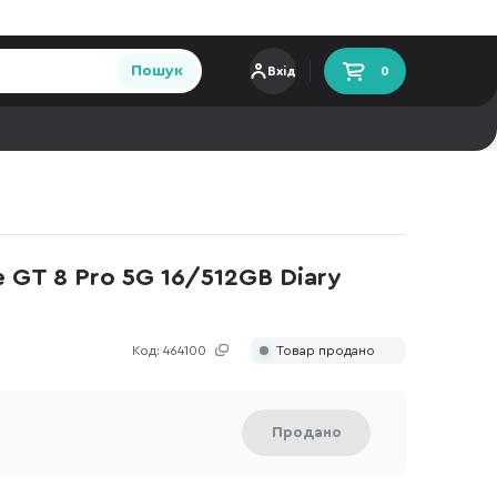
Пошук
Вхід
0
GT 8 Pro 5G 16/512GB Diary
Код:
464100
Товар продано
Продано