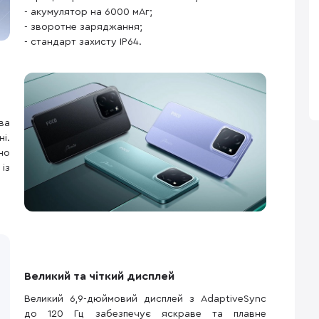
- акумулятор на 6000 мАг;
- зворотне заряджання;
- стандарт захисту IP64.
ва
і.
но
із
Великий та чіткий дисплей
Великий 6,9-дюймовий дисплей з AdaptiveSync
до 120 Гц забезпечує яскраве та плавне