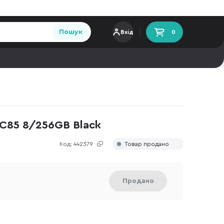
Пошук
Вхід
0
85 8/256GB Black
Код:
442379
Товар продано
Продано