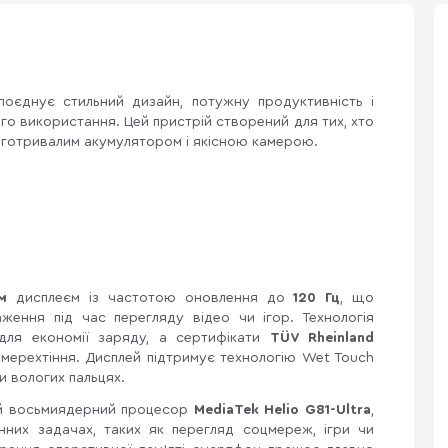
єднує стильний дизайн, потужну продуктивність і
о використання. Цей пристрій створений для тих, хто
овготривалим акумулятором і якісною камерою.
м
дисплеєм із частотою оновлення до
120 Гц
, що
ження під час перегляду відео чи ігор. Технологія
для економії заряду, а сертифікати
TÜV Rheinland
 мерехтіння. Дисплей підтримує технологію Wet Touch
ри вологих пальцях.
ий восьмиядерний процесор
MediaTek Helio G81-Ultra
,
них задачах, таких як перегляд соцмереж, ігри чи