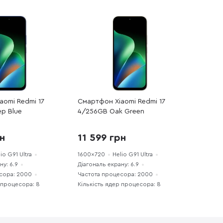
aomi Redmi 17
Смартфон Xiaomi Redmi 17
p Blue
4/256GB Oak Green
рн
11 599 грн
io G91 Ultra
1600x720
Helio G91 Ultra
ну: 6.9
Діагональ екрану: 6.9
сора: 2000
Частота процесора: 2000
 процесора: 8
Кількість ядер процесора: 8