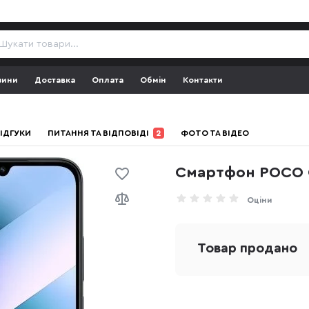
зини
Доставка
Оплата
Обмін
Контакти
ІДГУКИ
ПИТАННЯ ТА ВІДПОВІДІ
2
ФОТО ТА ВІДЕО
Смартфон POCO C
Оціни
Товар продано