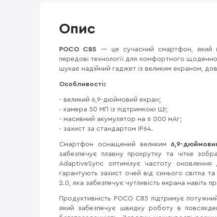
Опис
POCO C85
— це сучасний смартфон, який по
передові технології для комфортного щоденног
шукає надійний гаджет із великим екраном, д
Особливості:
- великий 6,9-дюймовий екран;
- камера 50 МП із підтримкою ШІ;
- масивний акумулятор на 6 000 мАг;
- захист за стандартом IP64.
Смартфон оснащений великим
6,9-дюймови
забезпечує плавну прокрутку та чітке зобра
AdaptiveSync оптимізує частоту оновлення 
гарантують захист очей від синього світла та
2.0, яка забезпечує чутливість екрана навіть п
Продуктивність POCO C85 підтримує потужн
який забезпечує швидку роботу в повсякден