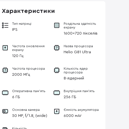
Характеристики
Тип матриці
Роздільна здатність
екрану
IPS
1600x720 пікселів
Частота оновлення
Назва процесора
екрану
Helio G81 Ultra
120 Гц
Частота процесора
Кількість ядер
процесора
2000 МГц
8-ядерний
Оперативна пам'ять
Внутрішня пам'ять
6 ГБ
256 ГБ
Основна камера
Ємність акумулятора
50 MP, f/1.8, (wide)
6000 мАг
Кількість