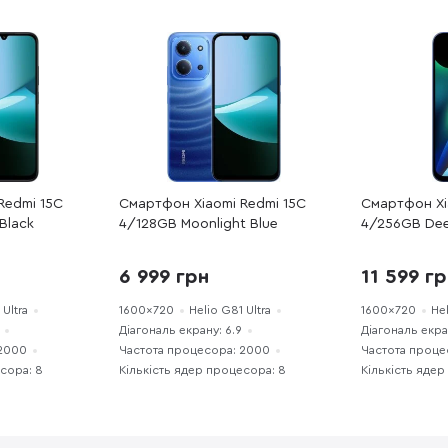
Redmi 15C
Смартфон Xiaomi Redmi 15C
Смартфон Xi
Black
4/128GB Moonlight Blue
4/256GB Dee
6 999 грн
11 599 г
 Ultra
1600x720
Helio G81 Ultra
1600x720
Hel
Діагональ екрану: 6.9
Діагональ екра
 2000
Частота процесора: 2000
Частота проце
есора: 8
Кількість ядер процесора: 8
Кількість ядер