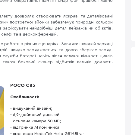
ирення оперативної пам’яті смартфон працює плавно
електу дозволяє створювати яскраві та деталізовані
Режим портретної зйомки забезпечує природні кольори
є зафіксувати найдрібніші деталі пейзажів чи об’єктів.
 селфі та відеоконференцій.
с роботи в різних сценаріях. Завдяки швидкій зарядці
трій швидко заряджається та довго зберігає заряд.
 служби батареї навіть після великої кількості циклів
а також боковий сканер відбитків пальців додають
POCO C85
Особливості:
- вишуканий дизайн;
- 6,9-дюймовий дисплей;
- основна камера 50 МП;
- підтримка AI помічника;
- процесор MediaTek Helio G81-Ultra;