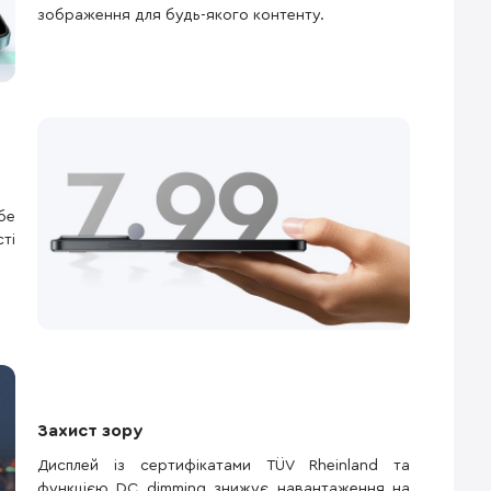
зображення для будь-якого контенту.
бе
ті
Захист зору
Дисплей із сертифікатами TÜV Rheinland та
функцією DC dimming знижує навантаження на