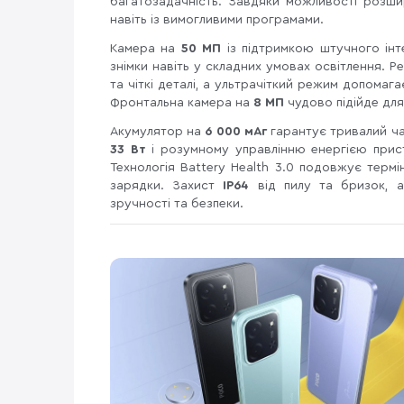
багатозадачність. Завдяки можливості розш
навіть із вимогливими програмами.
Камера на
50 МП
із підтримкою штучного інт
знімки навіть у складних умовах освітлення. 
та чіткі деталі, а ультрачіткий режим допомага
Фронтальна камера на
8 МП
чудово підійде для
Акумулятор на
6 000 мАг
гарантує тривалий ча
33 Вт
і розумному управлінню енергією прис
Технологія Battery Health 3.0 подовжує термін
зарядки. Захист
IP64
від пилу та бризок, 
зручності та безпеки.