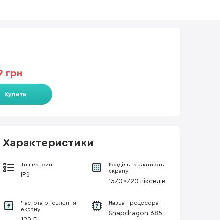
9 грн
Купити
Характеристики
Тип матриці
Роздільна здатність
екрану
IPS
1570x720 пікселів
Частота оновлення
Назва процесора
екрану
Snapdragon 685
120 Гц