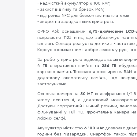
- надмісткий акумулятор 6 100 мАг;
- захист від пилу та бризок IP64;
- підтримка NFC для безконтактних платежів;
- зворотна зарядка інших пристроїв.
OPPO A6k оснащений
6,75-дюймовим LCD
-
яскравістю 1125 нітів, що забезпечує надчі
світлом. Сенсор реагує на дотики з частотою 
Корпус є компактним і добре лежить у руці, щ
За роботу пристрою відповідає восьмиядерн
4 ГБ
оперативної пам'яті та
256 ГБ
вбудован
карткою пам'яті. Технологія розширення RAM 
додаткову оперативну пам'ять, що покращу
застосунками.
Основна камера на
50 МП
із діафрагмою f/1.8
якому освітленні, а додатковий монохромн
Доступні портретний і нічний режими, панора
фільмуванні у Full HD. Фронтальна камера н
якісних селфі.
Акумулятор місткістю
6 100 мАг
дозволяє дивит
години без підзарядки. Смартфон також під