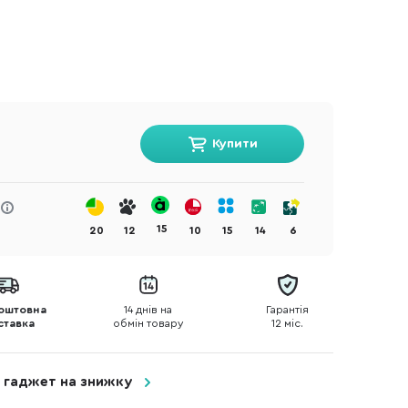
Купити
15
20
12
10
15
14
6
оштовна
14 днів на
Гарантія
ставка
обмін товару
12 міс.
 гаджет на знижку