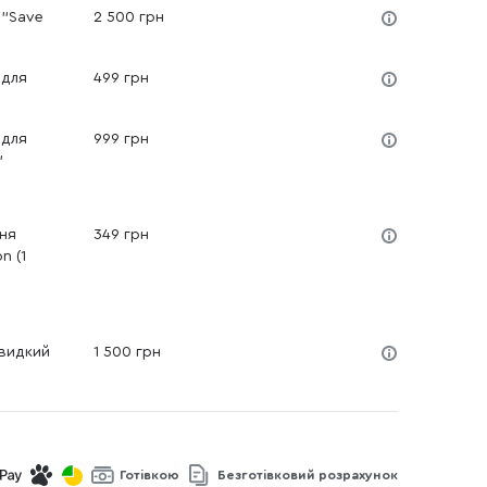
 "Save
2 500 грн
 для
499 грн
 для
999 грн
"
ня
349 грн
n (1
Швидкий
1 500 грн
Готівкою
Безготівковий розрахунок