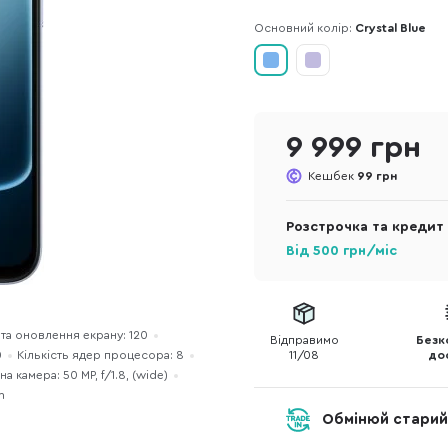
Основний колір:
Crystal Blue
9 999 грн
Кешбек
99 грн
Розстрочка та кредит
Від
500
грн/міс
та оновлення екрану: 120
Відправимо
Безк
0
Кількість ядер процесора: 8
11/08
до
а камера: 50 MP, f/1.8, (wide)
m
Обмінюй старий