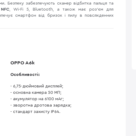
ми. Безпеку забезпечують сканер відбитка пальця та
є
NFC
, Wi-Fi 5, Bluetooth, а також має роз'єм для
зпечує смартфон від бризок і пилу в повсякденних
OPPO A6k
Особливості:
- 6,75-дюймовий дисплей;
- основна камера 50 МП;
- акумулятор на 6100 мАг;
- зворотна дротова зарядка;
- стандарт захисту IP64.