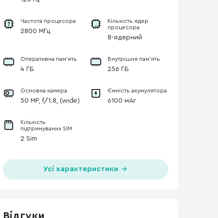
Частота процесора
Кількість ядер
процесора
2800 МГц
8-ядерний
Оперативна пам'ять
Внутрішня пам'ять
4 ГБ
256 ГБ
Основна камера
Ємність акумулятора
50 MP, f/1.8, (wide)
6100 мАг
Кількість
підтримуваних SIM
2 Sim
Усі характеристики
Відгуки