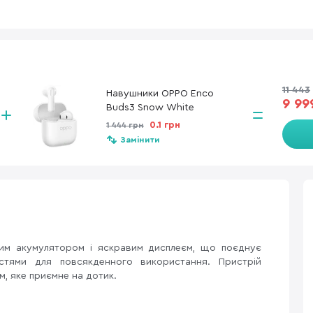
11 443
Навушники OPPO Enco
9 99
Buds3 Snow White
0.1 грн
1 444 грн
Замінити
им акумулятором і яскравим дисплеєм, що поєднує
тями для повсякденного використання. Пристрій
м, яке приємне на дотик.