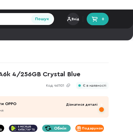
Пошук
Вхід
0
6k 4/256GB Crystal Blue
Код:
461101
Є в наявності
ти OPPO
Дізнатися деталі
ня
Подарунок