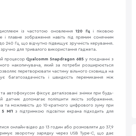
дисплеєм із частотою оновлення
120 Гц
і піковою
тке і плавне зображення навіть під прямим сонячним
до 240 Гц, що відчутно підвищує зручність керування.
о зручно для тривалого використання ґаджета.
ий процесор
Qualcomm Snapdragon 685
у поєднанні з
ого накопичувача, який за потреби розширюється
дозволяє перетворювати частину вільного сховища на
є багатозадачність і швидкість перемикання між
 та автофокусом фіксує деталізовані знімки при будь-
ий датчик допомагає поліпшити якість зображення.
ма та можливість до 10-кратного цифрового зуму при
а
5 МП
з підтримкою підсвітки екрана підходить для
ися онлайн-відео до 13 годин або розмовляти до 37,9
тримує зворотну зарядку через USB Type-C, що дає