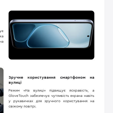
ує
ка
на
Зручне користування смартфоном на
вулиці
Режим «На вулиці» підвищує яскравість, а
GloveTouch забезпечує чутливість екрана навіть
у рукавичках для зручного користування на
свіжому повітрі.