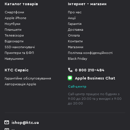
Каталог товарів
Інтернет - магазин
Смартфони
Про нас
Apple iPhone
Акції
Ноутбуки
Гарантія
Планшети
Доставка
Телевізори
Оплата
Відеокарти
Контакти
SSD-накопичувачі
Магазини
Принтери та БФП
Політика конфіденційності
Навушники
Black Friday
КТС Сервіс
0 800 210-484
Apple Business Chat
Гарантійне обслуговування
Авторизація Apple
Call-центр
Call-центр працює по буднях з
9:00 до 20:00 та у вихідні з 9:00
до 20:00
ishop@ktc.ua