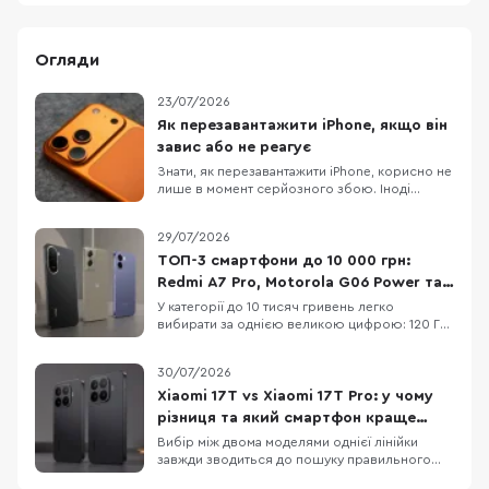
Огляди
23/07/2026
Як перезавантажити iPhone, якщо він
завис або не реагує
Знати, як перезавантажити iPhone, корисно не
лише в момент серйозного збою. Іноді
достатньо звичайного вимкнення та
повторного ввімкнення, щоб прибрати дрібні
29/07/2026
підвисання, зупинити застосунок, який
некоректно працює або повернути системі
ТОП-3 смартфони до 10 000 грн:
нормальну роботу. Apple прямо рекомендує
Redmi A7 Pro, Motorola G06 Power та
починати саме з такого
OPPO A6x
У категорії до 10 тисяч гривень легко
вибирати за однією великою цифрою: 120 Гц,
50 МП, 7000 мАг або «розширені» 12 ГБ RAM.
Але жодна з них не описує смартфон
30/07/2026
повністю. Великий акумулятор додає ваги, 120
Гц не роблять HD+ екран чітким, а віртуальна
Xiaomi 17T vs Xiaomi 17T Pro: у чому
RAM не замінює фізичну. Порівняємо три
різниця та який смартфон краще
доступні мод
обрати
Вибір між двома моделями однієї лінійки
завжди зводиться до пошуку правильного
балансу між практичною функціональністю та