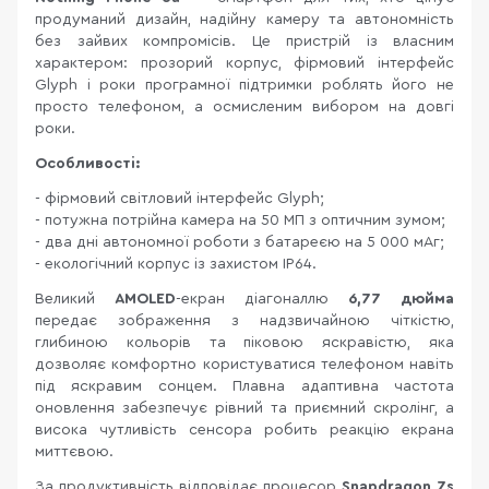
продуманий дизайн, надійну камеру та автономність
без зайвих компромісів. Це пристрій із власним
характером: прозорий корпус, фірмовий інтерфейс
Glyph і роки програмної підтримки роблять його не
просто телефоном, а осмисленим вибором на довгі
роки.
Особливості:
- фірмовий світловий інтерфейс Glyph;
- потужна потрійна камера на 50 МП з оптичним зумом;
- два дні автономної роботи з батареєю на 5 000 мАг;
- екологічний корпус із захистом IP64.
Великий
AMOLED
-екран діагоналлю
6,77 дюйма
передає зображення з надзвичайною чіткістю,
глибиною кольорів та піковою яскравістю, яка
дозволяє комфортно користуватися телефоном навіть
під яскравим сонцем. Плавна адаптивна частота
оновлення забезпечує рівний та приємний скролінг, а
висока чутливість сенсора робить реакцію екрана
миттєвою.
За продуктивність відповідає процесор
Snapdragon 7s