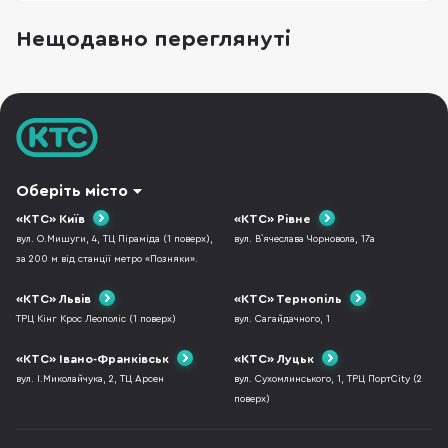
бюджетом. Детальне порівняння Xiaomi 17T і
Xiaomi 17T Pro демонструє два зовсім різні
Нещодавно переглянуті
підходи до ергономіки та пікових
можливостей, хоча візуально ці пристрої
поділяють спільну ф
Оберіть місто
«КТС» Київ
«КТС» Рівне
вул. О.Мишуги, 4, ТЦ Піраміда (1 поверх),
вул. В`ячеслава Чорновола, 17а
за 200 м від станції метро «Позняки».
«КТС» Львів
«КТС» Тернопіль
ТРЦ Кінг Крос Леополіс (1 поверх)
вул. Сагайдачного, 1
«КТС» Івано-Франківськ
«КТС» Луцьк
вул. І.Миколайчука, 2, ТЦ Арсен
вул. Сухомлинського, 1, ТРЦ ПортCity (2
поверх)