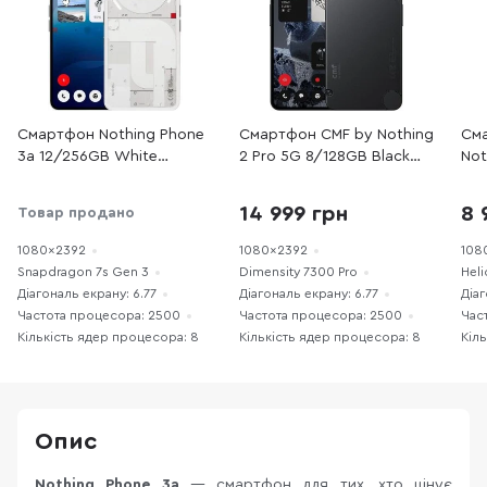
Смартфон Nothing Phone
Смартфон CMF by Nothing
Сма
3a 12/256GB White
2 Pro 5G 8/128GB Black
Not
(920021W)
(961002K)
Blu
14 999 грн
8 
Товар продано
1080x2392
1080x2392
108
Snapdragon 7s Gen 3
Dimensity 7300 Pro
Heli
Діагональ екрану: 6.77
Діагональ екрану: 6.77
Діаг
Частота процесора: 2500
Частота процесора: 2500
Час
Кількість ядер процесора: 8
Кількість ядер процесора: 8
Кіл
Опис
Nothing Phone 3a
— смартфон для тих, хто цінує