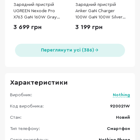
Зарядний пристрій
Зарядний пристрій
UGREEN Nexode Pro
Anker GaN Charger
X763 GaN 160W Gray
100W GaN 100W Silver
(25877)
with Type-C/Type-C
3 699 грн
3 199 грн
(B121BG41)
Переглянути усі (386)
Характеристики
Виробник:
Nothing
Код виробника:
920021W
Стан:
Новий
Тип телефону:
Смартфон