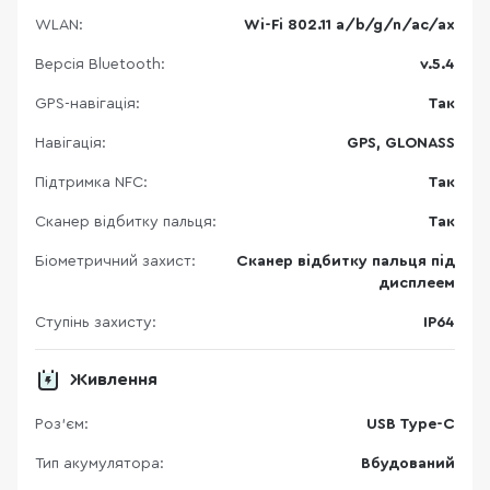
WLAN:
Wi-Fi 802.11 a/b/g/n/ac/ax
Версія Bluetooth:
v.5.4
GPS-навігація:
Так
Навігація:
GPS, GLONASS
Підтримка NFC:
Так
Сканер відбитку пальця:
Так
Біометричний захист:
Сканер відбитку пальця під
дисплеем
Ступінь захисту:
IP64
Живлення
Роз'єм:
USB Type-C
Тип акумулятора:
Вбудований