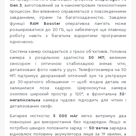
Gen 3
, виготовлений за 4-нанометровим технологічним
процесом. Він впевнено справляється з повсякденними
завданнями, іграми та багатозадачністю. Завдяки
функції
RAM Booster
оперативна пам'ять може
розширюватися до 20 ГБ, що забезпечує ще плавнішу
роботу навіть з багатьма відкритими програмами
одночасно.
Система камер складається з трьох об'єктивів. Головна
камера з роздільною здатністю
50 МП
, великим
сенсором і оптичною стабілізацією знімає чіткі,
деталізовані фото навіть у русі. Телефотокамера на 50
МП підтримує дворазовий оптичний зум та ультразум
до 30-кратного збільшення — щоб жодна деталь не
залишилася поза кадром. Ширококутна камера
охоплює широкий простір у 120°, а фронтальна
32-
мегапіксельна
камера чудово підходить для чітких і
деталізованих селфі.
Батарея місткістю
5 000 мАг
легко витримує два
повноцінні дні використання без підзарядки. Якщо ж
потрібно швидко поповнити заряд —
50-ватна
зарядка
відновлює половину акумулятора лише за 19 хвилин, а