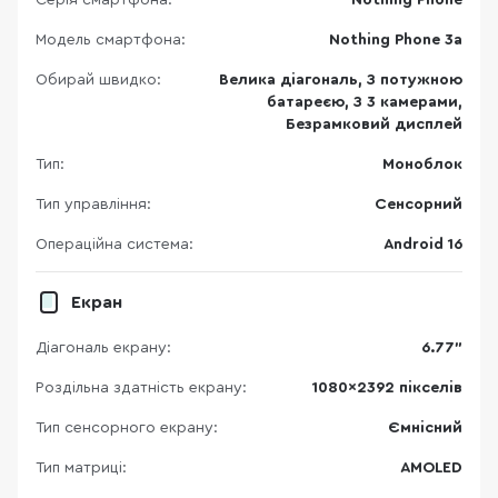
Серія смартфона:
Nothing Phone
Модель смартфона:
Nothing Phone 3a
Обирай швидко:
Велика діагональ, З потужною
батареєю, З 3 камерами,
Безрамковий дисплей
Тип:
Моноблок
Тип управління:
Сенсорний
Операційна система:
Android 16
Екран
Діагональ екрану:
6.77"
Роздільна здатність екрану:
1080x2392 пікселів
Тип сенсорного екрану:
Ємнісний
Тип матриці:
AMOLED