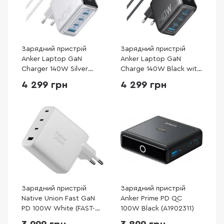
Зарядний пристрій
Зарядний пристрій
Anker Laptop GaN
Anker Laptop GaN
Charger 140W Silver
Charge 140W Black with
(B2697G41)
Type-C / Type-C
4 299 грн
4 299 грн
(B2697GZ1)
Зарядний пристрій
Зарядний пристрій
Native Union Fast GaN
Anker Prime PD QC
PD 100W White (FAST-
100W Black (A1902311)
PD100-WHT-EU)