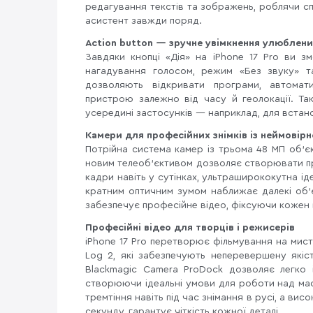
редагування текстів та зображень, роблячи сп
асистент завжди поряд.
Action button — зручне увімкнення улюблени
Завдяки кнопці «Дія» на iPhone 17 Pro ви зм
нагадування голосом, режим «Без звуку» та
дозволяють відкривати програми, автомати
пристрою залежно від часу й геолокації. Т
усередині застосунків — наприклад, для встан
Камери для професійних знімків із неймовір
Потрійна система камер із трьома 48 МП об’
новим телеоб’єктивом дозволяє створювати пр
кадри навіть у сутінках, ультраширококутна іде
кратним оптичним зумом наближає далекі об’
забезпечує професійне відео, фіксуючи кожен 
Професійні відео для творців і режисерів
iPhone 17 Pro перетворює фільмування на мист
Log 2, які забезпечують неперевершену якіст
Blackmagic Camera ProDock дозволяє легко 
створюючи ідеальні умови для роботи над ма
тремтіння навіть під час знімання в русі, а вис
секунду, гарантує чіткість кожної деталі.