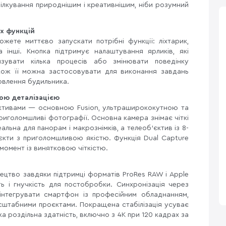
ілкування природнішим і креативнішим, ніби розумний
х функцій
ожете миттєво запускати потрібні функції: ліхтарик,
 інші. Кнопка підтримує налаштування ярликів, які
зувати кілька процесів або змінювати поведінку
акож її можна застосовувати для виконання завдань
овлення будильника.
ною деталізацією
єктивами — основною Fusion, ультраширококутною та
иголомшливі фотографії. Основна камера знімає чіткі
альна для панорам і макрознімків, а телеоб’єктив із 8-
єкти з приголомшливою якістю. Функція Dual Capture
момент із винятковою чіткістю.
ецтво завдяки підтримці форматів ProRes RAW і Apple
ь і гнучкість для постобробки. Синхронізація через
інтегрувати смартфон із професійним обладнанням,
сштабними проєктами. Покращена стабілізація усуває
ока роздільна здатність, включно з 4K при 120 кадрах за