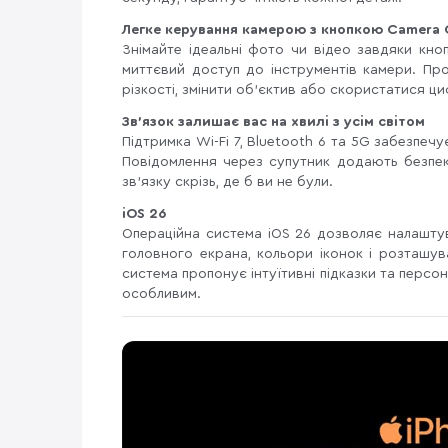
Легке керування камерою з кнопкою Camera 
Знімайте ідеальні фото чи відео завдяки кноп
миттєвий доступ до інструментів камери. Про
різкості, змінити об’єктив або скористатися 
Зв'язок залишає вас на хвилі з усім світом
Підтримка Wi-Fi 7, Bluetooth 6 та 5G забезпечу
Повідомлення через супутник додають безпек
зв'язку скрізь, де б ви не були.
iOS 26
Операційна система iOS 26 дозволяє налаштув
головного екрана, кольори іконок і розташуван
система пропонує інтуїтивні підказки та персо
особливим.