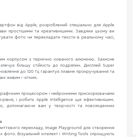
ртфон від Apple, розроблений спеціально для Apple
прави простішими та креативнішими. Завдяки цьому ви
увати фото чи перекладати тексти в реальному часі,
льним корпусом з термічно кованого алюмінію. Захисне
езпечує більшу стійкість до подряпин. Дисплей Super
новлення до 120 Гц гарантує плавне прокручування та
ні живим і чітким.
 графічним процесором і нейронними прискорювачами
-рівня, і робить Apple Intelligence ще ефективнішим.
о, допомагаючи вам у творчості та повсякденних
ю
я миттєвого перекладу, Image Playground для створення
х фото. Візуальний інтелект і Writing Tools спрощують