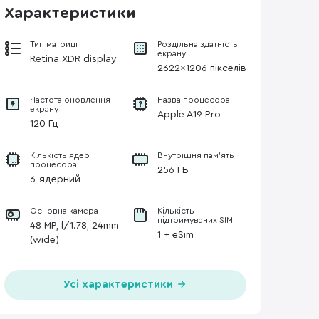
Характеристики
Тип матриці
Роздільна здатність
екрану
Retina XDR display
2622x1206 пікселів
Частота оновлення
Назва процесора
екрану
Apple A19 Pro
120 Гц
Кількість ядер
Внутрішня пам'ять
процесора
256 ГБ
6-ядерний
Основна камера
Кількість
підтримуваних SIM
48 MP, f/1.78, 24mm
1 + eSim
(wide)
Усі характеристики