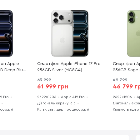
он Apple
Смартфон Apple iPhone 17 Pro
Смартфон Ap
GB Deep Blue
256GB Silver (MG8G4)
256GB Sage 
 практично
63 999
49 799
61 999 грн
46 799 г
9 Pro
2622x1206
Apple A19 Pro
2622x1206
A
Діагональ екрану: 6.3
Діагональ екра
сора: 6
Кількість ядер процесора: 6
Кількість ядер