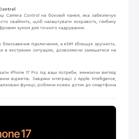
Control
ці Camera Control на боковій панелі, яка забезпечує
сто свайпніть, щоб налаштувати яскравість, глибину
цифровим зумом для точного кадрування.
є блискавичне підключення, а eSIM збільшує зручність.
и в екстрених ситуаціях, дозволяючи залишатися на
ати iPhone 17 Pro під ваші потреби, змінюючи вигляд
ня віджетів. Завдяки інтеграції з Apple Intelligence,
налізовані функції, роблячи кожен дотик до смартфона