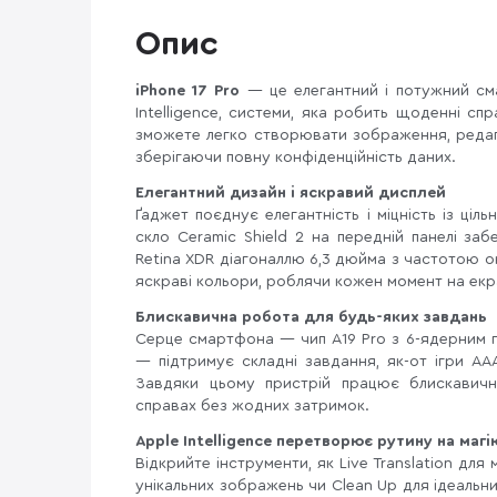
Опис
iPhone 17 Pro
— це елегантний і потужний сма
Intelligence, системи, яка робить щоденні с
зможете легко створювати зображення, редаг
зберігаючи повну конфіденційність даних.
Елегантний дизайн і яскравий дисплей
Ґаджет поєднує елегантність і міцність із ці
скло Ceramic Shield 2 на передній панелі заб
Retina XDR діагоналлю 6,3 дюйма з частотою о
яскраві кольори, роблячи кожен момент на екра
Блискавична робота для будь-яких завдань
Серце смартфона — чип A19 Pro з 6-ядерним
— підтримує складні завдання, як-от ігри AAA
Завдяки цьому пристрій працює блискавичн
справах без жодних затримок.
Apple Intelligence перетворює рутину на магі
Відкрийте інструменти, як Live Translation дл
унікальних зображень чи Clean Up для ідеальни