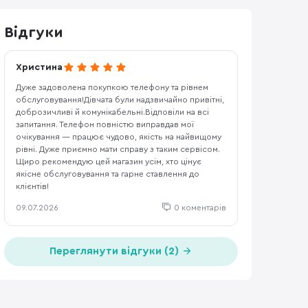
Відгуки
Христина
Дуже задоволена покупкою телефону та рівнем
обслуговування!Дівчата були надзвичайно привітні,
доброзичливі й комунікабельні.Відповіли на всі
запитання. Телефон повністю виправдав мої
очікування — працює чудово, якість на найвищому
рівні. Дуже приємно мати справу з таким сервісом.
Щиро рекомендую цей магазин усім, хто цінує
якісне обслуговування та гарне ставлення до
клієнтів!
09.07.2026
0 коментарів
Переглянути відгуки (2)