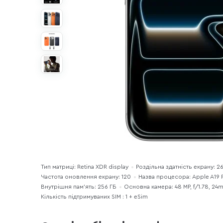
Тип матриці: Retina XDR display
Роздільна здатність екрану: 2
Частота оновлення екрану: 120
Назва процесора: Apple A19 
Внутрішня пам'ять: 256 ГБ
Основна камера: 48 MP, f/1.78, 24
Кількість підтримуваних SIM : 1 + eSim