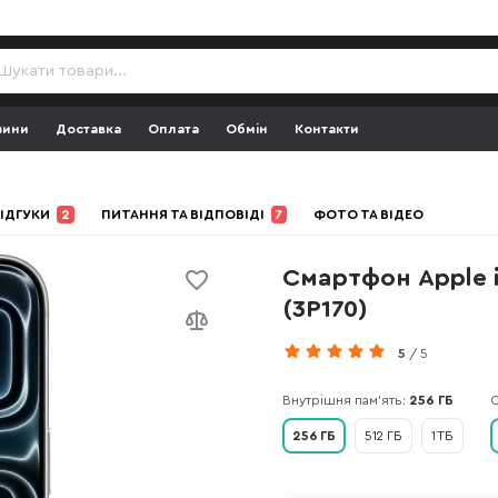
зини
Доставка
Оплата
Обмін
Контакти
ІДГУКИ
2
ПИТАННЯ ТА ВІДПОВІДІ
7
ФОТО ТА ВІДЕО
Смартфон Apple i
(3P170)
5
/ 5
Внутрішня пам'ять:
256 ГБ
О
256 ГБ
512 ГБ
1 ТБ