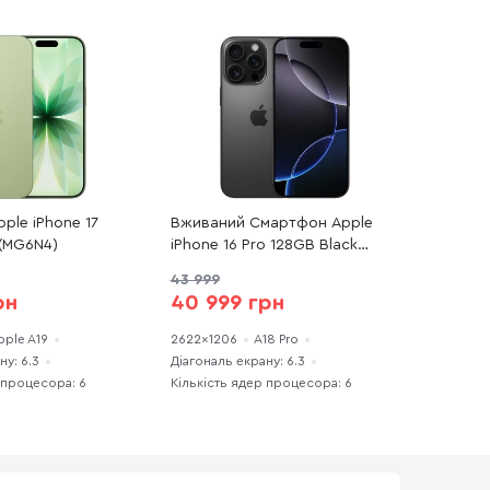
ple iPhone 17
Вживаний Смартфон Apple
(MG6N4)
iPhone 16 Pro 128GB Black
Titanium (16P128BTREFA+)
43 999
чудовий стан
рн
40 999 грн
pple A19
2622x1206
A18 Pro
ну: 6.3
Діагональ екрану: 6.3
 процесора: 6
Кількість ядер процесора: 6