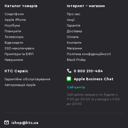
Каталог товарів
Інтернет - магазин
Смартфони
Про нас
Apple iPhone
Акції
Ноутбуки
Гарантія
Планшети
Доставка
Телевізори
Оплата
Відеокарти
Контакти
SSD-накопичувачі
Магазини
Принтери та БФП
Політика конфіденційності
Навушники
Black Friday
КТС Сервіс
0 800 210-484
Apple Business Chat
Гарантійне обслуговування
Авторизація Apple
Call-центр
Call-центр працює по буднях з
9:00 до 20:00 та у вихідні з 9:00
до 20:00
ishop@ktc.ua