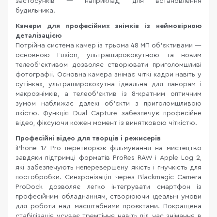
застосунків — наприклад, для встановлення
будильника.
Камери для професійних знімків із неймовірною
деталізацією
Потрійна система камер із трьома 48 МП об’єктивами —
основною Fusion, ультраширококутною та новим
телеоб’єктивом дозволяє створювати приголомшливі
фотографії. Основна камера знімає чіткі кадри навіть у
сутінках, ультраширококутна ідеальна для панорам і
макрознімків, а телеоб’єктив із 8-кратним оптичним
зумом наближає далекі об’єкти з приголомшливою
якістю. Функція Dual Capture забезпечує професійне
відео, фіксуючи кожен момент із винятковою чіткістю.
Професійні відео для творців і режисерів
iPhone 17 Pro перетворює фільмування на мистецтво
завдяки підтримці форматів ProRes RAW і Apple Log 2,
які забезпечують неперевершену якість і гнучкість для
постобробки. Синхронізація через Blackmagic Camera
ProDock дозволяє легко інтегрувати смартфон із
професійним обладнанням, створюючи ідеальні умови
для роботи над масштабними проєктами. Покращена
стабілізація усуває тремтіння навіть під час знімання в