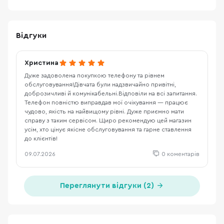
Відгуки
Христина
Дуже задоволена покупкою телефону та рівнем
обслуговування!Дівчата були надзвичайно привітні,
доброзичливі й комунікабельні.Відповіли на всі запитання.
Телефон повністю виправдав мої очікування — працює
чудово, якість на найвищому рівні. Дуже приємно мати
справу з таким сервісом. Щиро рекомендую цей магазин
усім, хто цінує якісне обслуговування та гарне ставлення
до клієнтів!
09.07.2026
0 коментарів
Переглянути відгуки (2)