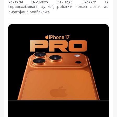
система пропонує інтуїтивні підказки та
персоналізовані функції, роблячи кожен дотик до
смартфона особливим.