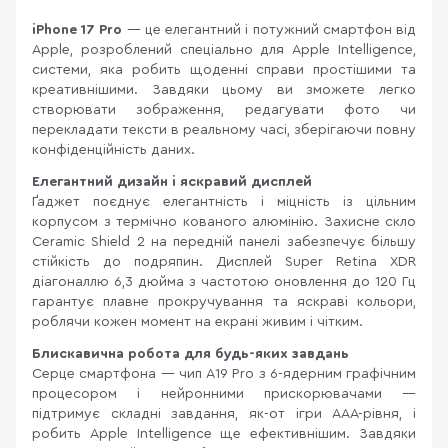
iPhone 17 Pro
— це елегантний і потужний смартфон від
Apple, розроблений спеціально для Apple Intelligence,
системи, яка робить щоденні справи простішими та
креативнішими. Завдяки цьому ви зможете легко
створювати зображення, редагувати фото чи
перекладати тексти в реальному часі, зберігаючи повну
конфіденційність даних.
Елегантний дизайн і яскравий дисплей
Ґаджет поєднує елегантність і міцність із цільним
корпусом з термічно кованого алюмінію. Захисне скло
Ceramic Shield 2 на передній панелі забезпечує більшу
стійкість до подряпин. Дисплей Super Retina XDR
діагоналлю 6,3 дюйма з частотою оновлення до 120 Гц
гарантує плавне прокручування та яскраві кольори,
роблячи кожен момент на екрані живим і чітким.
Блискавична робота для будь-яких завдань
Серце смартфона — чип A19 Pro з 6-ядерним графічним
процесором і нейронними прискорювачами —
підтримує складні завдання, як-от ігри AAA-рівня, і
робить Apple Intelligence ще ефективнішим. Завдяки