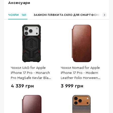
Аксесуари
ЧОХЛИ
161
ЗАХИСНІ ПЛІВКИ ТА СКЛО ДЛЯ СМАРТФОНІВ
ЗА
Чохол UAG for Apple
Чохол Nomad for Apple
iPhone 17 Pro - Monarch
iPhone 17 Pro - Modern
Pro MagSafe Kevlar Black
Leather Folio Horween
(114513113940)
Olde Dublin
4 339 грн
3 999 грн
(NM014094858)