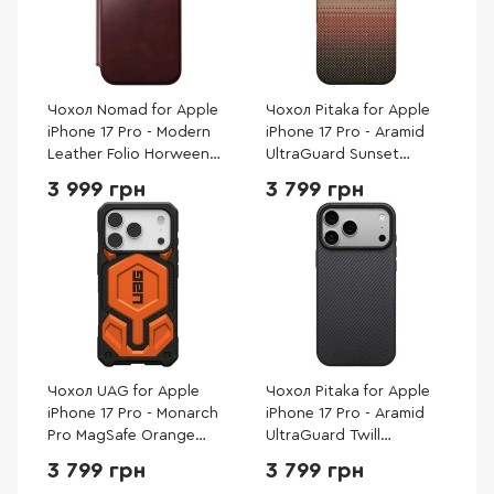
Чохол Nomad for Apple
Чохол Pitaka for Apple
iPhone 17 Pro - Modern
iPhone 17 Pro - Aramid
Leather Folio Horween
UltraGuard Sunset
Burgundy (NM011833858)
(KI1702BP)
3 999 грн
3 799 грн
Чохол UAG for Apple
Чохол Pitaka for Apple
iPhone 17 Pro - Monarch
iPhone 17 Pro - Aramid
Pro MagSafe Orange
UltraGuard Twill
(114513119797)
Black/Grey (KI1701PB)
3 799 грн
3 799 грн