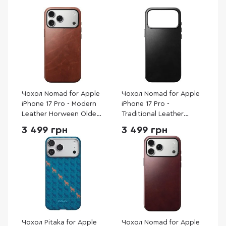
Чохол Nomad for Apple
Чохол Nomad for Apple
iPhone 17 Pro - Modern
iPhone 17 Pro -
Leather Horween Olde
Traditional Leather
Dublin (NM014230858)
Horween Black
3 499 грн
3 499 грн
(NM011963858)
Чохол Pitaka for Apple
Чохол Nomad for Apple