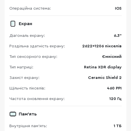
Операційна система:
IOS
Екран
Діагональ екрану:
6.3"
Роздільна здатність екрану:
2622x1206 пікселів
Тип сенсорного екрану:
Ємнісний
Тип матриці:
Retina XDR display
Захист екрану:
Ceramic Shield 2
Щільність пікселів:
460 PPI
Частота оновлення екрану:
120 Гц
Пам'ять
Внутрішня пам'ять:
1 ТБ