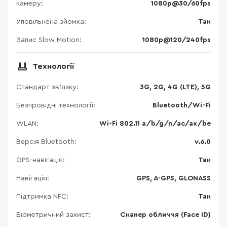
камеру:
1080p@30/60fps
Уповільнена зйомка:
Так
Запис Slow Motion:
1080p@120/240fps
Технології
Стандарт зв'язку:
3G, 2G, 4G (LTE), 5G
Безпровідні технології:
Bluetooth/Wi-Fi
WLAN:
Wi-Fi 802.11 a/b/g/n/ac/ax/be
Версія Bluetooth:
v.6.0
GPS-навігація:
Так
Навігація:
GPS, A-GPS, GLONASS
Підтримка NFC:
Так
Біометричний захист:
Сканер обличчя (Face ID)