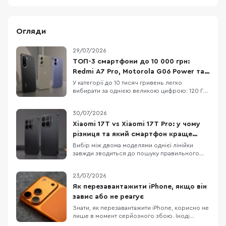
Огляди
29/07/2026
ТОП-3 смартфони до 10 000 грн:
Redmi A7 Pro, Motorola G06 Power та
OPPO A6x
У категорії до 10 тисяч гривень легко
вибирати за однією великою цифрою: 120 Гц,
50 МП, 7000 мАг або «розширені» 12 ГБ RAM.
Але жодна з них не описує смартфон
30/07/2026
повністю. Великий акумулятор додає ваги, 120
Гц не роблять HD+ екран чітким, а віртуальна
Xiaomi 17T vs Xiaomi 17T Pro: у чому
RAM не замінює фізичну. Порівняємо три
різниця та який смартфон краще
доступні мод
обрати
Вибір між двома моделями однієї лінійки
завжди зводиться до пошуку правильного
балансу між практичною функціональністю та
бюджетом. Детальне порівняння Xiaomi 17T і
23/07/2026
Xiaomi 17T Pro демонструє два зовсім різні
підходи до ергономіки та пікових
Як перезавантажити iPhone, якщо він
можливостей, хоча візуально ці пристрої
завис або не реагує
поділяють спільну ф
Знати, як перезавантажити iPhone, корисно не
лише в момент серйозного збою. Іноді
достатньо звичайного вимкнення та