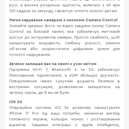
русі, а висока роздільна здатність, включно з 4K при
120 кадрах за секунду, гарантує чіткість кожної деталі.
Легке керування камерою з кнопкою Camera Control
Знімайте ідеальні фото чи відео завдяки кнопці Camera
Control на боковій панелі, яка забезпечує миттєвий
доступ до інструментів камери. Просто свайпніть, щоб
налаштувати яскравість, глибину різкості, змінити
об’єктив або скористатися цифровим зумом для
точного кадрування.
Зв'язок залишає вас на хвилі з усім світом
Підтримка Wi-Fi 7, Bluetooth 6 та 5G забезпечує
блискавичне підключення, а eSIM збільшує зручність.
Повідомлення через супутник додають безпеки в
екстрених ситуаціях, дозволяючи залишатися на
зв'язку скрізь, де б ви не були.
iOS 26
Операційна система iOS 26 дозволяє налаштувати
iPhone 17 Pro під ваші потреби, змінюючи вигляд
головного екрана, кольори іконок і розташування
віджетів. Завдяки інтеграції з Apple Intelligence,