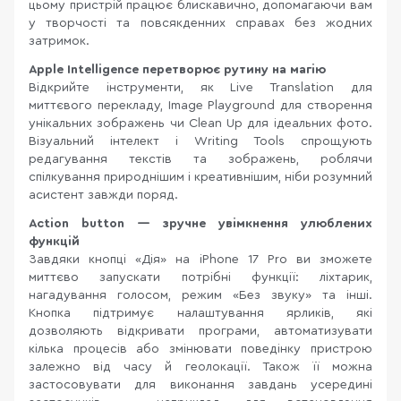
цьому пристрій працює блискавично, допомагаючи вам
у творчості та повсякденних справах без жодних
затримок.
Apple Intelligence перетворює рутину на магію
Відкрийте інструменти, як Live Translation для
миттєвого перекладу, Image Playground для створення
унікальних зображень чи Clean Up для ідеальних фото.
Візуальний інтелект і Writing Tools спрощують
редагування текстів та зображень, роблячи
спілкування природнішим і креативнішим, ніби розумний
асистент завжди поряд.
Action button — зручне увімкнення улюблених
функцій
Завдяки кнопці «Дія» на iPhone 17 Pro ви зможете
миттєво запускати потрібні функції: ліхтарик,
нагадування голосом, режим «Без звуку» та інші.
Кнопка підтримує налаштування ярликів, які
дозволяють відкривати програми, автоматизувати
кілька процесів або змінювати поведінку пристрою
залежно від часу й геолокації. Також її можна
застосовувати для виконання завдань усередині