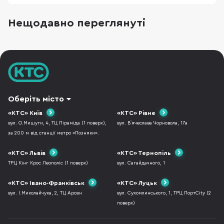
повторного ввімкнення, щоб прибрати дрібні
підвисання, зупинити застосунок, який
Нещодавно переглянуті
некоректно працює або повернути системі
нормальну роботу. Apple прямо рекомендує
починати саме з такого
Оберіть місто
«КТС» Київ
«КТС» Рівне
вул. О.Мишуги, 4, ТЦ Піраміда (1 поверх),
вул. В`ячеслава Чорновола, 17а
за 200 м від станції метро «Позняки».
«КТС» Львів
«КТС» Тернопіль
ТРЦ Кінг Крос Леополіс (1 поверх)
вул. Сагайдачного, 1
«КТС» Івано-Франківськ
«КТС» Луцьк
вул. І.Миколайчука, 2, ТЦ Арсен
вул. Сухомлинського, 1, ТРЦ ПортCity (2
поверх)