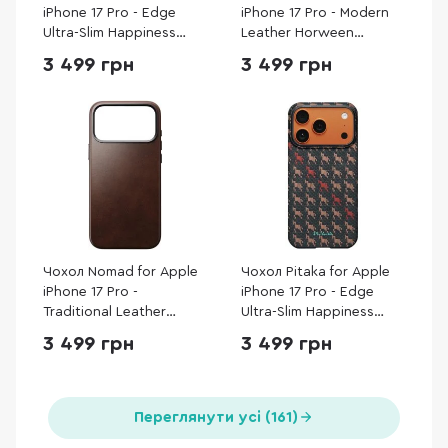
iPhone 17 Pro - Edge
iPhone 17 Pro - Modern
Ultra-Slim Happiness
Leather Horween
Rides Indigo (HR1702P)
Burgundy (NM011857858)
3 499 грн
3 499 грн
Чохол Nomad for Apple
Чохол Pitaka for Apple
iPhone 17 Pro -
iPhone 17 Pro - Edge
Traditional Leather
Ultra-Slim Happiness
Horween Rustic Brown
Rides Ebony (HR1707P)
3 499 грн
3 499 грн
(NM011970858)
Переглянути усі (161)