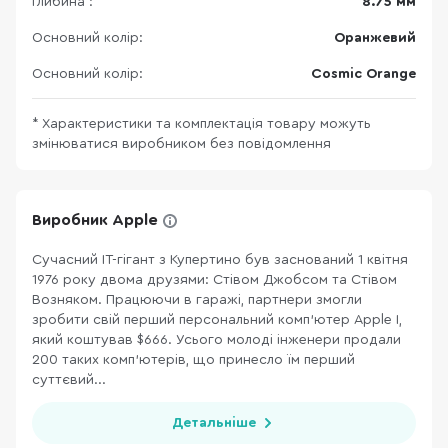
Глибина :
8.75 мм
Основний колір:
Оранжевий
Основний колір:
Cosmic Orange
* Характеристики та комплектація товару можуть
змінюватися виробником без повідомлення
Виробник Apple
Сучасний ІТ-гігант з Купертино був заснований 1 квітня
1976 року двома друзями: Стівом Джобсом та Стівом
Возняком. Працюючи в гаражі, партнери змогли
зробити свій перший персональний комп’ютер Apple I,
який коштував $666. Усього молоді інженери продали
200 таких комп’ютерів, що принесло їм перший
суттєвий...
Детальніше