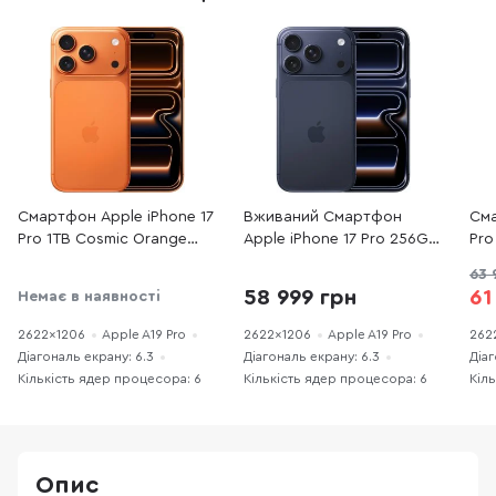
Смартфон Apple iPhone 17
Вживаний Смартфон
Сма
Pro 1TB Cosmic Orange
Apple iPhone 17 Pro 256GB
Pro
(MG8Q4)
Deep Blue
63 
(17P256DBREFA++)
58 999 грн
61
Немає в наявності
практично новий
2622x1206
Apple A19 Pro
2622x1206
Apple A19 Pro
262
Діагональ екрану: 6.3
Діагональ екрану: 6.3
Діаг
Кількість ядер процесора: 6
Кількість ядер процесора: 6
Кіл
Опис