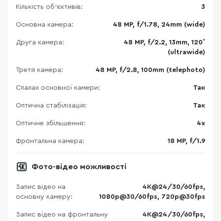
Кількість об'єктивів:
3
Основна камера:
48 MP, f/1.78, 24mm (wide)
Друга камера:
48 MP, f/2.2, 13mm, 120˚
(ultrawide)
Третя камера:
48 MP, f/2.8, 100mm (telephoto)
Спалах основної камери:
Так
Оптична стабілізація:
Так
Оптичне збільшення:
4x
Фронтальна камера:
18 MP, f/1.9
Фото-відео можливості
Запис відео на
4K@24/30/60fps,
основну камеру:
1080p@30/60fps, 720p@30fps
Запис відео на фронтальну
4K@24/30/60fps,