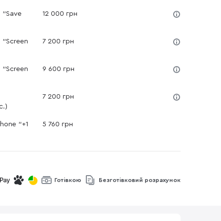
e "Save
12 000 грн
 "Screen
7 200 грн
 "Screen
9 600 грн
e
7 200 грн
с.)
hone "+1
5 760 грн
Готівкою
Безготівковий розрахунок