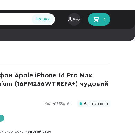
Пошук
Вхід
0
он Apple iPhone 16 Pro Max
anium (16PM256WTREFA+) чудовий
Код:
443356
Є в наявності
ан смартфона:
чудовий стан