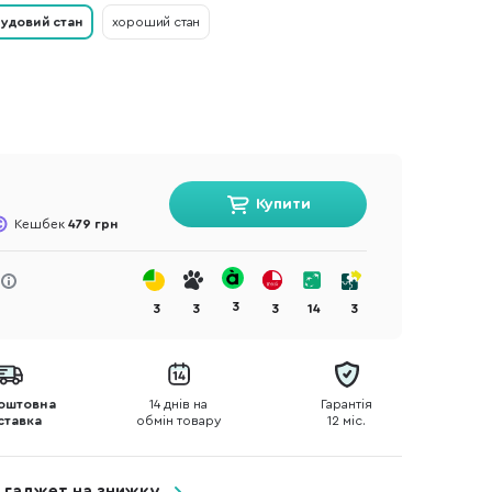
удовий стан
хороший стан
Купити
Кешбек
479 грн
3
3
3
3
14
3
оштовна
14 днів на
Гарантія
ставка
обмін товару
12 міс.
 гаджет на знижку