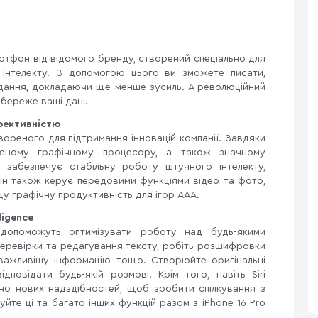
тфон від відомого бренду, створений спеціально для
о інтелекту. З допомогою цього ви зможете писати,
вдання, докладаючи ще менше зусиль. А революційний
вбереже ваші дані.
фективністю
твореного для підтримання інновацій компанії. Завдяки
еному графічному процесору, а також значному
н забезпечує стабільну роботу штучного інтелекту,
Він також керує передовими функціями відео та фото,
щу графічну продуктивність для ігор AAA.
ligence
 допоможуть оптимізувати роботу над будь-якими
еревірки та редагування тексту, робіть розшифровки
важливішу інформацію тощо. Створюйте оригінальні
повідати будь-якій розмові. Крім того, навіть Siri
тно нових надздібностей, щоб зробити спілкування з
йте ці та багато інших функцій разом з iPhone 16 Pro