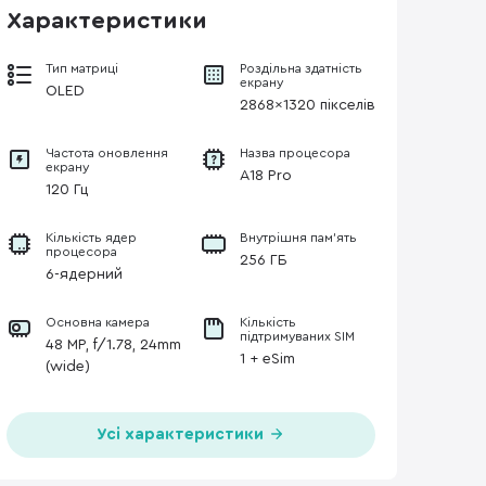
Характеристики
Тип матриці
Роздільна здатність
екрану
OLED
2868x1320 пікселів
Частота оновлення
Назва процесора
екрану
A18 Pro
120 Гц
Кількість ядер
Внутрішня пам'ять
процесора
256 ГБ
6-ядерний
Основна камера
Кількість
підтримуваних SIM
48 MP, f/1.78, 24mm
1 + eSim
(wide)
Усі характеристики