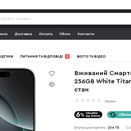
зини
Доставка
Оплата
Обмін
Контакти
ІДГУКИ
ПИТАННЯ ТА ВІДПОВІДІ
2
ФОТО ТА ВІДЕО
Вживаний Смартф
256GB White Tit
стан
Оціни
Внутрішня пам'ять:
256 ГБ
Ст