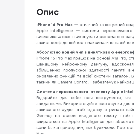
Опис
iPhone 16 Pro Max
— стильний та потужний смар
Apple Intelligence — системи персональног
висловлюватись і виконувати різноманітні за
захист конфіденційності максимально надійно 
Абсолютно новий чип з винятковою енергое
iPhone 16 Pro Max працює на основі A18 Pro, с
швидшому нейронному двигуну, вдосконал
збільшенню пропускної здатності пам'яті ві
оновлених функцій та всієї системи загалом. 
такими як Camera Control, і забезпечує найкра
Система персонального інтелекту Apple Intel
Відкрийте для себе нові інструменти, які
завданнями. Використовуйте застосунки для п
записаного аудіо, щоб одразу отримати най
Genmoji на основі введеного тексту, щоб від
спирається на Apple Intelligence для абсолю
вами більш природним, ніж будь-коли. Протесту
Max.