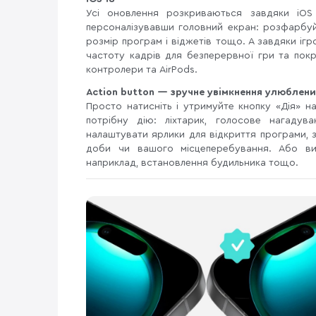
Усі оновлення розкриваються завдяки iOS
персоналізувавши головний екран: розфарбуйт
розмір програм і віджетів тощо. А завдяки іг
частоту кадрів для безперервної гри та пок
контролери та AirPods.
Action button — зручне увімкнення улюблени
Просто натисніть і утримуйте кнопку «Дія» н
потрібну дію: ліхтарик, голосове нагаду
налаштувати ярлики для відкриття програми, з
доби чи вашого місцеперебування. Або вик
наприклад, встановлення будильника тощо.