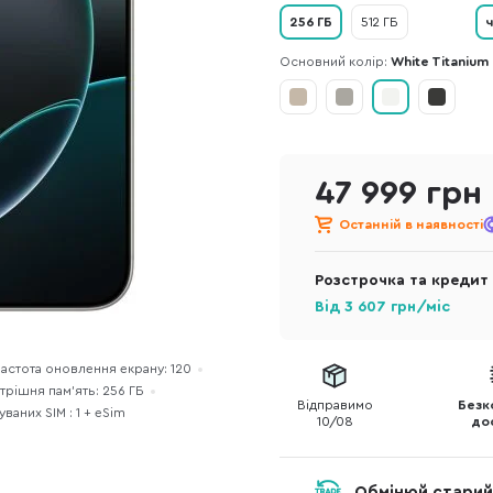
256 ГБ
512 ГБ
ч
Основний колір:
White Titanium
47 999 грн
Останній в наявності
Розстрочка та кредит
Від
3 607
грн/міс
астота оновлення екрану: 120
трішня пам'ять: 256 ГБ
Відправимо
Безк
уваних SIM : 1 + eSim
10/08
до
Обмінюй старий