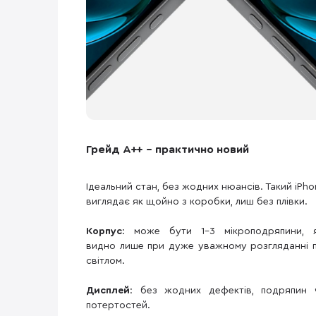
Грейд A++ – практично новий
Ідеальний стан, без жодних нюансів. Такий iPho
виглядає як щойно з коробки, лиш без плівки.
Корпус
: може бути 1–3 мікроподряпини, я
видно лише при дуже уважному розгляданні п
світлом.
Дисплей
: без жодних дефектів, подряпин 
потертостей.