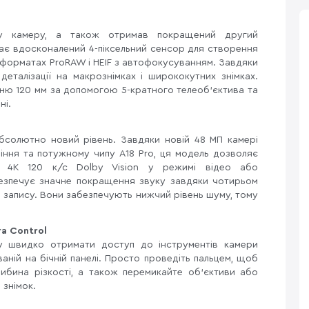
у камеру, а також отримав покращений другий
ає вдосконалений 4-піксельний сенсор для створення
 форматах ProRAW і HEIF з автофокусуванням. Завдяки
еталізації на макрознімках і ширококутних знімках.
ню 120 мм за допомогою 5-кратного телеоб'єктива та
ні.
абсолютно новий рівень. Завдяки новій 48 МП камері
ління та потужному чипу A18 Pro, ця модель дозволяє
ю 4K 120 к/с Dolby Vision у режимі відео або
безпечує значне покращення звуку завдяки чотирьом
о запису. Вони забезпечують нижчий рівень шуму, тому
a Control
гу швидко отримати доступ до інструментів камери
аній на бічній панелі. Просто проведіть пальцем, щоб
глибина різкості, а також перемикайте об'єктиви або
знімок.