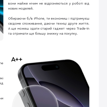
вони майже нічим не відрізняються у роботі від
нових моделей.
Обираючи б/в iPhone, ти економиш і підтримуєш
свідоме споживання, даючи техніці друге життя.
А ще можеш здати старий гаджет через Trade-In
та отримати ще більшу знижку на покупку.
ne
кі
ід
чи