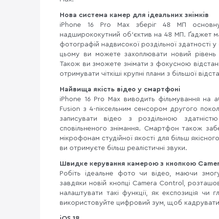
Нова система камер для ідеальних знімків
iPhone 16 Pro Max зберіг 48 МП основн
надширококутний об'єктив на 48 МП. Ґаджет м
фотографій надвисокої роздільної здатності у
цьому ви можете захоплювати новий рівень д
Також ви зможете знімати з фокусною відстан
отримувати чіткіші крупні плани з більшої відста
Найвища якість відео у смартфоні
iPhone 16 Pro Max виводить фільмування на 
Fusion з 4-піксельним сенсором другого поко
записувати відео з роздільною здатніст
сповільненого знімання. Смартфон також за
мікрофонам студійної якості для більш якісног
ви отримуєте більш реалістичні звуки.
Швидке керування камерою з кнопкою Camer
Робіть ідеальне фото чи відео, маючи змо
завдяки новій кнопці Camera Control, розташов
налаштувати такі функції, як експозиція чи 
використовуйте цифровий зум, щоб кадрувати 
iOS 18