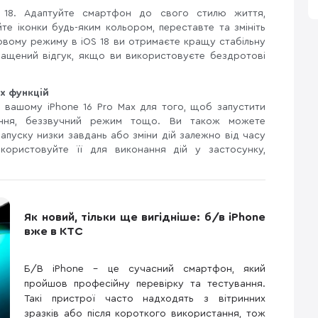
 18. Адаптуйте смартфон до свого стилю життя,
е іконки будь-яким кольором, переставте та змініть
ровому режиму в iOS 18 ви отримаєте кращу стабільну
ращений відгук, якщо ви використовуєте бездротові
х функцій
а вашому iPhone 16 Pro Max для того, щоб запустити
вання, беззвучний режим тощо. Ви також можете
апуску низки завдань або зміни дій залежно від часу
ористовуйте її для виконання дій у застосунку,
Як новий, тільки ще вигідніше: б/в iPhone
вже в КТС
Б/В iPhone – це сучасний смартфон, який
пройшов професійну перевірку та тестування.
Такі пристрої часто надходять з вітринних
зразків або після короткого використання, тож