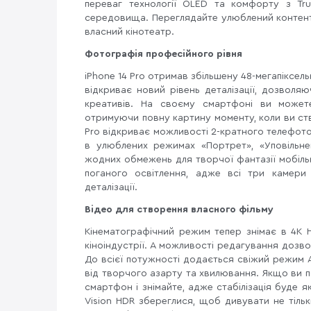
переваг технології OLED та комфорту з Tr
середовища. Переглядайте улюблений контент ч
власний кінотеатр.
Фотографія професійного рівня
iPhone 14 Pro отримав збільшену 48-мегапіксе
відкриває новий рівень деталізації, дозвол
креативів. На своєму смартфоні ви можете
отримуючи повну картину моменту, коли ви ств
Pro відкриває можливості 2-кратного телефото (
в улюблених режимах «Портрет», «Уповільн
жодних обмежень для творчої фантазії мобіль
поганого освітлення, адже всі три камери
деталізації.
Відео для створення власного фільму
Кінематографічний режим тепер знімає в 4K
кіноіндустрії. А можливості редагування дозво
До всієї потужності додається свіжий режим 
від творчого азарту та хвилювання. Якщо ви п
смартфон і знімайте, адже стабілізація буде я
Vision HDR збереглися, щоб дивувати не тільк