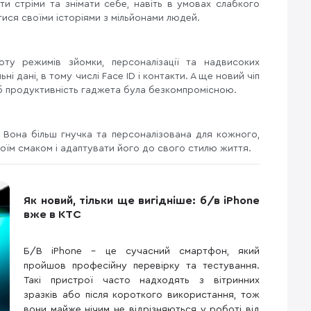
 стріми та знімати себе, навіть в умовах слабкого
итися своїми історіями з мільйонами людей.
оту режимів зйомки, персоналізації та надвисоких
 дані, в тому числі Face ID і контакти. А ще новий чіп
об продуктивність гаджета була безкомпромісною.
 Вона більш гнучка та персоналізована для кожного,
їм смаком і адаптувати його до свого стилю життя.
Як новий, тільки ще вигідніше: б/в iPhone
вже в КТС
Б/В iPhone – це сучасний смартфон, який
пройшов професійну перевірку та тестування.
Такі пристрої часто надходять з вітринних
зразків або після короткого використання, тож
вони майже нічим не відрізняються у роботі від