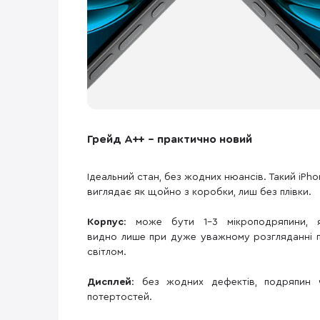
Грейд A++ – практично новий
Ідеальний стан, без жодних нюансів. Такий iPho
виглядає як щойно з коробки, лиш без плівки.
Корпус
: може бути 1–3 мікроподряпини, я
видно лише при дуже уважному розгляданні п
світлом.
Дисплей
: без жодних дефектів, подряпин 
потертостей.