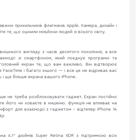
вжніх прихильників флагманів Apple. Камера, дизайн і
те те, що оцінили мільйони людей зі всього світу.
нішнього вигляду з часів десятого покоління, а все
заємодії зі смартфоном, який поєднує програмні та
головний екран те, що вам важливо. Він відтворює
з FaceTime і багато іншого — і все це не відриває вас
ь і ще більше екрана вашого iPhone.
ше не треба розблоковувати гаджет. Екран постійно
аєте його чи ховаєте в кишеню. Функція не впливає на
форт для взаємодії з гаджетом – відтепер iPhone 14
ду.
на 6.1" дюймів Super Retina XDR з підтримкою всіх