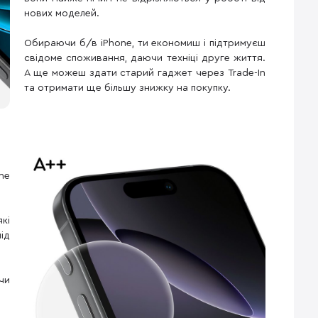
нових моделей.
Обираючи б/в iPhone, ти економиш і підтримуєш
свідоме споживання, даючи техніці друге життя.
А ще можеш здати старий гаджет через Trade-In
та отримати ще більшу знижку на покупку.
ne
кі
ід
чи