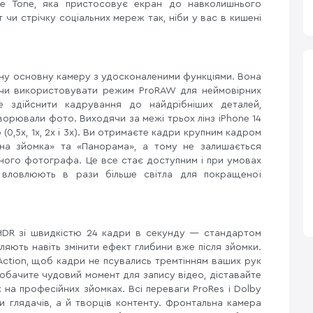
ue Tone, яка пристосовує екран до навколишнього
и стрічку соціальних мереж так, ніби у вас в кишені
льну основну камеру з удосконаленими функціями. Вона
яючи використовувати режим ProRAW для неймовірних
 здійснити кадрування до найдрібніших деталей,
орювали фото. Виходячи за межі трьох лінз iPhone 14
0,5x, 1x, 2x і 3x). Ви отримаєте кадри крупним кадром
ена зйомка» та «Панорама», а тому не залишається
ного фотографа. Це все стає доступним і при умовах
 вловлюють в рази більше світла для покращеної
 HDR зі швидкістю 24 кадри в секунду — стандартом
ляють навіть змінити ефект глибини вже після зйомки.
Action, щоб кадри не псувались тремтінням ваших рук
обачите чудовий момент для запису відео, діставайте
к на професійних зйомках. Всі переваги ProRes і Dolby
и глядачів, а й творців контенту. Фронтальна камера