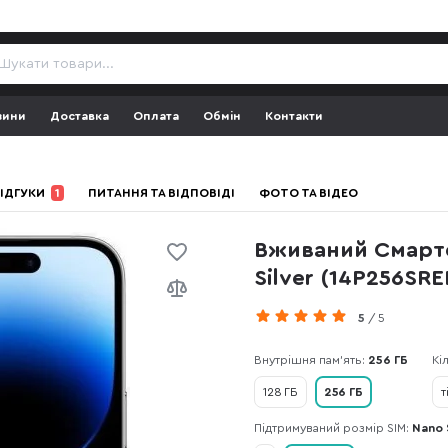
зини
Доставка
Оплата
Обмін
Контакти
ІДГУКИ
1
ПИТАННЯ ТА ВІДПОВІДІ
ФОТО ТА ВІДЕО
Вживаний Смартф
Silver (14P256SR
5
/ 5
Внутрішня пам'ять:
256 ГБ
Кі
128 ГБ
256 ГБ
т
Підтримуваний розмір SIM:
Nano 