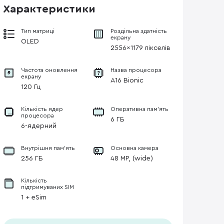
Характеристики
Тип матриці
Роздільна здатність
екрану
OLED
2556x1179 пікселів
Частота оновлення
Назва процесора
екрану
A16 Bionic
120 Гц
Кількість ядер
Оперативна пам'ять
процесора
6 ГБ
6-ядерний
Внутрішня пам'ять
Основна камера
256 ГБ
48 MP, (wide)
Кількість
підтримуваних SIM
1 + eSim