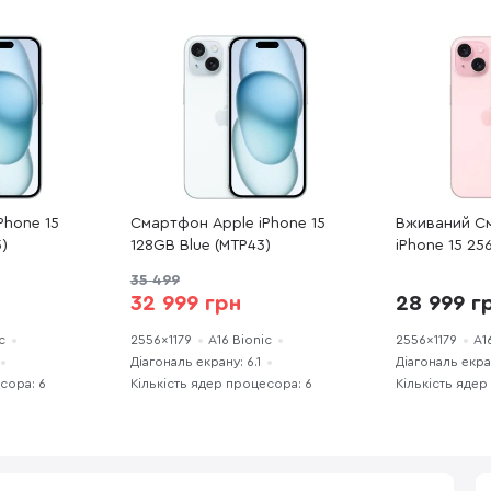
Phone 15
Смартфон Apple iPhone 15
Вживаний С
3)
128GB Blue (MTP43)
iPhone 15 25
(15P256REFA
35 499
32 999 грн
28 999 г
c
2556x1179
A16 Bionic
2556x1179
A1
Діагональ екрану: 6.1
Діагональ екран
сора: 6
Кількість ядер процесора: 6
Кількість ядер