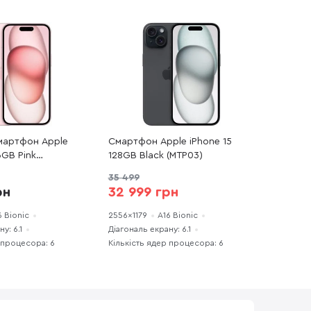
мартфон Apple
Смартфон Apple iPhone 15
6GB Pink
128GB Black (MTP03)
) хороший стан
35 499
рн
32 999 грн
6 Bionic
2556x1179
A16 Bionic
у: 6.1
Діагональ екрану: 6.1
 процесора: 6
Кількість ядер процесора: 6