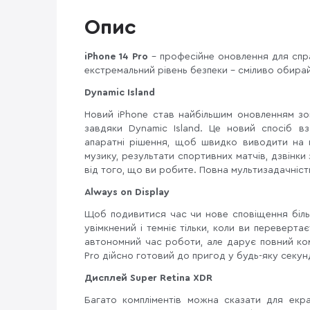
Опис
iPhone 14 Pro
– професійне оновлення для спра
екстремальний рівень безпеки – сміливо обирай
Dynamic Island
Новий iPhone став найбільшим оновленням зов
завдяки Dynamic Island. Це новий спосіб в
апаратні рішення, щоб швидко виводити на 
музику, результати спортивних матчів, дзвінки 
від того, що ви робите. Повна мультизадачніст
Always on Display
Щоб подивитися час чи нове сповіщення біль
увімкнений і темніє тільки, коли ви переверт
автономний час роботи, але дарує повний ком
Pro дійсно готовий до пригод у будь-яку секун
Дисплей Super Retina XDR
Багато компліментів можна сказати для екра