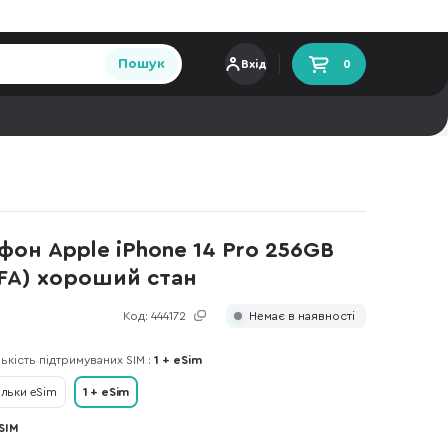
Пошук
Вхід
0
он Apple iPhone 14 Pro 256GB
EFA) хороший стан
Код:
444172
Немає в наявності
лькість підтримуваних SIM :
1 + eSim
ільки eSim
1 + eSim
SIM