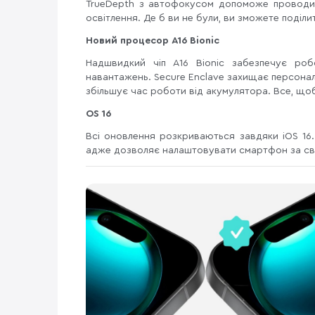
TrueDepth з автофокусом допоможе проводити
освітлення. Де б ви не були, ви зможете поділ
Новий процесор A16 Bionic
Надшвидкий чіп A16 Bionic забезпечує роб
навантажень. Secure Enclave захищає персональні
збільшує час роботи від акумулятора. Все, щ
OS 16
Всі оновлення розкриваються завдяки iOS 16.
адже дозволяє налаштовувати смартфон за сво