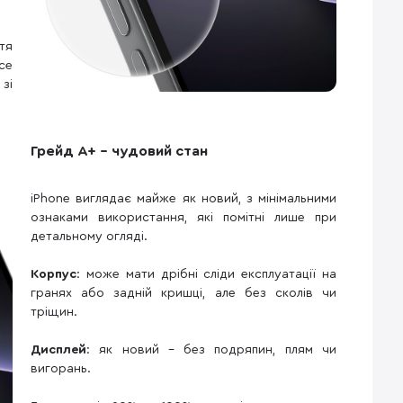
тя
се
зі
Грейд A+ – чудовий стан
iPhone виглядає майже як новий, з мінімальними
ознаками використання, які помітні лише при
детальному огляді.
Корпус
: може мати дрібні сліди експлуатації на
гранях або задній кришці, але без сколів чи
тріщин.
Дисплей
: як новий – без подряпин, плям чи
вигорань.