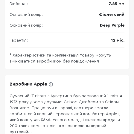
Глибина :
7.85 мм
Основний колір:
Фіолетовий
Основний колір:
Deep Purple
Гарантія:
12 міс.
* Характеристики та комплектація товару можуть
змінюватися виробником без повідомлення
Виробник Apple
Сучасний ІТ-гігант з Купертино був заснований 1 квітня
1976 року двома друзями: Стівом Джобсом та Стівом
Возняком. Працюючи в гаражі, партнери змогли
зробити свій перший персональний комп’ютер Apple I,
який коштував $666. Усього молоді інженери продали
200 таких комп’ютерів, що принесло їм перший
суттєвий...