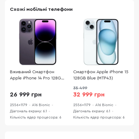
Схожі мобільні телефони
Вживаний Смартфон
Смартфон Apple iPhone 15
С
Apple iPhone 14 Pro 128GB
128GB Blue (MTP43)
1
Deep Purple
35 499
3
(14P128DPREFA) хороший
26 999 грн
32 999 грн
стан
2556x1179
A16 Bionic
2556x1179
A16 Bionic
2
Діагональ екрану: 6.1
Діагональ екрану: 6.1
Д
Кількість ядер процесора: 6
Кількість ядер процесора: 6
К