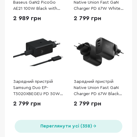
Baseus GaN2 PicoGo
Native Union Fast GaN
AE21 100W Black with
Charger PD 67W White
Cable Type-C / Type-C
(FAST-PD67-WHT-2CA)
2 989 грн
2 799 грн
100W (E0121B00)
Зарядний пристрій
Зарядний пристрій
Samsung Duo EP-
Native Union Fast GaN
T5020XBEGEU PD 50W
Charger PD 67W Black
Black with Type-C/Type-
(FAST-PD67-BLK-2CA)
2 799 грн
2 799 грн
C
Переглянути усі (358)