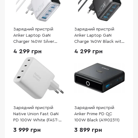
Зарядний пристрій
Зарядний пристрій
Anker Laptop GaN
Anker Laptop GaN
Charger 140W Silver
Charge 140W Black with
(B2697G41)
Type-C / Type-C
4 299 грн
4 299 грн
(B2697GZ1)
Зарядний пристрій
Зарядний пристрій
Native Union Fast GaN
Anker Prime PD QC
PD 100W White (FAST-
100W Black (A1902311)
PD100-WHT-EU)
3 999 грн
3 899 грн