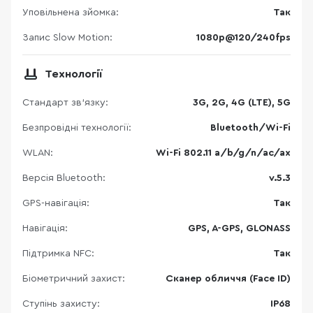
Уповільнена зйомка:
Так
Запис Slow Motion:
1080p@120/240fps
Технології
Стандарт зв'язку:
3G, 2G, 4G (LTE), 5G
Безпровідні технології:
Bluetooth/Wi-Fi
WLAN:
Wi-Fi 802.11 a/b/g/n/ac/ax
Версія Bluetooth:
v.5.3
GPS-навігація:
Так
Навігація:
GPS, A-GPS, GLONASS
Підтримка NFC:
Так
Біометричний захист:
Сканер обличчя (Face ID)
Ступінь захисту:
IP68