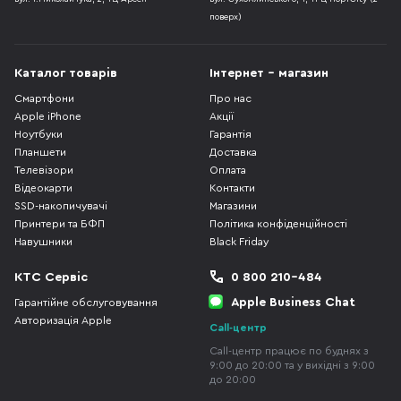
поверх)
Каталог товарів
Інтернет - магазин
Смартфони
Про нас
Apple iPhone
Акції
Ноутбуки
Гарантія
Планшети
Доставка
Телевізори
Оплата
Відеокарти
Контакти
SSD-накопичувачі
Магазини
Принтери та БФП
Політика конфіденційності
Навушники
Black Friday
КТС Сервіс
0 800 210-484
Apple Business Chat
Гарантійне обслуговування
Авторизація Apple
Call-центр
Call-центр працює по буднях з
9:00 до 20:00 та у вихідні з 9:00
до 20:00