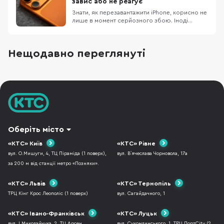
завис або не реагує
поділяють спільну ф
Знати, як перезавантажити iPhone, корисно не
лише в момент серйозного збою. Іноді
достатньо звичайного вимкнення та
повторного ввімкнення, щоб прибрати дрібні
підвисання, зупинити застосунок, який
Нещодавно переглянуті
некоректно працює або повернути системі
нормальну роботу. Apple прямо рекомендує
починати саме з такого
Оберіть місто
«КТС» Київ
«КТС» Рівне
вул. О.Мишуги, 4, ТЦ Піраміда (1 поверх),
вул. В`ячеслава Чорновола, 17а
за 200 м від станції метро «Позняки».
«КТС» Львів
«КТС» Тернопіль
ТРЦ Кінг Крос Леополіс (1 поверх)
вул. Сагайдачного, 1
«КТС» Івано-Франківськ
«КТС» Луцьк
вул. І.Миколайчука, 2, ТЦ Арсен
вул. Сухомлинського, 1, ТРЦ ПортCity (2