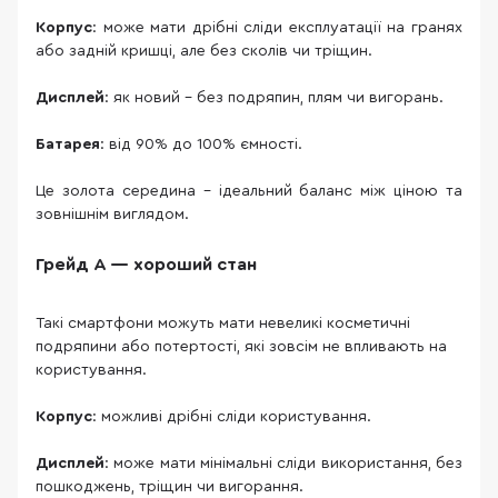
Корпус
: може мати дрібні сліди експлуатації на гранях
або задній кришці, але без сколів чи тріщин.
Дисплей
: як новий – без подряпин, плям чи вигорань.
Батарея
: від 90% до 100% ємності.
Це золота середина – ідеальний баланс між ціною та
зовнішнім виглядом.
Грейд A — хороший стан
Такі смартфони можуть мати невеликі косметичні
подряпини або потертості, які зовсім не впливають на
користування.
Корпус
: можливі дрібні сліди користування.
Дисплей
: може мати мінімальні сліди використання, без
пошкоджень, тріщин чи вигорання.