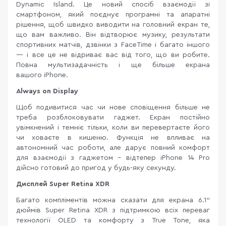
Dynamic Island. Це новий спосіб взаємодії зі
смартфоном, який поєднує програмні та апаратні
рішення, щоб швидко виводити на головний екран те,
що вам важливо. Він відтворює музику, результати
спортивних матчів, дзвінки з FaceTime і багато іншого
— і все це не відриває вас від того, що ви робите.
Повна мультизадачність і ще більше екрана
вашого iPhone.
Always on Display
Щоб подивитися час чи нове сповіщення більше не
треба розблоковувати гаджет. Екран постійно
увімкнений і темніє тільки, коли ви перевертаєте його
чи ховаєте в кишеню. Функція не впливає на
автономний час роботи, але дарує повний комфорт
для взаємодії з гаджетом – відтепер iPhone 14 Pro
дійсно готовий до пригод у будь-яку секунду.
Дисплей Super Retina XDR
Багато компліментів можна сказати для екрана 6.1"
дюймів Super Retina XDR з підтримкою всіх переваг
технології OLED та комфорту з True Tone, яка