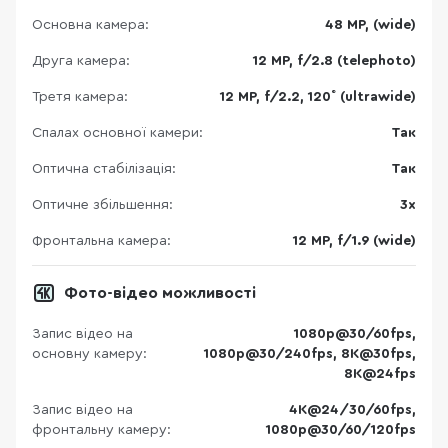
Основна камера:
48 MP, (wide)
Друга камера:
12 MP, f/2.8 (telephoto)
Третя камера:
12 MP, f/2.2, 120˚ (ultrawide)
Спалах основної камери:
Так
Оптична стабілізація:
Так
Оптичне збільшення:
3x
Фронтальна камера:
12 MP, f/1.9 (wide)
Фото-відео можливості
Запис відео на
1080p@30/60fps,
основну камеру:
1080p@30/240fps, 8K@30fps,
8K@24fps
Запис відео на
4K@24/30/60fps,
фронтальну камеру:
1080p@30/60/120fps