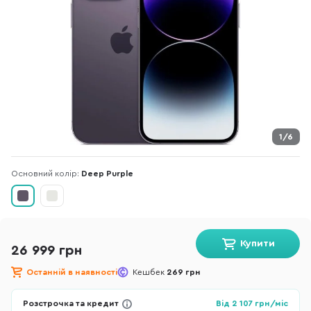
1/6
Основний колір:
Deep Purple
Купити
26 999 грн
Останній в наявності
Кешбек
269 грн
Розстрочка та кредит
Від
2 107
грн/міс