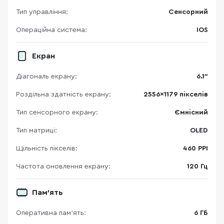
Тип управління:
Сенсорний
Операційна система:
IOS
Екран
Діагональ екрану:
6.1"
Роздільна здатність екрану:
2556x1179 пікселів
Тип сенсорного екрану:
Ємнісний
Тип матриці:
OLED
Щільність пікселів:
460 PPI
Частота оновлення екрану:
120 Гц
Пам'ять
Оперативна пам'ять:
6 ГБ