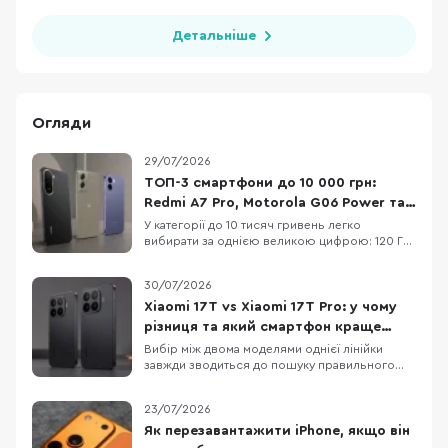
Детальніше
Огляди
29/07/2026
ТОП-3 смартфони до 10 000 грн:
Redmi A7 Pro, Motorola G06 Power та
OPPO A6x
У категорії до 10 тисяч гривень легко
вибирати за однією великою цифрою: 120 Гц,
50 МП, 7000 мАг або «розширені» 12 ГБ RAM.
Але жодна з них не описує смартфон
30/07/2026
повністю. Великий акумулятор додає ваги, 120
Гц не роблять HD+ екран чітким, а віртуальна
Xiaomi 17T vs Xiaomi 17T Pro: у чому
RAM не замінює фізичну. Порівняємо три
різниця та який смартфон краще
доступні мод
обрати
Вибір між двома моделями однієї лінійки
завжди зводиться до пошуку правильного
балансу між практичною функціональністю та
бюджетом. Детальне порівняння Xiaomi 17T і
23/07/2026
Xiaomi 17T Pro демонструє два зовсім різні
підходи до ергономіки та пікових
Як перезавантажити iPhone, якщо він
можливостей, хоча візуально ці пристрої