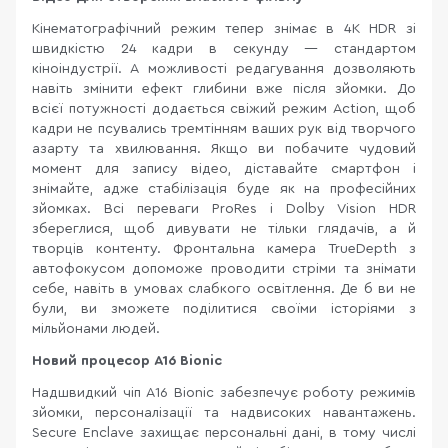
Кінематографічний режим тепер знімає в 4K HDR зі
швидкістю 24 кадри в секунду — стандартом
кіноіндустрії. А можливості редагування дозволяють
навіть змінити ефект глибини вже після зйомки. До
всієї потужності додається свіжий режим Action, щоб
кадри не псувались тремтінням ваших рук від творчого
азарту та хвилювання. Якщо ви побачите чудовий
момент для запису відео, діставайте смартфон і
знімайте, адже стабілізація буде як на професійних
зйомках. Всі переваги ProRes і Dolby Vision HDR
збереглися, щоб дивувати не тільки глядачів, а й
творців контенту. Фронтальна камера TrueDepth з
автофокусом допоможе проводити стріми та знімати
себе, навіть в умовах слабкого освітлення. Де б ви не
були, ви зможете поділитися своїми історіями з
мільйонами людей.
Новий процесор A16 Bionic
Надшвидкий чіп A16 Bionic забезпечує роботу режимів
зйомки, персоналізації та надвисоких навантажень.
Secure Enclave захищає персональні дані, в тому числі