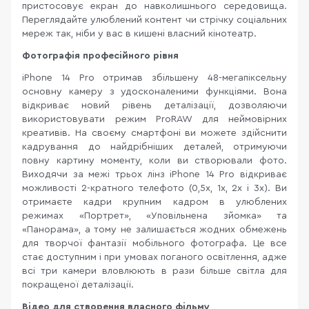
пристосовує екран до навколишнього середовища.
Переглядайте улюблений контент чи стрічку соціальних
мереж так, ніби у вас в кишені власний кінотеатр.
Фотографія професійного рівня
iPhone 14 Pro отримав збільшену 48-мегапіксельну
основну камеру з удосконаленими функціями. Вона
відкриває новий рівень деталізації, дозволяючи
використовувати режим ProRAW для неймовірних
креативів. На своєму смартфоні ви можете здійснити
кадрування до найдрібніших деталей, отримуючи
повну картину моменту, коли ви створювали фото.
Виходячи за межі трьох лінз iPhone 14 Pro відкриває
можливості 2-кратного телефото (0,5x, 1x, 2x і 3x). Ви
отримаєте кадри крупним кадром в улюблених
режимах «Портрет», «Уповільнена зйомка» та
«Панорама», а тому не залишається жодних обмежень
для творчої фантазії мобільного фотографа. Це все
стає доступним і при умовах поганого освітлення, адже
всі три камери вловлюють в рази більше світла для
покращеної деталізації.
Відео для створення власного фільму