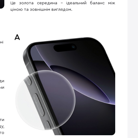
Це золота середина – ідеальний баланс між
ціною та зовнішнім виглядом.
ні
ди
чи
ти
у,
го