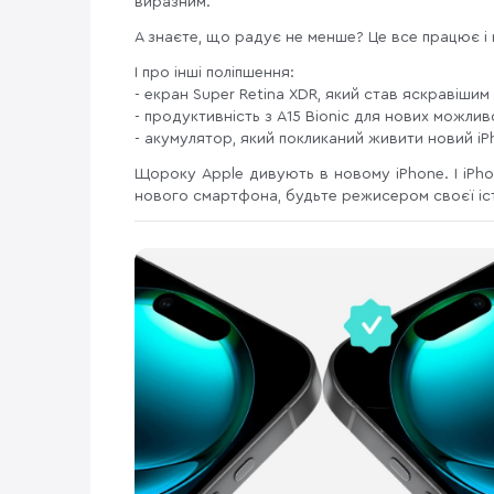
виразним.
А знаєте, що радує не менше? Це все працює і 
І про інші поліпшення:
- екран Super Retina XDR, який став яскравішим
- продуктивність з A15 Bionic для нових можли
- акумулятор, який покликаний живити новий i
Щороку Apple дивують в новому iPhone. І iPho
нового смартфона, будьте режисером своєї іст