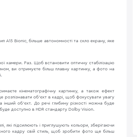
п A15 Bionic, більше автономності та скло екрану, яке
ї камери. Раз. Щоб встановити оптичну стабілізацію
ном, ви отримуєте більш плавну картинку, а фото на
.
римаєте кінематографічну картинку, а також ефект
де розпізнавати об'єкт в кадрі, щоб фокусувати увагу
а інший об'єкт. До речі глибину різкості можна буде
 буде доступно в HDR стандарту Dolby Vision.
лі, які підсилюють і приглушують кольори, зберігаючи
жного кадру свій стиль, щоб зробити фото ще більш