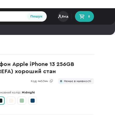
Пошук
Вхід
0
он Apple iPhone 13 256GB
REFA) хороший стан
Код:
445344
Немає в наявності
новний колір:
Midnight