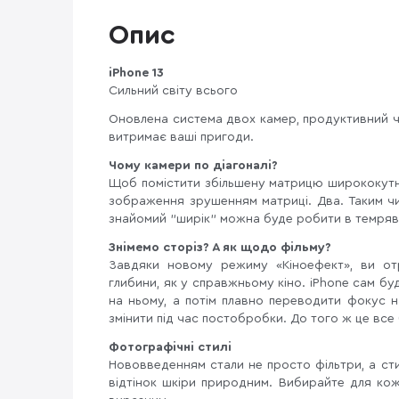
Опис
iPhone 13
Сильний світу всього
Оновлена ​​система двох камер, продуктивний чи
витримає ваші пригоди.
Чому камери по діагоналі?
Щоб помістити збільшену матрицю ширококутно
зображення зрушенням матриці. Два. Таким чи
знайомий "ширік" можна буде робити в темряві
Знімемо сторіз? А як щодо фільму?
Завдяки новому режиму «Кіноефект», ви от
глибини, як у справжньому кіно. iPhone сам бу
на ньому, а потім плавно переводити фокус н
змінити під час постобробки. До того ж це все
Фотографічні стилі
Нововведенням стали не просто фільтри, а сти
відтінок шкіри природним. Вибирайте для ко