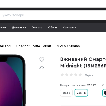
зини
Доставка
Оплата
Обмін
Контакти
ІДГУКИ
ПИТАННЯ ТА ВІДПОВІДІ
ФОТО ТА ВІДЕО
Вживаний Смартф
Midnight (13M256
Оціни
Внутрішня пам'ять:
256 ГБ
Ос
128 ГБ
256 ГБ