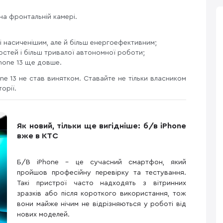
на фронтальній камері.
 і насиченішим, але й більш енергоефективним;
востей і більш тривалої автономної роботи;
Phone 13 ще довше.
ne 13 не став винятком. Ставайте не тільки власником
орії.
Як новий, тільки ще вигідніше: б/в iPhone
вже в КТС
Б/В iPhone – це сучасний смартфон, який
пройшов професійну перевірку та тестування.
Такі пристрої часто надходять з вітринних
зразків або після короткого використання, тож
вони майже нічим не відрізняються у роботі від
нових моделей.