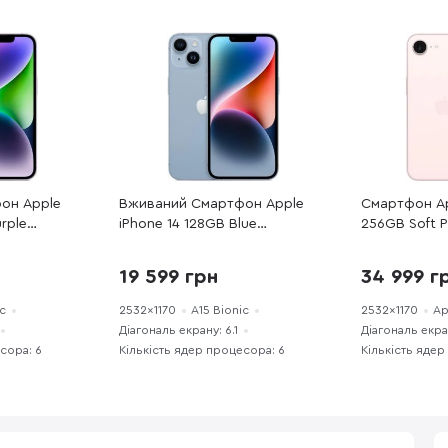
он Apple
Вживаний Смартфон Apple
Смартфон Ap
rple
iPhone 14 128GB Blue
256GB Soft P
оший стан
(14B128REFA) хороший стан
19 599 грн
34 999 г
ic
2532x1170
A15 Bionic
2532x1170
Ap
Діагональ екрану: 6.1
Діагональ екран
сора: 6
Кількість ядер процесора: 6
Кількість ядер