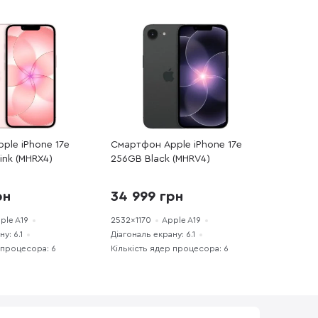
ple iPhone 17e
Смартфон Apple iPhone 17e
ink (MHRX4)
256GB Black (MHRV4)
рн
34 999 грн
ple A19
2532x1170
Apple A19
у: 6.1
Діагональ екрану: 6.1
 процесора: 6
Кількість ядер процесора: 6