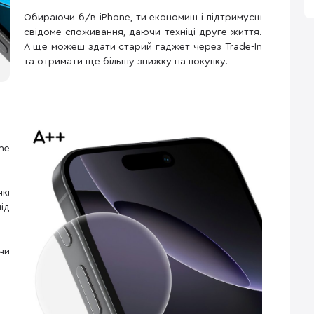
Обираючи б/в iPhone, ти економиш і підтримуєш
свідоме споживання, даючи техніці друге життя.
А ще можеш здати старий гаджет через Trade-In
та отримати ще більшу знижку на покупку.
ne
кі
ід
чи