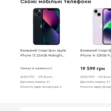
Схожі мобільні телефони
Вживаний Смартфон Apple
Вживаний Смартф
iPhone 13 256GB Midnight
iPhone 14 128GB Pu
(13M256REFA) хороший стан
(14P128REFA) хор
19 599 грн
Немає в наявності
2532x1170
A15 Bionic
2532x1170
A15 Bion
Діагональ екрану: 6.1
Діагональ екрану: 6.1
Кількість ядер процесора: 6
Кількість ядер проце