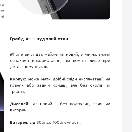
тя
се
зі
Грейд A+ – чудовий стан
iPhone виглядає майже як новий, з мінімальними
ознаками використання, які помітні лише при
детальному огляді.
Корпус
: може мати дрібні сліди експлуатації на
гранях або задній кришці, але без сколів чи
тріщин.
Дисплей
: як новий – без подряпин, плям чи
вигорань.
Батарея
: від 90% до 100% ємності.