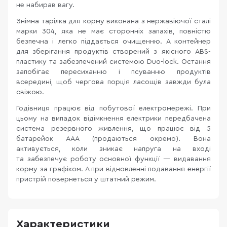
не набирав вагу.
Знімна тарілка для корму виконана з нержавіючої сталі
марки 304, яка не має сторонніх запахів, повністю
безпечна і легко піддається очищенню. А контейнер
для зберігання продуктів створений з якісного ABS-
пластику та забезпечений системою Duo-lock. Остання
запобігає пересиханню і псуванню продуктів
всередині, щоб чергова порція ласощів завжди була
свіжою.
Годівниця працює від побутової електромережі. При
цьому на випадок відімкнення електрики передбачена
система резервного живлення, що працює від 5
батарейок ААА (продаються окремо). Вона
активується, коли зникає напруга на вході
та забезпечує роботу основної функції — видавання
корму за графіком. А при відновленні подавання енергії
пристрій повернеться у штатний режим.
Характеристики