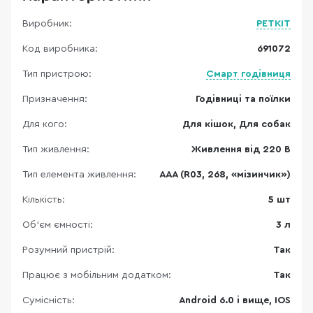
Виробник:
PETKIT
Код виробника:
691072
Тип пристрою:
Смарт годівниця
Призначення:
Годівниці та поїлки
Для кого:
Для кішок, Для собак
Тип живлення:
Живлення від 220 В
Тип елемента живлення:
AAA (R03, 268, «мізинчик»)
Кількість:
5 шт
Об'єм ємності:
3 л
Розумний пристрій:
Так
Працює з мобільним додатком:
Так
Сумісність:
Android 6.0 і вище, IOS