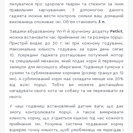
піклуватися про здоров’я тварин та стежити за їхнім
правильним харчуванням. З допомогою даного
гаджета можна вести контроль скільки ваш домашній
вихованець споживає їжі. Об’єм становить
3 л
.
Завдяки вбудованому Wi-Fi й зручному додатку
Petkit
,
можна встановити час приймання їжі та розміри порції.
Пристрій видає до 50 г їжі при кожному годуванні.
Максимальна кількість годувань за один день сягає
10. Усередині ґаджета розташовані потужний мотор
та спеціальний механізм, який подає корм й перемішує
залишок для якіснішого зберігання. Годівниця сумісна з
сухими та сублімованими кормами (розмір гранул до 12
мм). А сублімований корм має складати менше ніж 20%
від всієї порції. Тобто ви можете дистанційно
нагадувати свого кота чи собаку та не переживати за
нього.
У чаші годівниці встановлений датчик ваги, що дає
змогу контролювати порції. А також вимірювати
кількість корму, що з'їдається кішкою під час кожного
приймання їжі. Розумна система подавання корму
відміряє точну кількість, щоб улюбленець не переїдав і