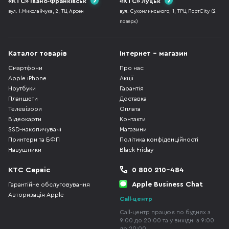
«КТС» Івано-Франківськ
«КТС» Луцьк
вул. І.Миколайчука, 2, ТЦ Арсен
вул. Сухомлинського, 1, ТРЦ ПортCity (2
поверх)
Каталог товарів
Інтернет - магазин
Смартфони
Про нас
Apple iPhone
Акції
Ноутбуки
Гарантія
Планшети
Доставка
Телевізори
Оплата
Відеокарти
Контакти
SSD-накопичувачі
Магазини
Принтери та БФП
Політика конфіденційності
Навушники
Black Friday
КТС Сервіс
0 800 210-484
Apple Business Chat
Гарантійне обслуговування
Авторизація Apple
Call-центр
Call-центр працює по буднях з
9:00 до 20:00 та у вихідні з 9:00
до 20:00