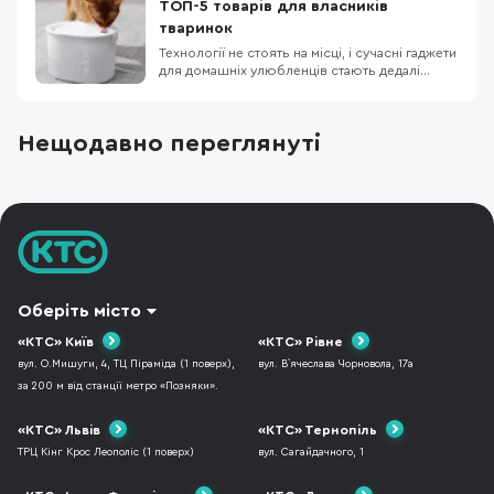
ТОП-5 товарів для власників
тваринок
Технології не стоять на місці, і сучасні гаджети
для домашніх улюбленців стають дедалі
популярнішими серед турботливих
господарів. Якщо ви хочете забезпечити
своїй тваринці комфорт, здоров’я і навіть
Нещодавно переглянуті
розваги, ось п’ять пристроїв, які варто мати
вдома. 1. Uahpet Glow Wireless Pet Fountain —
інтелект
Оберіть місто
«КТС» Київ
«КТС» Рівне
вул. О.Мишуги, 4, ТЦ Піраміда (1 поверх),
вул. В`ячеслава Чорновола, 17а
за 200 м від станції метро «Позняки».
«КТС» Львів
«КТС» Тернопіль
ТРЦ Кінг Крос Леополіс (1 поверх)
вул. Сагайдачного, 1