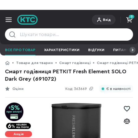
0
Вхід
ВСЕ ПРО ТОВАР
ХАРАКТЕРИСТИКИ
ВІДГУКИ
ПИТАННЯ ТА 
Товари для тварин
Смарт годівниці
Смарт годівниці PET
Смарт годівниця PETKIT Fresh Element SOLO
Dark Grey (691072)
Оціни
Код:
363669
Є в наявності
Акція