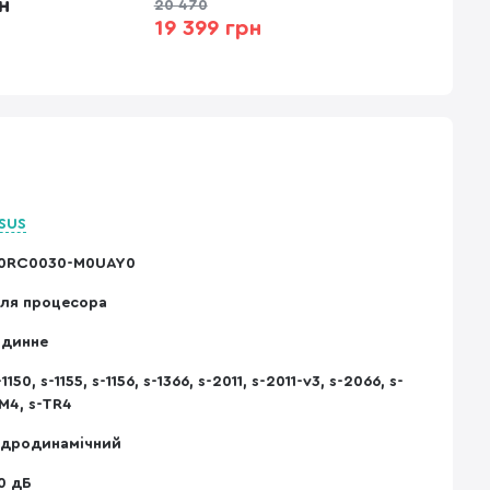
н
20 470
19 399 грн
SUS
0RC0030-M0UAY0
ля процесора
ідинне
-1150, s-1155, s-1156, s-1366, s-2011, s-2011-v3, s-2066, s-
M4, s-TR4
ідродинамічний
0 дБ