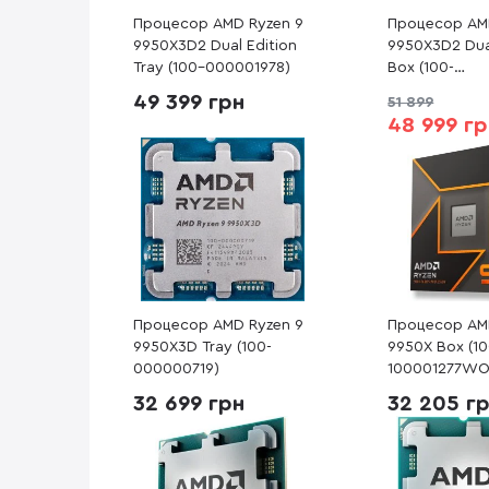
Процесор AMD Ryzen 9
Процесор AM
9950X3D2 Dual Edition
9950X3D2 Dua
Tray (100-000001978)
Box (100-
100001978WO
49 399 грн
51 899
48 999 г
Процесор AMD Ryzen 9
Процесор AM
9950X3D Tray (100-
9950X Box (10
000000719)
100001277WO
32 699 грн
32 205 г