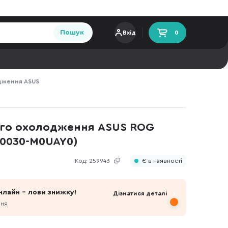
Пошук
Вхід
0
дження ASUS
ого охолодження ASUS ROG
C0030-M0UAY0)
Код:
259943
Є в наявності
нлайн - лови знижку!
Дізнатися деталі
пня