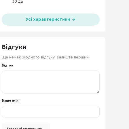
30 дБ
Усі характеристики
Відгуки
Ще немає жодного відгуку, залиште перший
Відгук
Ваше ім'я:
Загальні враження: