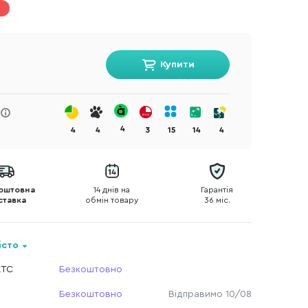
Купити
4
4
4
3
15
14
4
оштовна
14 днів на
Гарантія
ставка
обмін товару
36 міс.
істо
КТС
Безкоштовно
Безкоштовно
Відправимо 10/08