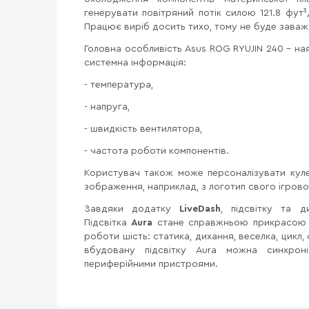
генерувати повітряний потік силою 121.8 фут
Працює виріб досить тихо, тому не буде заважа
Головна особливість Asus ROG RYUJIN 240 - на
системна інформація:
- температура,
- напруга,
- швидкість вентилятора,
- частота роботи компонентів.
Користувач також може персоналізувати куле
зображення, наприклад, з логотип свого ігрово
Завдяки додатку
LiveDash
, підсвітку та 
Підсвітка
Aura
стане справжньою прикрасою с
роботи шість: статика, дихання, веселка, цикл
вбудовану підсвітку Aura можна синхроні
периферійними пристроями.