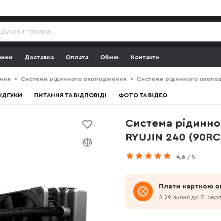
зини
Доставка
Оплата
Обмін
Контакти
ння
Системи рідинного охолодження
Системи рідинного охоло
ІДГУКИ
ПИТАННЯ ТА ВІДПОВІДІ
ФОТО ТА ВІДЕО
Система рідинн
RYUJIN 240 (90R
4,6
/ 5
Плати карткою о
З 29 липня до 31 сер