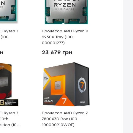
D Ryzen 7
Процесор AMD Ryzen 9
(100-
9950X Tray (100-
000001277)
рн
23 679 грн
D Ryzen 7
Процесор AMD Ryzen 7
10th
7800X3D Box (100-
ition (100-
100000910WOF)
F)