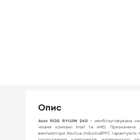
Опис
Asus ROG RYUJIN 240
- необслуговувана си
чіпами компанії Intel та AMD. Призначена
вентилятори Noctua IndustrialPPC гарантують 
охолодження компонентів материнської пл