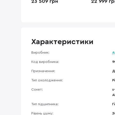
23 509 грн
22 999 гр
Характеристики
Виробник:
A
Код виробника:
9
Призначення:
Д
Тип охолодження:
Р
Сокет:
s
A
Тип підшипника:
Г
Рівень шуму:
3