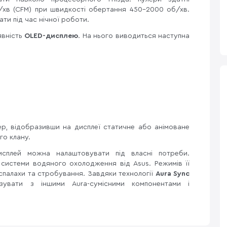
³/хв (CFM) при швидкості обертання 450-2000 об/хв.
ти під час нічної роботи.
явність
OLED-дисплею
. На нього виводиться наступна
р, відобразивши на дисплеї статичне або анімоване
го клану.
дисплей можна налаштовувати під власні потреби.
истеми водяного охолодження від Asus. Режимів її
, спалахи та стробування. Завдяки технології
Aura Sync
зувати з іншими Aura-сумісними компонентами і