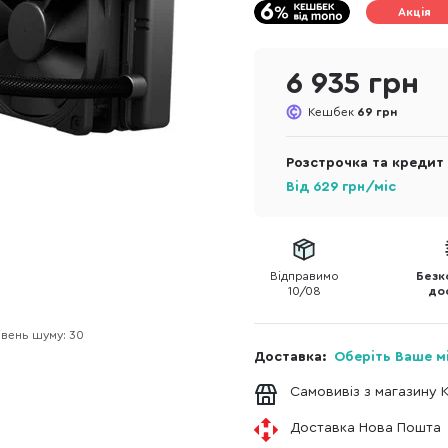
Акція
6 935 грн
Кешбек
69 грн
Розстрочка та кредит
Від
629
грн/міс
Відправимо
Безк
10/08
до
івень шуму: 30
Доставка:
Оберіть Ваше м
Самовивіз з магазину 
Доставка Нова Пошта