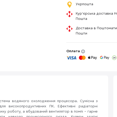
Укрпошта
Кур'єрська доставка 
Пошта
Доставка в Поштомати
Пошти
Оплата
стема водяного охолодження процесора. Сумісна з
 для високопродуктивних ПК. Ефективні радіаторні
тиху роботу, а вбудований вентилятор в помпі - гарне
ати навколо процесорного гнізда. Кулери здатні