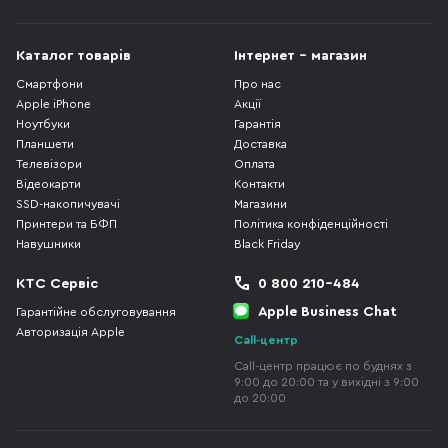
Каталог товарів
Інтернет - магазин
Смартфони
Про нас
Apple iPhone
Акції
Ноутбуки
Гарантія
Планшети
Доставка
Телевізори
Оплата
Відеокарти
Контакти
SSD-накопичувачі
Магазини
Принтери та БФП
Політика конфіденційності
Навушники
Black Friday
КТС Сервіс
0 800 210-484
Apple Business Chat
Гарантійне обслуговування
Авторизація Apple
Call-центр
Call-центр працює по буднях з
9:00 до 20:00 та у вихідні з 9:00
до 20:00