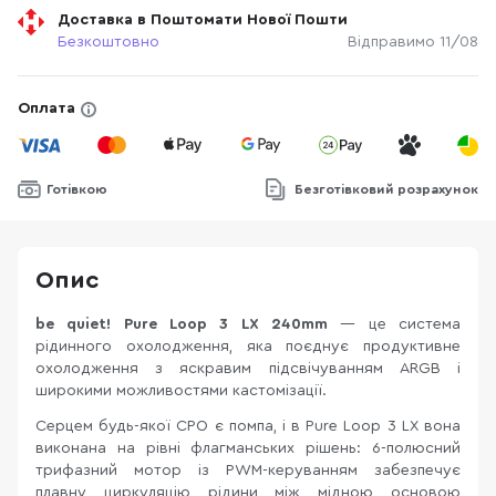
Доставка в Поштомати Нової Пошти
Безкоштовно
Відправимо 11/08
Оплата
Готівкою
Безготівковий розрахунок
Опис
be quiet! Pure Loop 3 LX 240mm
— це система
рідинного охолодження, яка поєднує продуктивне
охолодження з яскравим підсвічуванням ARGB і
широкими можливостями кастомізації.
Серцем будь-якої СРО є помпа, і в Pure Loop 3 LX вона
виконана на рівні флагманських рішень: 6-полюсний
трифазний мотор із PWM-керуванням забезпечує
плавну циркуляцію рідини між мідною основою