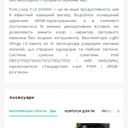
без необхідності купувати окремий хаб.
Pure Loop 3 LX 240mm — це не лише продуктивність, але
й ефектний зовнішній вигляд. Водоблок оснащений
адресним ARGB-підсвічуванням, а в комплекті
постачаються 10 змінних декоративних вставок, які
дозволяють змінити колір і характер світлового
малюнка без жодних інструментів. Вентилятори Light
Wings LX мають по 16 світлодіодів усередині матових
лопатей, що створює однорідне та глибоке світіння.
Система сумісна з сокетами Intel
(1851/1700/1200/1151/1150/1155) і AMD (AM5/AM4),
підключається стандартним 4-pin PWM і ARGB-
роз'ємом.
Аксесуари
МАТЕРИНСЬКІ ПЛАТИ
264
КОРПУСИ ДЛЯ ПК
ПРОЦЕСОРИ