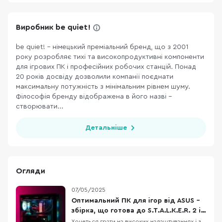
Виробник be quiet!
be quiet! – німецький преміальний бренд, що з 2001
року розробляє тихі та високопродуктивні компоненти
для ігрових ПК і професійних робочих станцій. Понад
20 років досвіду дозволили компанії поєднати
максимальну потужність з мінімальним рівнем шуму.
Філософія бренду відображена в його назві –
створювати...
Детальніше
Огляди
07/05/2025
Оптимальний ПК для ігор від ASUS –
збірка, що готова до S.T.A.L.K.E.R. 2 і
не тільки
Хочеться грати на високих налаштуваннях і з