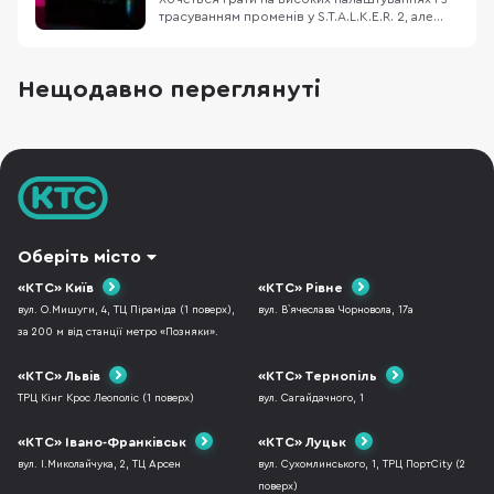
трасуванням променів у S.T.A.L.K.E.R. 2, але
старе залізо вже не тягне? Ми підібрали
відносно недорогу конфігурацію ігрового ПК,
який дозволить не лише пограти з
Нещодавно переглянуті
комфортом, але й стрімити ігри на популярні
платформи. Корпус ASUS A23 Plus, блок
живлення
Оберіть місто
«КТС» Київ
«КТС» Рівне
вул. О.Мишуги, 4, ТЦ Піраміда (1 поверх),
вул. В`ячеслава Чорновола, 17а
за 200 м від станції метро «Позняки».
«КТС» Львів
«КТС» Тернопіль
ТРЦ Кінг Крос Леополіс (1 поверх)
вул. Сагайдачного, 1
«КТС» Івано-Франківськ
«КТС» Луцьк
вул. І.Миколайчука, 2, ТЦ Арсен
вул. Сухомлинського, 1, ТРЦ ПортCity (2
поверх)