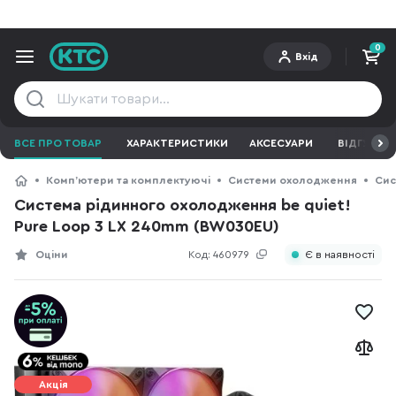
0
Вхід
ВСЕ ПРО ТОВАР
ХАРАКТЕРИСТИКИ
АКСЕСУАРИ
ВІДГУКИ
Компʼютери та комплектуючі
Системи охолодження
Сис
Система рідинного охолодження be quiet!
Pure Loop 3 LX 240mm (BW030EU)
Оціни
Код:
460979
Є в наявності
Акція