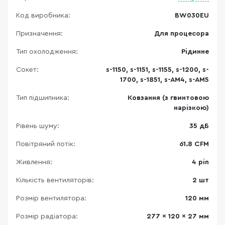
Код виробника:
BW030EU
Призначення:
Для процесора
Тип охолодження:
Рідинне
Сокет:
s-1150, s-1151, s-1155, s-1200, s-
1700, s-1851, s-AM4, s-AM5
Тип підшипника:
Ковзання (з гвинтовою
нарізкою)
Рівень шуму:
35 дБ
Повітряний потік:
61.8 CFM
Живлення:
4 pin
Кількість вентиляторів:
2 шт
Розмір вентилятора:
120 мм
Розмір радіатора:
277 x 120 x 27 мм