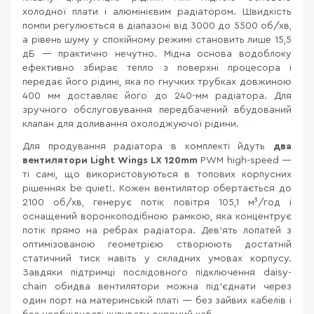
холодної плати і алюмінієвим радіатором. Швидкість
помпи регулюється в діапазоні від 3000 до 5500 об/хв,
а рівень шуму у спокійному режимі становить лише 15,5
дБ — практично нечутно. Мідна основа водоблоку
ефективно збирає тепло з поверхні процесора і
передає його рідині, яка по гнучких трубках довжиною
400 мм доставляє його до 240-мм радіатора. Для
зручного обслуговування передбачений вбудований
клапан для доливання охолоджуючої рідини.
Для продування радіатора в комплекті йдуть
два
вентилятори Light Wings LX 120mm
PWM high-speed —
ті самі, що використовуються в топових корпусних
рішеннях be quiet!. Кожен вентилятор обертається до
2100 об/хв, генерує потік повітря 105,1 м³/год і
оснащений воронкоподібною рамкою, яка концентрує
потік прямо на ребрах радіатора. Дев'ять лопатей з
оптимізованою геометрією створюють достатній
статичний тиск навіть у складних умовах корпусу.
Завдяки підтримці послідовного підключення daisy-
chain обидва вентилятори можна під'єднати через
один порт на материнській платі — без зайвих кабелів і