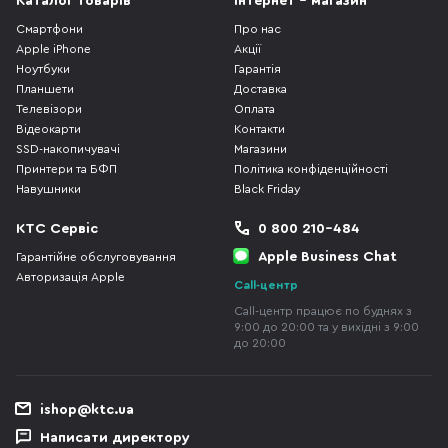
Каталог товарів
Інтернет - магазин
Смартфони
Про нас
Apple iPhone
Акції
Ноутбуки
Гарантія
Планшети
Доставка
Телевізори
Оплата
Відеокарти
Контакти
SSD-накопичувачі
Магазини
Принтери та БФП
Політика конфіденційності
Навушники
Black Friday
КТС Сервіс
0 800 210-484
Apple Business Chat
Гарантійне обслуговування
Авторизація Apple
Call-центр
Call-центр працює по буднях з
9:00 до 20:00 та у вихідні з 9:00
до 20:00
ishop@ktc.ua
Написати директору