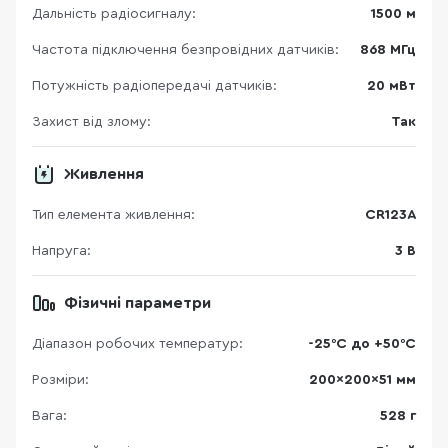
Дальність радіосигналу:
1500 м
Частота підключення безпровідних датчиків:
868 МГц
Потужність радіопередачі датчиків:
20 мВт
Захист від злому:
Так
Живлення
Тип елемента живлення:
CR123A
Напруга:
3 В
Фізичні параметри
Діапазон робочих температур:
-25°С до +50°С
Розміри:
200x200x51 мм
Вага:
528 г