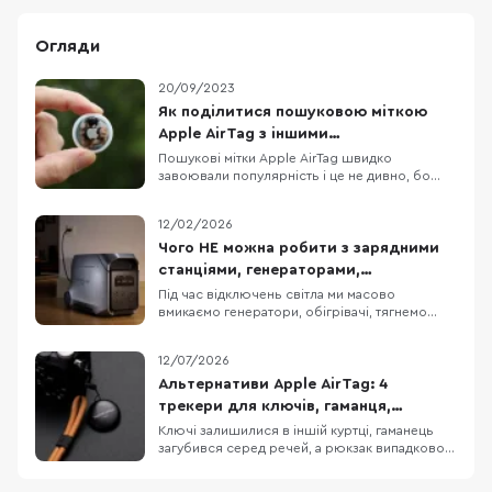
Огляди
20/09/2023
Як поділитися пошуковою міткою
Apple AirTag з іншими
користувачами?
Пошукові мітки Apple AirTag швидко
завоювали популярність і це не дивно, бо
запит на такий гаджет був давно. Однак не
завжди виробник може врахувати всі нюанси
12/02/2026
роботи пристрою на етапі розробки й
презентації продукту. На щастя користувачі
Чого НЕ можна робити з зарядними
завжди можуть підказати виробнику, які
станціями, генераторами,
можливості вони хотіли
обігрівачами та подовжувачами?
Під час відключень світла ми масово
вмикаємо генератори, обігрівачі, тягнемо
подовжувачі й купуємо зарядні станції — це
дає автономність і комфорт. Але є нюанс: та
12/07/2026
сама техніка при неправильному використанні
стає джерелом отруєння CO, пожежі та
Альтернативи Apple AirTag: 4
поломок. Портативні зарядні станції
трекери для ключів, гаманця,
Портативна заряд
рюкзака та інших речей
Ключі залишилися в іншій куртці, гаманець
загубився серед речей, а рюкзак випадково
забули в кафе — у таких ситуаціях пошукова
мітка допомагає швидко визначити