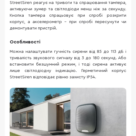
StreetSiren реагує на тривоги та спрацювання тампера,
активуючи зумер та світлодіоди менш ніж за секунду.
Кнопка тампера спрацьовує при спробі розкрити
корпус, а акселерометр – при спробі пересунути чи
демонтувати пристрій.
Особливості
Можна налаштувати гучність сирени від 85 до 113 дБ і
тривалість звукового сигналу від 3 до 180 секунд. Або
встановити безшумний режим, і тоді сирена активує
лише світлодіодну індикацію. Герметичний корпус
StreetSiren відповідає рівню захисту IP54.