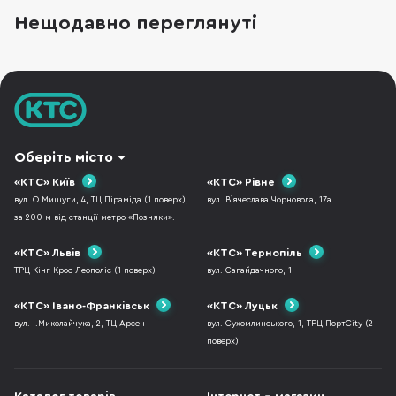
місцезнаходження загублених речей. Для
Нещодавно переглянуті
цього трекер закріплюють на ключах або
кладуть всередину сумки, а пошук виконують
за допомогою смартф
Оберіть місто
«КТС» Київ
«КТС» Рівне
вул. О.Мишуги, 4, ТЦ Піраміда (1 поверх),
вул. В`ячеслава Чорновола, 17а
за 200 м від станції метро «Позняки».
«КТС» Львів
«КТС» Тернопіль
ТРЦ Кінг Крос Леополіс (1 поверх)
вул. Сагайдачного, 1
«КТС» Івано-Франківськ
«КТС» Луцьк
вул. І.Миколайчука, 2, ТЦ Арсен
вул. Сухомлинського, 1, ТРЦ ПортCity (2
поверх)