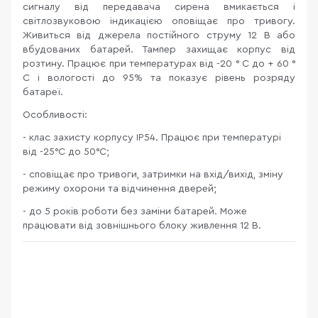
сигналу від передавача сирена вмикається і
світлозвуковою індикацією оповіщає про тривогу.
Живиться від джерела постійного струму 12 В або
вбудованих батарей. Тампер захищає корпус від
розтину. Працює при температурах від -20 ° C до + 60 °
C і вологості до 95% та показує рівень розряду
батареї.
Особливості:
- клас захисту корпусу IP54. Працює при температурі
від -25°С до 50°С;
- сповіщає про тривоги, затримки на вхід/вихід, зміну
режиму охорони та відчинення дверей;
- до 5 років роботи без заміни батарей. Може
працювати від зовнішнього блоку живлення 12 В.