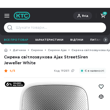
0
Вхід
ВСЕ ПРО ТОВАР
ХАРАКТЕРИСТИКИ
ВІДГУКИ
ПИТАННЯ ТА 
Датчики
Сирени
Сирени Ajax
Сирена світлозвукова Aja
Сирена світлозвукова Ajax StreetSiren
Jeweller White
4/5
Код:
192811
Є в наявності