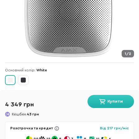
1/2
Основний колір:
White
Купити
4 349 грн
Кешбек
43 грн
Розстрочка та кредит
Від
217
грн/міс