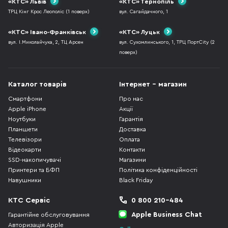
«КТС» Львів
«КТС» Тернопіль
ТРЦ Кінг Крос Леополіс (1 поверх)
вул. Сагайдачного, 1
«КТС» Івано-Франківськ
«КТС» Луцьк
вул. І.Миколайчука, 2, ТЦ Арсен
вул. Сухомлинського, 1, ТРЦ ПортCity (2
поверх)
Каталог товарів
Інтернет - магазин
Смартфони
Про нас
Apple iPhone
Акції
Ноутбуки
Гарантія
Планшети
Доставка
Телевізори
Оплата
Відеокарти
Контакти
SSD-накопичувачі
Магазини
Принтери та БФП
Політика конфіденційності
Навушники
Black Friday
КТС Сервіс
0 800 210-484
Apple Business Chat
Гарантійне обслуговування
Авторизація Apple