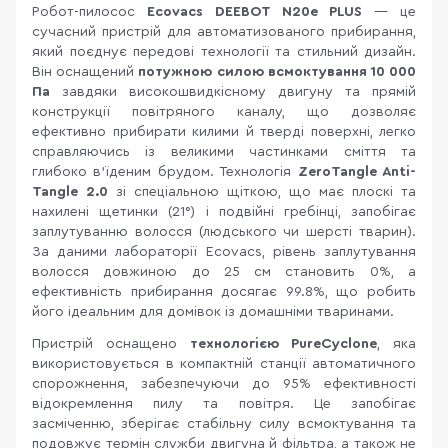
Робот-пилосос
Ecovacs DEEBOT N20e PLUS
— це
сучасний пристрій для автоматизованого прибирання,
який поєднує передові технології та стильний дизайн.
Він оснащений
потужною силою всмоктування 10 000
Па
завдяки високошвидкісному двигуну та прямій
конструкції повітряного каналу, що дозволяє
ефективно прибирати килими й тверді поверхні, легко
справляючись із великими частинками сміття та
глибоко в’їденим брудом. Технологія
ZeroTangle Anti-
Tangle 2.0
зі спеціальною щіткою, що має плоскі та
нахилені щетинки (21°) і подвійні гребінці, запобігає
заплутуванню волосся (людського чи шерсті тварин).
За даними лабораторії Ecovacs, рівень заплутування
волосся довжиною до 25 см становить 0%, а
ефективність прибирання досягає 99.8%, що робить
його ідеальним для домівок із домашніми тваринами.
Пристрій оснащено
технологією PureCyclone
, яка
використовується в компактній станції автоматичного
спорожнення, забезпечуючи до 95% ефективності
відокремлення пилу та повітря. Це запобігає
засміченню, зберігає стабільну силу всмоктування та
подовжує термін служби двигуна й фільтра, а також не