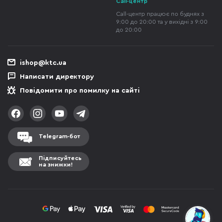
Call-центр
Call-центр працює по буднях з
9:00 до 20:00 та у вихідні з 9:00
до 20:00
ishop@ktc.ua
Написати директору
Повідомити про помилку на сайті
Telegram-бот
Підписуйтесь
на знижки!