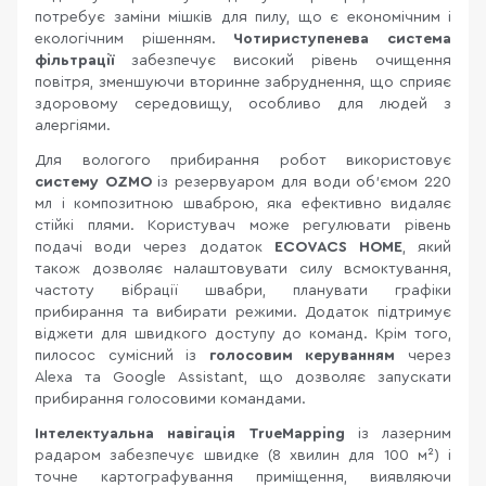
потребує заміни мішків для пилу, що є економічним і
екологічним рішенням.
Чотириступенева система
фільтрації
забезпечує високий рівень очищення
повітря, зменшуючи вторинне забруднення, що сприяє
здоровому середовищу, особливо для людей з
алергіями.
Для вологого прибирання робот використовує
систему OZMO
із резервуаром для води об’ємом 220
мл і композитною шваброю, яка ефективно видаляє
стійкі плями. Користувач може регулювати рівень
подачі води через додаток
ECOVACS HOME
, який
також дозволяє налаштовувати силу всмоктування,
частоту вібрації швабри, планувати графіки
прибирання та вибирати режими. Додаток підтримує
віджети для швидкого доступу до команд. Крім того,
пилосос сумісний із
голосовим керуванням
через
Alexa та Google Assistant, що дозволяє запускати
прибирання голосовими командами.
Інтелектуальна навігація TrueMapping
із лазерним
радаром забезпечує швидке (8 хвилин для 100 м²) і
точне картографування приміщення, виявляючи