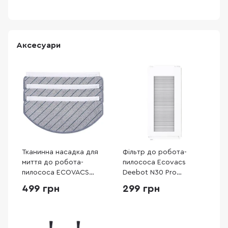
Аксесуари
Тканинна насадка для
Фільтр до робота-
миття до робота-
пилососа Ecovacs
пилососа ECOVACS
Deebot N30 Pro
DEEBOT N20e
Omni/N20E Plus/N20E
499 грн
299 грн
PLUS/N20e/N20
(DFI030036)
PRO/N20 PRO PLUS
(DCC030029)