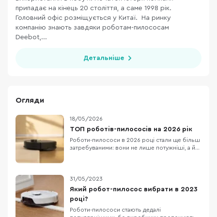
припадає на кінець 20 століття, а саме 1998 рік.
Головний офіс розміщується у Китаї. На ринку
компанію знають завдяки роботам-пилососам
Deebot,...
Детальніше
Огляди
18/05/2026
ТОП роботів-пилососів на 2026 рік
Роботи-пилососи в 2026 році стали ще більш
затребуваними: вони не лише потужніші, а й
більш автономні й «розумні». Сучасні моделі
поєднують у собі інтелектуальну навігацію
(лазерне сканування, 3D-карти,
мультиповерхову підтримку), функції
31/05/2023
вологого прибирання та зручність
Який робот-пилосос вибрати в 2023
обслуговування. Завдяки ємни
році?
Роботи-пилососи стають дедалі