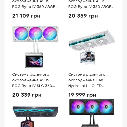
охолодження ASUS
охолодження ASUS
ROG Ryuo IV 360 ARGB
ROG Ryuo IV 360 ARGB
White (90RC01N2-
(90RC01N1-B0EAY0)
21 109 грн
20 359 грн
B0EAY0)
Система рідинного
Система рідинного
охолодження ASUS
охолодження Lian-Li
ROG Ryuo IV SLC 360
Hydroshift II OLED
ARGB White (90RC0152-
Curved 360 TL White
20 339 грн
19 999 грн
B0EAY0)
(G89.GHS2OLDC36TW.00)