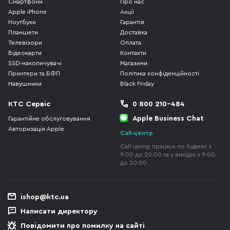
Смартфони
Про нас
Apple iPhone
Акції
Ноутбуки
Гарантія
Планшети
Доставка
Телевізори
Оплата
Відеокарти
Контакти
SSD-накопичувачі
Магазини
Принтери та БФП
Політика конфіденційності
Навушники
Black Friday
КТС Сервіс
0 800 210-484
Apple Business Chat
Гарантійне обслуговування
Авторизація Apple
Call-центр
Call-центр працює по буднях з
9:00 до 20:00 та у вихідні з 9:00
до 20:00
ishop@ktc.ua
Написати директору
Повідомити про помилку на сайті