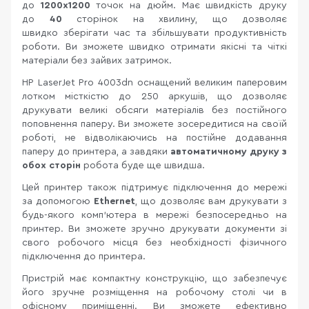
до
1200x1200
точок на дюйм. Має швидкість друку
до
40
сторінок на хвилину, що дозволяє
швидко зберігати час та збільшувати продуктивність
роботи. Ви зможете швидко отримати якісні та чіткі
матеріали без зайвих затримок.
HP LaserJet Pro 4003dn оснащений великим паперовим
лотком місткістю до 250 аркушів, що дозволяє
друкувати великі обсяги матеріалів без постійного
поповнення паперу. Ви зможете зосередитися на своїй
роботі, не відволікаючись на постійне додавання
паперу до принтера, а завдяки
автоматичному друку з
обох сторін
робота буде ще швидша.
Цей принтер також підтримує підключення до мережі
за допомогою
Ethernet
, що дозволяє вам друкувати з
будь-якого комп'ютера в мережі безпосередньо на
принтер. Ви зможете зручно друкувати документи зі
свого робочого місця без необхідності фізичного
підключення до принтера.
Пристрій має компактну конструкцію, що забезпечує
його зручне розміщення на робочому столі чи в
офісному приміщенні. Ви зможете ефективно