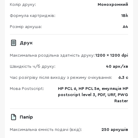
Колір друку:
Монохромний
Формула картриджів:
1Bk
Розмір аркуша:
A4
Друк
Максимальна роздільна здатність друку:
1200 x 1200 dpi
Швидкість ч/б друку:
40 арк/хв
Час розігріву після виходу з режиму очікування:
6.3 с
Мова Postscript:
HP PCL 6, HP PCL 5e, емуляція HP
postscript level 3, PDF, URF, PWG
Raster
Папір
Максимальна ємність подачі (вхід):
250 аркушів