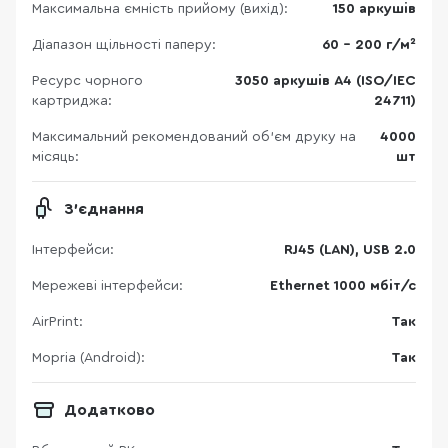
Максимальна ємність прийому (вихід):
150 аркушів
Діапазон щільності паперу:
60 - 200 г/м²
Ресурс чорного
3050 аркушів A4 (ISO/IEC
картриджа:
24711)
Максимальний рекомендований об’єм друку на
4000
місяць:
шт
З'єднання
Інтерфейси:
RJ45 (LAN), USB 2.0
Мережеві інтерфейси:
Ethernet 1000 мбіт/с
AirPrint:
Так
Mopria (Android):
Так
Додатково