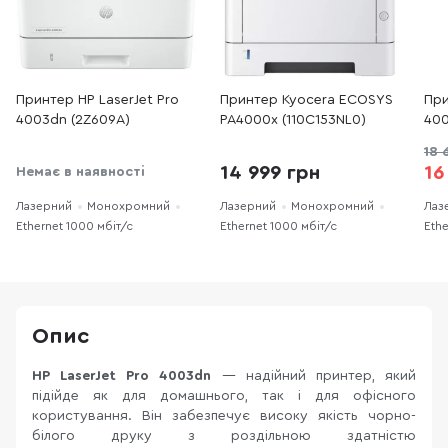
Принтер HP LaserJet Pro
Принтер Kyocera ECOSYS
При
4003dn (2Z609A)
PA4000x (110C153NL0)
400
18 
14 999 грн
16
Немає в наявності
Лазерний
Монохромний
Лазерний
Монохромний
Лаз
Ethernet 1000 мбіт/с
Ethernet 1000 мбіт/с
Ethe
Опис
HP LaserJet Pro 4003dn
— надійний принтер, який
підійде як для домашнього, так і для офісного
користування. Він забезпечує високу якість чорно-
білого друку з роздільною здатністю