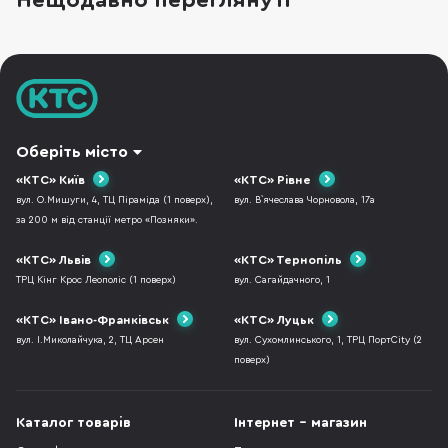
Нещодавно переглянуті
пристроїв і в цій статті ми розглянемо п’ять
камер Fujifilm
Оберіть місто
«КТС» Київ
«КТС» Рівне
вул. О.Мишуги, 4, ТЦ Піраміда (1 поверх),
вул. В`ячеслава Чорновола, 17а
за 200 м від станції метро «Позняки».
«КТС» Львів
«КТС» Тернопіль
ТРЦ Кінг Крос Леополіс (1 поверх)
вул. Сагайдачного, 1
«КТС» Івано-Франківськ
«КТС» Луцьк
вул. І.Миколайчука, 2, ТЦ Арсен
вул. Сухомлинського, 1, ТРЦ ПортCity (2
поверх)
Каталог товарів
Інтернет - магазин