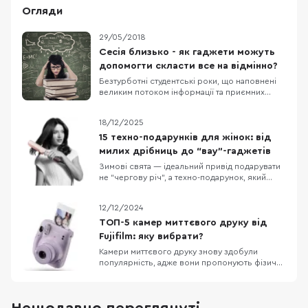
Огляди
29/05/2018
Сесія близько - як гаджети можуть
допомогти скласти все на відмінно?
Безтурботні студентські роки, що наповнені
великим потоком інформації та приємних
емоцій, раз на пів року розбавляються
стресовими спогадами - сесіями. Неважливо,
18/12/2025
чи ти будеш складати свої перші заліки та
іспити, чи ти вже професіонал написання
15 техно-подарунків для жінок: від
шпаргалок - у даній статті ми підготували
милих дрібниць до “вау”-гаджетів
декілька “циф
Зимові свята — ідеальний привід подарувати
не “чергову річ”, а техно-подарунок, який
реально працює щодня: додає комфорту,
економить час або просто піднімає настрій. У
12/12/2024
цій добірці — 15 ідей для жінок у порядку
зростання бюджету: від приємних дрібниць
ТОП-5 камер миттєвого друку від
“на кожен день” до великих “вау-подарунків”,
Fujifilm: яку вибрати?
які
Камери миттєвого друку знову здобули
популярність, адже вони пропонують фізичні
фото і задоволення від спостереження за
тим, як зображення з’являється прямо у вас
на очах. Fujifilm, лідер на ринку миттєвої
фотографії, пропонує широкий вибір