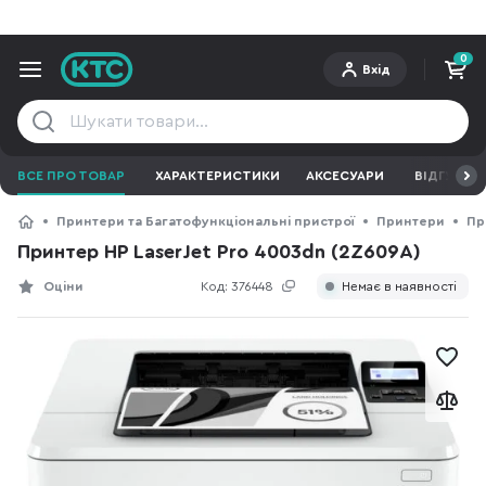
0
Вхід
ВСЕ ПРО ТОВАР
ХАРАКТЕРИСТИКИ
АКСЕСУАРИ
ВІДГУКИ
Принтери та Багатофункціональні пристрої
Принтери
Пр
Принтер HP LaserJet Pro 4003dn (2Z609A)
Оціни
Код:
376448
Немає в наявності