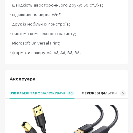
- швидкість двостороннього друку: 50 ст./хв;
- підключення через Wi-Fi;
- друк із мобільних пристроїв;
- система комплексного захисту;
- Microsoft Universal Print;
- формати паперу A4, A5, A6, B5, B6.
Аксесуари
USB КАБЕЛІ ТА РОЗГАЛУЖУВАЧІ
40
МЕРЕЖЕВІ ФІЛЬТРИ ТА ПОД