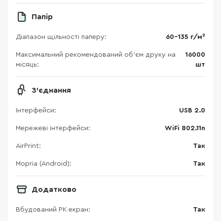
Папір
Діапазон щільності паперу:
60–135 г/м²
Максимальний рекомендований об’єм друку на
16000
місяць:
шт
З'єднання
Інтерфейси:
USB 2.0
Мережеві інтерфейси:
WiFi 802.11n
AirPrint:
Так
Mopria (Android):
Так
Додатково
Вбудований РК екран:
Так