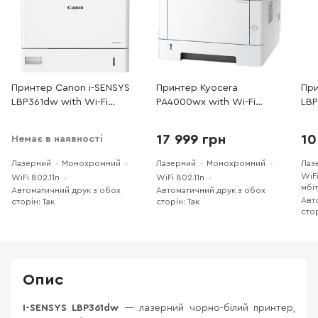
Принтер Canon i-SENSYS
Принтер Kyocera
При
LBP361dw with Wi-Fi
PA4000wx with Wi-Fi
LBP
(5644C008)
(110C1F3NL1)
(71
17 999 грн
10
Немає в наявності
Лазерний
Монохромний
Лазерний
Монохромний
Лаз
WiFi
WiFi 802.11n
WiFi 802.11n
мбіт
Автоматичний друк з обох
Автоматичний друк з обох
Авт
сторін: Так
сторін: Так
стор
Опис
I-SENSYS LBP361dw
— лазерний чорно-білий принтер,