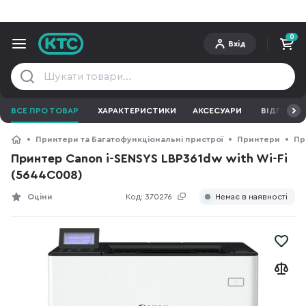
0
Вхід
ВСЕ ПРО ТОВАР
ХАРАКТЕРИСТИКИ
АКСЕСУАРИ
ВІДГУКИ
Принтери та Багатофункціональні пристрої
Принтери
Пр
Принтер Canon i-SENSYS LBP361dw with Wi-Fi
(5644C008)
Оціни
Код:
370276
Немає в наявності