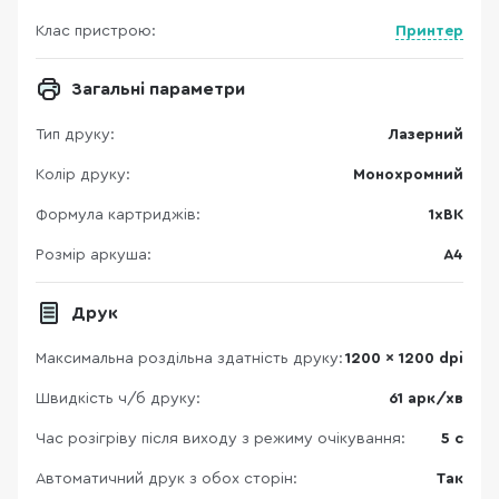
Клас пристрою:
Принтер
Загальні параметри
Тип друку:
Лазерний
Колір друку:
Монохромний
Формула картриджів:
1xBK
Розмір аркуша:
A4
Друк
Максимальна роздільна здатність друку:
1200 x 1200 dpi
Швидкість ч/б друку:
61 арк/хв
Час розігріву після виходу з режиму очікування:
5 с
Автоматичний друк з обох сторін:
Так