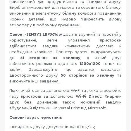
призначений для продуктивного та швидкого друку.
Виріб оптимізований для малого та середнього бізнесу.
Виконаний в елегантному
білому
кольорі з поєднанням
чорних деталей, що чудово підкреслить ділову
атмосферу в робочому приміщенні.
Canon i-SENSYS LBP361dw
досить зручний та простий у
користуванні, легке управління пристроєм
здійснюється завдяки компактному дисплею й
необхідним клавішам. Принтер здатен видруковувати
до
61
сторінок за хвилину
, а чіткий друк
забезпечить роздільна здатність
1200x1200
точок на
дюйм. Заощаджуйте час завдяки швидкості
двостороннього друку
50 сторінок за хвилину
та
виконуйте інші завдання.
Підключайтеся за допомогою Wi-Fi та легко створюйте
пару пристроїв за допомогою
Wi-Fi Direct
. Хмарний
друк без драйверів також можливий завдяки
вбудованій підтримці Universal Print від Microsoft.
Основні характеристики:
- швидкість друку документів A4: 61 ст./хв;