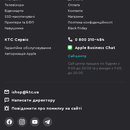
Телевізори
Оплата
Відеокарти
Контакти
SSD-накопичувачі
Магазини
Принтери та БФП
Політика конфіденційності
Навушники
Black Friday
КТС Сервіс
0 800 210-484
Apple Business Chat
Гарантійне обслуговування
Авторизація Apple
Call-центр
Call-центр працює по буднях з
9:00 до 20:00 та у вихідні з 9:00
до 20:00
ishop@ktc.ua
Написати директору
Повідомити про помилку на сайті