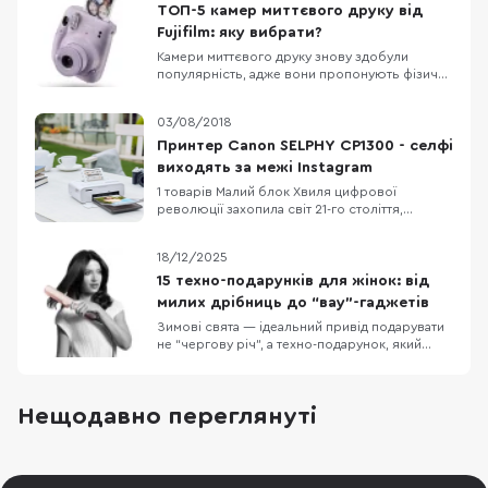
ТОП-5 камер миттєвого друку від
Fujifilm: яку вибрати?
Камери миттєвого друку знову здобули
популярність, адже вони пропонують фізичні
фото і задоволення від спостереження за
тим, як зображення з’являється прямо у вас
03/08/2018
на очах. Fujifilm, лідер на ринку миттєвої
фотографії, пропонує широкий вибір
Принтер Canon SELPHY CP1300 - селфі
пристроїв і в цій статті ми розглянемо п’ять
виходять за межі Instagrаm
камер Fujifilm
1 товарів Малий блок Хвиля цифрової
революції захопила світ 21-го століття,
подарувавши нам безліч крутих гаджетів, які
сильно змінили наше життя. Паперові книги на
18/12/2025
полицях можна замінити одним рідером, а
зберігаючі наші спогади фотоальбоми легко
15 техно-подарунків для жінок: від
вміщаються у пам’яті цифрових
милих дрібниць до “вау”-гаджетів
накопичувачів. Але, чи
Зимові свята — ідеальний привід подарувати
не “чергову річ”, а техно-подарунок, який
реально працює щодня: додає комфорту,
економить час або просто піднімає настрій. У
цій добірці — 15 ідей для жінок у порядку
Нещодавно переглянуті
зростання бюджету: від приємних дрібниць
“на кожен день” до великих “вау-подарунків”,
які