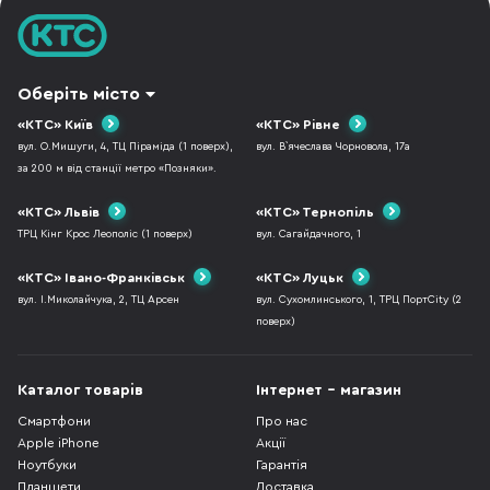
Оберіть місто
«КТС» Київ
«КТС» Рівне
вул. О.Мишуги, 4, ТЦ Піраміда (1 поверх),
вул. В`ячеслава Чорновола, 17а
за 200 м від станції метро «Позняки».
«КТС» Львів
«КТС» Тернопіль
ТРЦ Кінг Крос Леополіс (1 поверх)
вул. Сагайдачного, 1
«КТС» Івано-Франківськ
«КТС» Луцьк
вул. І.Миколайчука, 2, ТЦ Арсен
вул. Сухомлинського, 1, ТРЦ ПортCity (2
поверх)
Каталог товарів
Інтернет - магазин
Смартфони
Про нас
Apple iPhone
Акції
Ноутбуки
Гарантія
Планшети
Доставка