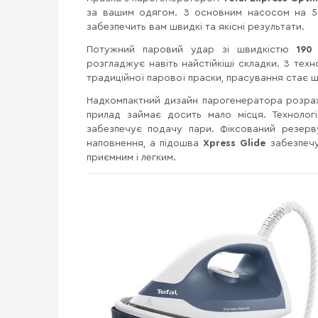
за вашим одягом. З основним насосом на 
забезпечить вам швидкі та якісні результати.
Потужний паровий удар зі швидкістю
190
розгладжує навіть найстійкіші складки. З техн
традиційної парової праски, прасування стає
Надкомпактний дизайн парогенератора розрах
прилад займає досить мало місця. Технологі
забезпечує подачу пари. Фіксований резер
наповнення, а підошва
Xpress Glide
забезпеч
приємним і легким.