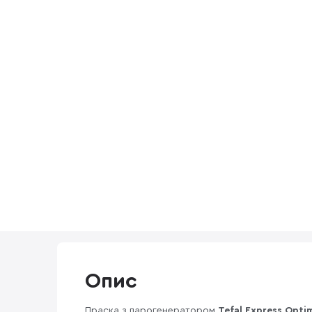
Опис
Праска з парогенератором
Tefal Express Opti