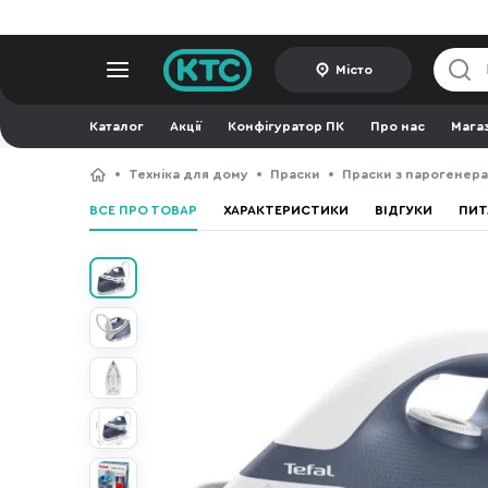
Місто
Каталог
Акції
Конфігуратор ПК
Про нас
Мага
Техніка для дому
Праски
Праски з парогенер
ВСЕ ПРО ТОВАР
ХАРАКТЕРИСТИКИ
ВІДГУКИ
ПИТ