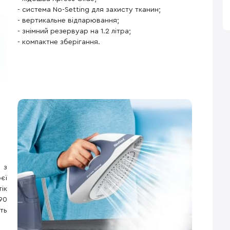
- система No-Setting для захисту тканин;
- вертикальне відпарювання;
- знімний резервуар на 1.2 літра;
- компактне зберігання.
 з
єї
ік
90
ть