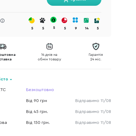
5
5
5
5
9
14
5
оштовна
14 днів на
Гарантія
ставка
обмін товару
24 міс.
істо
КТС
Безкоштовно
Від 90 грн
Відправимо 11/08
Від 45 грн.
Відправимо 11/08
Нова
Від 150 грн.
Відправимо 11/08