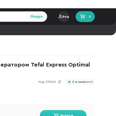
Пошук
Вхід
0
ератором Tefal Express Optimal
Код:
391260
Є в наявності
Купити