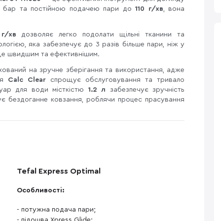
5 бар та постійною подачею пари до
110 г/хв
, вона
 г/хв
дозволяє легко подолати щільні тканини та
ологією, яка забезпечує до 3 разів більше пари, ніж у
 ще швидшим та ефективнішим.
ований на зручне зберігання та використання, адже
я
Calc Clear
спрощує обслуговування та тривало
вуар для води місткістю
1.2 л
забезпечує зручність
ує бездоганне ковзання, роблячи процес прасування
Tefal Express Optimal
Особливості:
- потужна подача пари;
- підошва Xpress Glide;