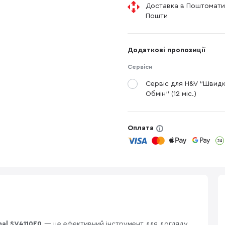
Доставка в Поштомати
Пошти
Додаткові пропозиції
Сервіси
Сервіс для H&V "Швид
Обмін" (12 міс.)
Оплата
mal SV4110E0
— це ефективний інструмент для догляду