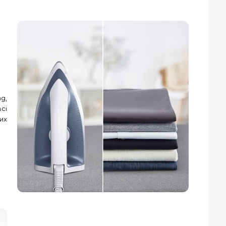
g,
сі
их