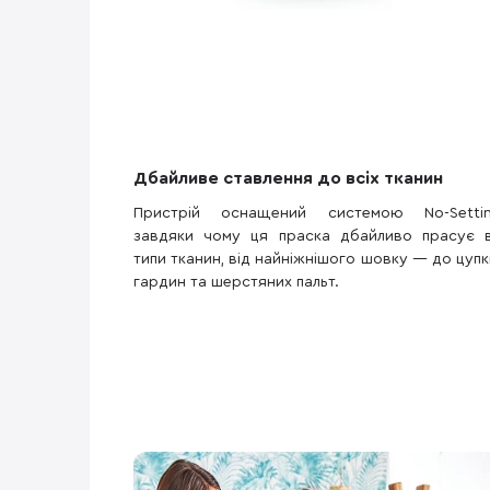
Дбайливе ставлення до всіх тканин
Пристрій оснащений системою No-Settin
завдяки чому ця праска дбайливо прасує в
типи тканин, від найніжнішого шовку — до цупк
гардин та шерстяних пальт.