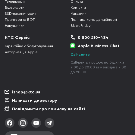
Телевізори
Оплата
Відеокарти
Контакти
SSD-накопичувачі
Магазини
Принтери та БФП
Політика конфіденційності
Навушники
Black Friday
КТС Сервіс
0 800 210-484
Apple Business Chat
Гарантійне обслуговування
Авторизація Apple
Call-центр
Call-центр працює по буднях з
9:00 до 20:00 та у вихідні з 9:00
до 20:00
ishop@ktc.ua
Написати директору
Повідомити про помилку на сайті