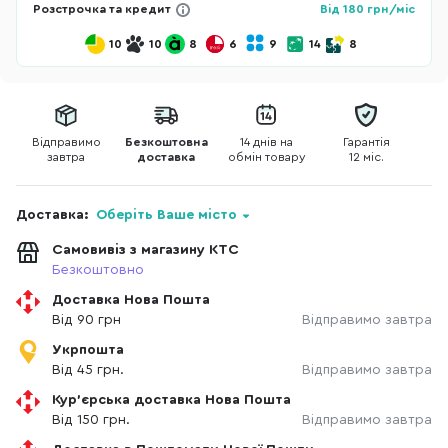
Розстрочка та кредит
Від
180
грн/міс
10
10
8
6
9
14
8
Відправимо
Безкоштовна
14 днів на
Гарантія
завтра
доставка
обмін товару
12 міс.
Доставка:
Оберіть Ваше місто
Самовивіз з магазину КТС
Безкоштовно
Доставка Нова Пошта
Від 90 грн
Відправимо завтра
Укрпошта
Від 45 грн.
Відправимо завтра
Кур'єрська доставка Нова Пошта
Від 150 грн.
Відправимо завтра