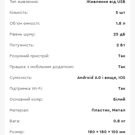
Тип живлення:
Живлення від USB
Кількість:
5 шт
Об'єм ємності:
1.8 л
Рівень шуму:
25 дБ
Потужність:
2 Вт
Розумний пристрій:
Так
Працює з мобільним додатком:
Так
Сумісність:
Android 6.0 і вище, IOS
Підтримка Wi-Fi:
Так
Основний колір:
Білий
Матеріал:
Пластик, Метал
Вага:
0.8 кг
Розмір:
180 x 180 x 150 мм