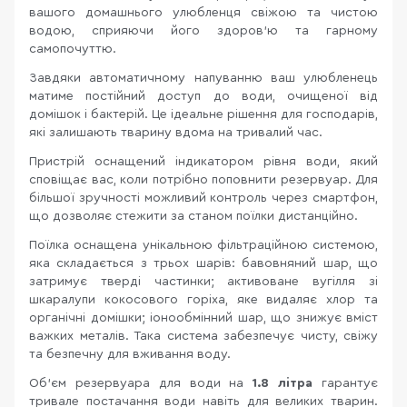
вашого домашнього улюбленця свіжою та чистою
водою, сприяючи його здоров’ю та гарному
самопочуттю.
Завдяки автоматичному напуванню ваш улюбленець
матиме постійний доступ до води, очищеної від
домішок і бактерій. Це ідеальне рішення для господарів,
які залишають тварину вдома на тривалий час.
Пристрій оснащений індикатором рівня води, який
сповіщає вас, коли потрібно поповнити резервуар. Для
більшої зручності можливий контроль через смартфон,
що дозволяє стежити за станом поїлки дистанційно.
Поїлка оснащена унікальною фільтраційною системою,
яка складається з трьох шарів: бавовняний шар, що
затримує тверді частинки; активоване вугілля зі
шкаралупи кокосового горіха, яке видаляє хлор та
органічні домішки; іонообмінний шар, що знижує вміст
важких металів. Така система забезпечує чисту, свіжу
та безпечну для вживання воду.
Об’єм резервуара для води на
1.8 літра
гарантує
тривале постачання води навіть для великих тварин.