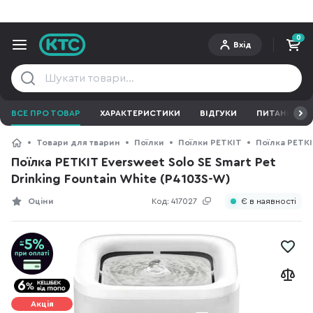
0
Вхід
ВСЕ ПРО ТОВАР
ХАРАКТЕРИСТИКИ
ВІДГУКИ
ПИТАННЯ ТА 
Товари для тварин
Поїлки
Поїлки PETKIT
Поїлка PETKIT
Поїлка PETKIT Eversweet Solo SE Smart Pet
Drinking Fountain White (P4103S-W)
Оціни
Код:
417027
Є в наявності
Акція