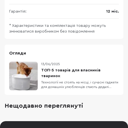
Гарантія:
12 міс.
* Характеристики та комплектація товару можуть
змінюватися виробником без повідомлення
Огляди
13/06/2025
ТОП-5 товарів для власників
тваринок
Технології не стоять на місці, і сучасні гаджети
для домашніх улюбленців стають дедалі
популярнішими серед турботливих
господарів. Якщо ви хочете забезпечити
своїй тваринці комфорт, здоров’я і навіть
Нещодавно переглянуті
розваги, ось п’ять пристроїв, які варто мати
вдома. 1. Uahpet Glow Wireless Pet Fountain —
інтелект