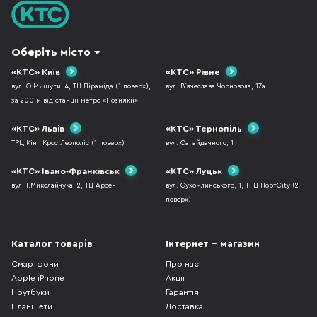
Оберіть місто
«КТС» Київ
«КТС» Рівне
вул. О.Мишуги, 4, ТЦ Піраміда (1 поверх),
вул. В`ячеслава Чорновола, 17а
за 200 м від станції метро «Позняки».
«КТС» Львів
«КТС» Тернопіль
ТРЦ Кінг Крос Леополіс (1 поверх)
вул. Сагайдачного, 1
«КТС» Івано-Франківськ
«КТС» Луцьк
вул. І.Миколайчука, 2, ТЦ Арсен
вул. Сухомлинського, 1, ТРЦ ПортCity (2
поверх)
Каталог товарів
Інтернет - магазин
Смартфони
Про нас
Apple iPhone
Акції
Ноутбуки
Гарантія
Планшети
Доставка