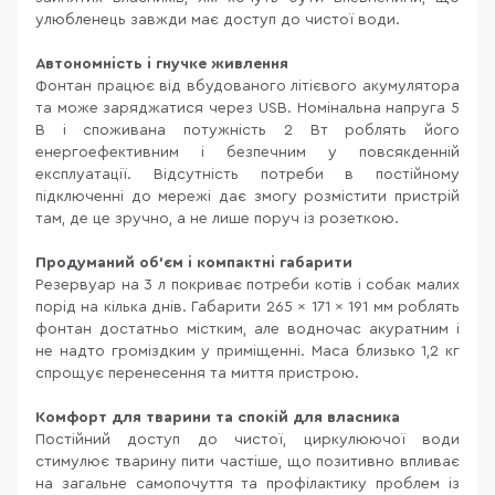
улюбленець завжди має доступ до чистої води.
Автономність і гнучке живлення
Фонтан працює від вбудованого літієвого акумулятора
та може заряджатися через USB. Номінальна напруга 5
В і споживана потужність 2 Вт роблять його
енергоефективним і безпечним у повсякденній
експлуатації. Відсутність потреби в постійному
підключенні до мережі дає змогу розмістити пристрій
там, де це зручно, а не лише поруч із розеткою.
Продуманий об’єм і компактні габарити
Резервуар на 3 л покриває потреби котів і собак малих
порід на кілька днів. Габарити 265 × 171 × 191 мм роблять
фонтан достатньо містким, але водночас акуратним і
не надто громіздким у приміщенні. Маса близько 1,2 кг
спрощує перенесення та миття пристрою.
Комфорт для тварини та спокій для власника
Постійний доступ до чистої, циркулюючої води
стимулює тварину пити частіше, що позитивно впливає
на загальне самопочуття та профілактику проблем із