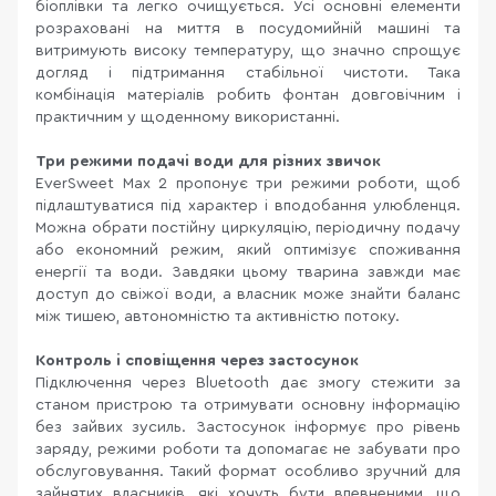
біоплівки та легко очищується. Усі основні елементи
розраховані на миття в посудомийній машині та
витримують високу температуру, що значно спрощує
догляд і підтримання стабільної чистоти. Така
комбінація матеріалів робить фонтан довговічним і
практичним у щоденному використанні.
Три режими подачі води для різних звичок
EverSweet Max 2 пропонує три режими роботи, щоб
підлаштуватися під характер і вподобання улюбленця.
Можна обрати постійну циркуляцію, періодичну подачу
або економний режим, який оптимізує споживання
енергії та води. Завдяки цьому тварина завжди має
доступ до свіжої води, а власник може знайти баланс
між тишею, автономністю та активністю потоку.
Контроль і сповіщення через застосунок
Підключення через Bluetooth дає змогу стежити за
станом пристрою та отримувати основну інформацію
без зайвих зусиль. Застосунок інформує про рівень
заряду, режими роботи та допомагає не забувати про
обслуговування. Такий формат особливо зручний для
зайнятих власників, які хочуть бути впевненими, що