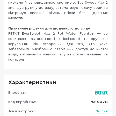
нирками й сечовидільною системою. EverSweet Max 2
зменшує рутину догляду, автоматизує подачу води та
підтримує високий рівень гігієни без щоденних
клопотів.
Практичне рішення для щоденного догляду
PETKIT EverSweet Max 2 Pet Water Fountain — це
поєднання автономності, гігієнічності та зручного
керування. Він створений для тих, хто хоче
забезпечити улюбленцю стабільний доступ до чистої
води, витрачаючи мінімум часу на обслуговування та
контроль.
Характеристики
Виробник:
PETKIT
Код виробника:
P4116 UVC
Тип пристрою:
Поїлка