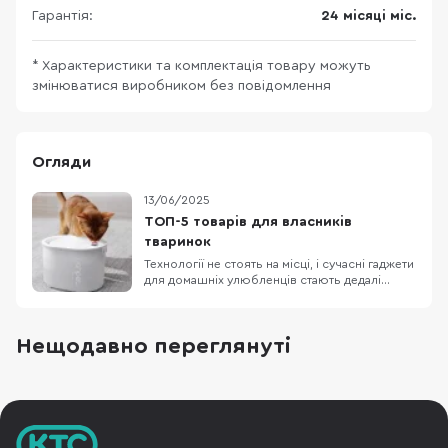
Гарантія:
24 місяці міс.
* Характеристики та комплектація товару можуть
змінюватися виробником без повідомлення
Огляди
13/06/2025
ТОП-5 товарів для власників
тваринок
Технології не стоять на місці, і сучасні гаджети
для домашніх улюбленців стають дедалі
популярнішими серед турботливих
господарів. Якщо ви хочете забезпечити
своїй тваринці комфорт, здоров’я і навіть
Нещодавно переглянуті
розваги, ось п’ять пристроїв, які варто мати
вдома. 1. Uahpet Glow Wireless Pet Fountain —
інтелект