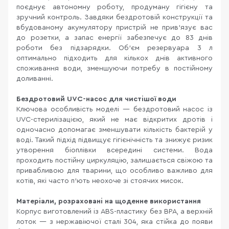
поєднує автономну роботу, продуману гігієну та
зручний контроль. Завдяки бездротовій конструкції та
вбудованому акумулятору пристрій не прив’язує вас
до розетки, а запас енергії забезпечує до 83 днів
роботи без підзарядки. Об’єм резервуара 3 л
оптимально підходить для кількох днів активного
споживання води, зменшуючи потребу в постійному
доливанні.
Бездротовий UVC-насос для чистішої води
Ключова особливість моделі — бездротовий насос із
UVC-стерилізацією, який не має відкритих дротів і
одночасно допомагає зменшувати кількість бактерій у
воді. Такий підхід підвищує гігієнічність та знижує ризик
утворення біоплівки всередині системи. Вода
проходить постійну циркуляцію, залишається свіжою та
привабливою для тварини, що особливо важливо для
котів, які часто п’ють неохоче зі стоячих мисок.
Матеріали, розраховані на щоденне використання
Корпус виготовлений із ABS-пластику без BPA, а верхній
лоток — з нержавіючої сталі 304, яка стійка до появи