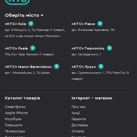
Оберіть місто
«КТС» Київ
«КТС» Рівне
вул. О.Мишуги, 4, ТЦ Піраміда (1 поверх),
вул. В`ячеслава Чорновола, 17а
за 200 м від станції метро «Позняки».
«КТС» Львів
«КТС» Тернопіль
ТРЦ Кінг Крос Леополіс (1 поверх)
вул. Сагайдачного, 1
«КТС» Івано-Франківськ
«КТС» Луцьк
вул. І.Миколайчука, 2, ТЦ Арсен
вул. Сухомлинського, 1, ТРЦ ПортCity (2
поверх)
Каталог товарів
Інтернет - магазин
Смартфони
Про нас
Apple iPhone
Акції
Ноутбуки
Гарантія
Планшети
Доставка
Телевізори
Оплата