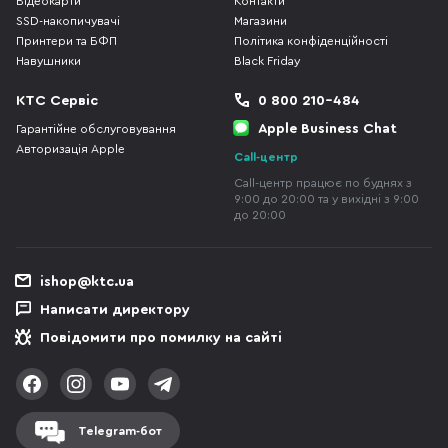
Відеокарти
Контакти
SSD-накопичувачі
Магазини
Принтери та БФП
Політика конфіденційності
Навушники
Black Friday
КТС Сервіс
0 800 210-484
Apple Business Chat
Гарантійне обслуговування
Авторизація Apple
Call-центр
Call-центр працює по буднях з
9:00 до 20:00 та у вихідні з 9:00
до 20:00
ishop@ktc.ua
Написати директору
Повідомити про помилку на сайті
Telegram-бот