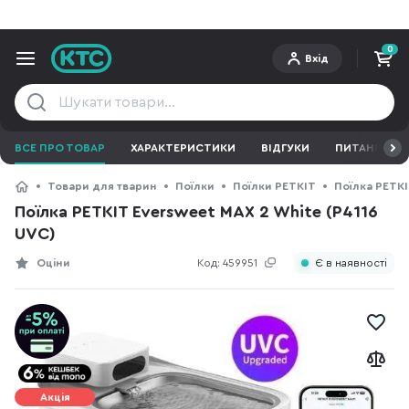
0
Вхід
ВСЕ ПРО ТОВАР
ХАРАКТЕРИСТИКИ
ВІДГУКИ
ПИТАННЯ ТА 
Товари для тварин
Поїлки
Поїлки PETKIT
Поїлка PETKI
Поїлка PETKIT Eversweet MAX 2 White (P4116
UVC)
Оціни
Код:
459951
Є в наявності
Акція