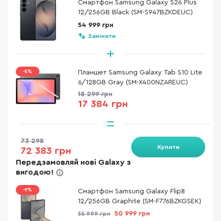
Смартфон Samsung Galaxy S26 Plus
12/256GB Black (SM-S947BZKDEUC)
54 999 грн
Замінити
-5%
Планшет Samsung Galaxy Tab S10 Lite
6/128GB Gray (SM-X400NZAREUC)
18 299 грн
17 384 грн
73 298
Купити
72 383 грн
Передзамовляй нові Galaxy з
вигодою!
-9%
Смартфон Samsung Galaxy Flip8
12/256GB Graphite (SM-F776BZKGSEK)
50 999 грн
55 999 грн