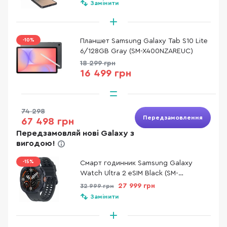
Замінити
-10%
Планшет Samsung Galaxy Tab S10 Lite
6/128GB Gray (SM-X400NZAREUC)
18 299 грн
16 499 грн
74 298
Передзамовлення
67 498 грн
Передзамовляй нові Galaxy з
вигодою!
-15%
Смарт годинник Samsung Galaxy
Watch Ultra 2 eSIM Black (SM-
L715FZKASEK)
27 999 грн
32 999 грн
Замінити