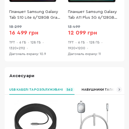
Планшет Samsung Galaxy
Планшет Samsung Galaxy
П
Tab S10 Lite 6/128GB Gray
Tab A11 Plus 5G 6/128GB
T
(SM-X400NZAREUC)
Gray (SM-X236BZAREUC)
G
18 299
13 499
1
16 499 грн
12 099 грн
TFT
6 ГБ
128 ГБ
TFT
6 ГБ
128 ГБ
T
1320x2112
1920×1200
1
Діагональ екрану: 10.9
Діагональ екрану: 11
Д
Аксесуари
USB КАБЕЛІ ТА РОЗГАЛУЖУВАЧІ
562
НАВУШНИКИ ТА ГАРНІТУРИ