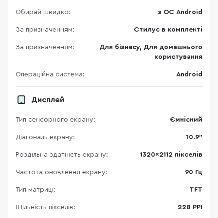
Обирай швидко:
з ОС Android
За призначенням:
Стилус в комплекті
За призначенням:
Для бізнесу, Для домашнього
користування
Операційна система:
Android
Дисплей
Тип сенсорного екрану:
Ємнісний
Діагональ екрану:
10.9"
Роздільна здатність екрану:
1320x2112 пікселів
Частота оновлення екрану:
90 Гц
Тип матриці:
TFT
Щільність пікселів:
228 PPI