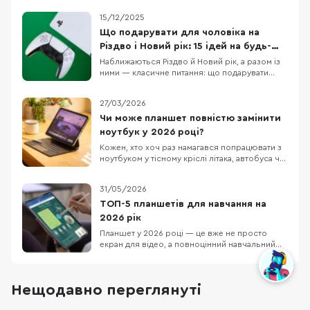
15/12/2025
Що подарувати для чоловіка на
Різдво і Новий рік: 15 ідей на будь-
який бюджет
Наближаються Різдво й Новий рік, а разом із
ними — класичне питання: що подарувати
чоловіку, щоб це було і “вау”, і справді
корисно. У цій підбірці ми зібрали 15 техно-
27/03/2026
ідей під різні сценарії життя: для геймера,
офісного працівника, спортсмена, меломана
Чи може планшет повністю замінити
та любителя подорожей. Тут немає
ноутбук у 2026 році?
випадкових по
Кожен, хто хоч раз намагався попрацювати з
ноутбуком у тісному кріслі літака, автобуса чи
в заповненому кафе, знає цей біль. Масивний
пристрій, який швидко розряджається,
31/05/2026
габаритний блок живлення та постійна
нестача місця. Саме тому все більше
ТОП-5 планшетів для навчання на
фрилансерів, студентів та людей у
2026 рік
відрядженнях замислюют
Планшет у 2026 році — це вже не просто
екран для відео, а повноцінний навчальний
інструмент: для онлайн-уроків, конспектів,
PDF-файлів, презентацій, хмарних сервісів і
швидкого доступу до навчальних платформ.
Нещодавно переглянуті
Він компактніший за ноутбук, зручніший за
смартфон і може стати універсальним