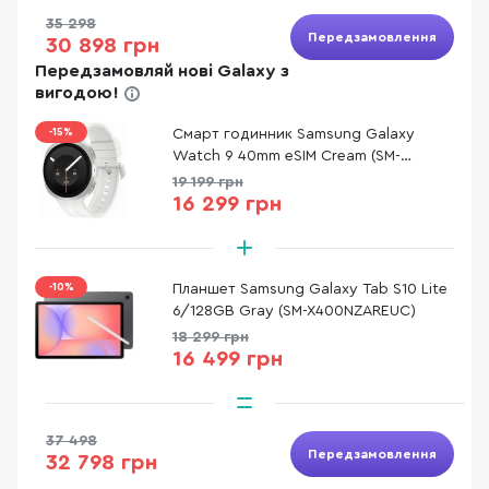
35 298
Передзамовлення
30 898 грн
Передзамовляй нові Galaxy з
вигодою!
-15%
Смарт годинник Samsung Galaxy
Watch 9 40mm eSIM Cream (SM-
L345FZEASEK)
19 199 грн
16 299 грн
-10%
Планшет Samsung Galaxy Tab S10 Lite
6/128GB Gray (SM-X400NZAREUC)
18 299 грн
16 499 грн
37 498
Передзамовлення
32 798 грн