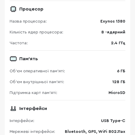
Процесор
Назва процесора:
Exynos 1380
Кількість ядер процесора:
8 -ядерний
Частота:
2.4 ГГц
Пам'ять
Об’єм оперативної пам’яті:
6 ГБ
Об'єм внутрішньої пам'яті:
128 ГБ
Підтримка карт пам’яті:
MicroSD
Інтерфейси
Інтерфейси:
USB Type-C
Мережеві інтерфейси:
Bluetooth, GPS, WiFi 802.11ax