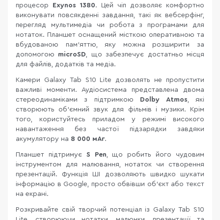
процесор
Exynos 1380
. Цей чіп дозволяє комфортно
виконувати повсякденні завдання, такі як вебсерфінг,
перегляд мультимедіа чи робота з програмами для
нотаток. Планшет оснащений місткою оперативною та
вбудованою пам'яттю, яку можна розширити за
допомогою
microSD
, що забезпечує достатньо місця
для файлів, додатків та медіа.
Камери Galaxy Tab S10 Lite дозволять не пропустити
важливі моменти. Аудіосистема представлена двома
стереодинаміками з підтримкою
Dolby Atmos
, які
створюють об’ємний звук для фільмів і музики. Крім
того, користуйтесь приладом у режимі високого
навантаження без частої підзарядки завдяки
акумулятору на
8 000 мАг
.
Планшет підтримує
S Pen
, що робить його чудовим
інструментом для малювання, нотаток чи створення
презентацій. Функція ШІ дозволяють швидко шукати
інформацію в Google, просто обвівши об’єкт або текст
на екрані.
Розкривайте свій творчий потенціал із Galaxy Tab S10
Lite, створюючи нотатки, малюнки, презентації та