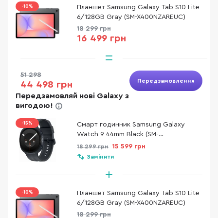
-10%
Планшет Samsung Galaxy Tab S10 Lite
6/128GB Gray (SM-X400NZAREUC)
18 299 грн
16 499 грн
51 298
Передзамовлення
44 498 грн
Передзамовляй нові Galaxy з
вигодою!
-15%
Смарт годинник Samsung Galaxy
Watch 9 44mm Black (SM-
L350NZKASEK)
15 599 грн
18 299 грн
Замінити
-10%
Планшет Samsung Galaxy Tab S10 Lite
6/128GB Gray (SM-X400NZAREUC)
18 299 грн