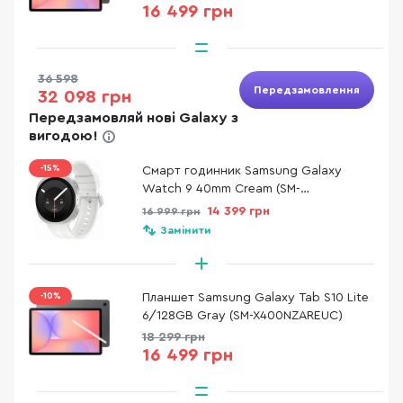
16 499 грн
36 598
Передзамовлення
32 098 грн
Передзамовляй нові Galaxy з
вигодою!
-15%
Смарт годинник Samsung Galaxy
Watch 9 40mm Cream (SM-
L340NZEASEK)
14 399 грн
16 999 грн
Замінити
-10%
Планшет Samsung Galaxy Tab S10 Lite
6/128GB Gray (SM-X400NZAREUC)
18 299 грн
16 499 грн