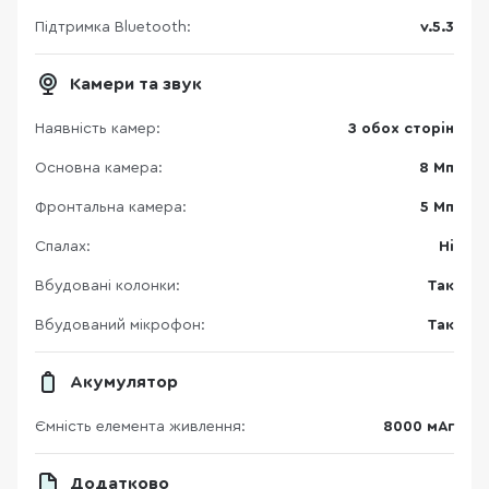
Підтримка Bluetooth:
v.5.3
Камери та звук
Наявність камер:
З обох сторін
Основна камера:
8 Мп
Фронтальна камера:
5 Мп
Спалах:
Ні
Вбудовані колонки:
Так
Вбудований мікрофон:
Так
Акумулятор
Ємність елемента живлення:
8000 мАг
Додатково