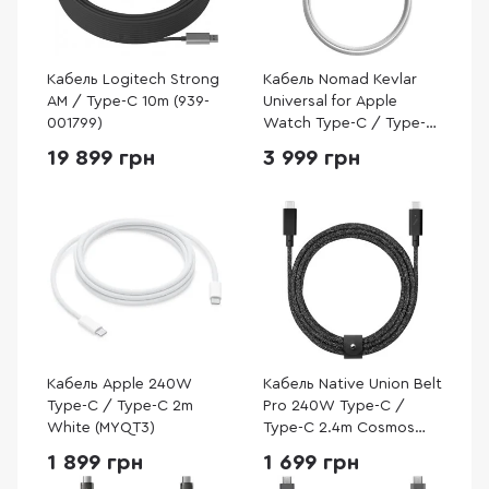
Кабель Logitech Strong
Кабель Nomad Kevlar
AM / Type-C 10m (939-
Universal for Apple
001799)
Watch Type-C / Type-C
1.5m White
19 899 грн
3 999 грн
(NM014667858)
Кабель Apple 240W
Кабель Native Union Belt
Type-C / Type-C 2m
Pro 240W Type-C /
White (MYQT3)
Type-C 2.4m Cosmos
Black (BELT-PRO2-COS-
1 899 грн
1 699 грн
NP)