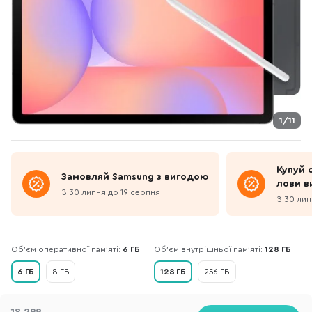
1/11
Купуй 
Замовляй Samsung з вигодою
лови в
З 30 липня до 19 серпня
товар 
З 30 лип
Об’єм оперативної пам’яті:
6 ГБ
Об'єм внутрішньої пам'яті:
128 ГБ
6 ГБ
8 ГБ
128 ГБ
256 ГБ