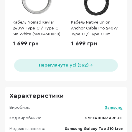
Кабель Nomad Kevlar
Кабель Native Union
240W Type-C / Type-C
Anchor Cable Pro 240W
3m White (NM014681858)
Type-C / Type-C 3m
Cosmos Black (ACABLE-
1 699 грн
1 699 грн
C-COS-NP)
Переглянути усі (562)
Характеристики
Виробник:
Samsung
Код виробника:
SM-X400NZAREUC
Модель планшета:
Samsung Galaxy Tab S10 Lite