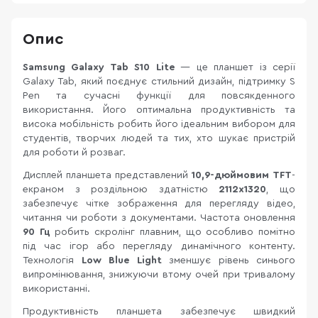
Опис
Samsung Galaxy Tab S10 Lite
— це планшет із серії
Galaxy Tab, який поєднує стильний дизайн, підтримку S
Pen та сучасні функції для повсякденного
використання. Його оптимальна продуктивність та
висока мобільність робить його ідеальним вибором для
студентів, творчих людей та тих, хто шукає пристрій
для роботи й розваг.
Дисплей планшета представлений
10,9-дюймовим TFT
-
екраном з роздільною здатністю
2112x1320
, що
забезпечує чітке зображення для перегляду відео,
читання чи роботи з документами. Частота оновлення
90 Гц
робить скролінг плавним, що особливо помітно
під час ігор або перегляду динамічного контенту.
Технологія
Low Blue Light
зменшує рівень синього
випромінювання, знижуючи втому очей при тривалому
використанні.
Продуктивність планшета забезпечує швидкий