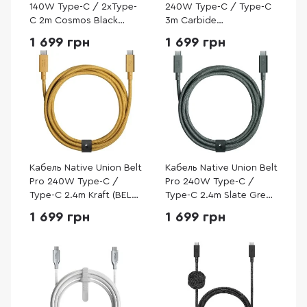
140W Type-C / 2xType-
240W Type-C / Type-C
C 2m Cosmos Black
3m Carbide
(BELT-C-2C-COS)
(NM014957858)
1 699 грн
1 699 грн
Кабель Native Union Belt
Кабель Native Union Belt
Pro 240W Type-C /
Pro 240W Type-C /
Type-C 2.4m Kraft (BELT-
Type-C 2.4m Slate Green
PRO2-KFT-NP)
(BELT-PRO2-GRN-NP)
1 699 грн
1 699 грн