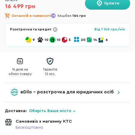
18 299
Купити
16 499 грн
Останній в наявності
Кешбек
164 грн
Розстрочка та кредит
Від
1 140
грн/міс
9
10
10
5
20
14
6
14 днів на
Гарантія
обмін товару
12 міс.
eDilo - розстрочка для юридичних осіб
Доставка:
Оберіть Ваше місто
Самовивіз з магазину КТС
Безкоштовно