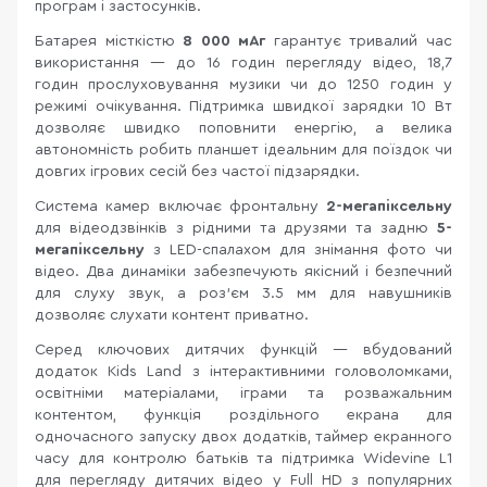
програм і застосунків.
Батарея місткістю
8 000 мАг
гарантує тривалий час
використання — до 16 годин перегляду відео, 18,7
годин прослуховування музики чи до 1250 годин у
режимі очікування. Підтримка швидкої зарядки 10 Вт
дозволяє швидко поповнити енергію, а велика
автономність робить планшет ідеальним для поїздок чи
довгих ігрових сесій без частої підзарядки.
Система камер включає фронтальну
2-мегапіксельну
для відеодзвінків з рідними та друзями та задню
5-
мегапіксельну
з LED-спалахом для знімання фото чи
відео. Два динаміки забезпечують якісний і безпечний
для слуху звук, а роз'єм 3.5 мм для навушників
дозволяє слухати контент приватно.
Серед ключових дитячих функцій — вбудований
додаток Kids Land з інтерактивними головоломками,
освітніми матеріалами, іграми та розважальним
контентом, функція роздільного екрана для
одночасного запуску двох додатків, таймер екранного
часу для контролю батьків та підтримка Widevine L1
для перегляду дитячих відео у Full HD з популярних