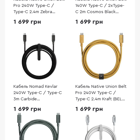
Pro 240W Type-C /
140W Type-C / 2xType-
Type-C 2.4m Zebra
C 2m Cosmos Black
(BELT-PRO2-ZEB-NP)
(BELT-C-2C-COS)
1 699 грн
1 699 грн
Кабель Nomad Kevlar
Кабель Native Union Belt
240W Type-C / Type-C
Pro 240W Type-C /
3m Carbide
Type-C 2.4m Kraft (BELT-
(NM014957858)
PRO2-KFT-NP)
1 699 грн
1 699 грн