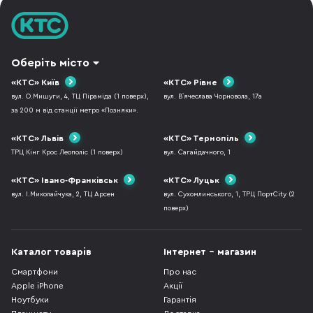
Оберіть місто
«КТС» Київ
«КТС» Рівне
вул. О.Мишуги, 4, ТЦ Піраміда (1 поверх),
вул. В`ячеслава Чорновола, 17а
за 200 м від станції метро «Позняки».
«КТС» Львів
«КТС» Тернопіль
ТРЦ Кінг Крос Леополіс (1 поверх)
вул. Сагайдачного, 1
«КТС» Івано-Франківськ
«КТС» Луцьк
вул. І.Миколайчука, 2, ТЦ Арсен
вул. Сухомлинського, 1, ТРЦ ПортCity (2
поверх)
Каталог товарів
Інтернет - магазин
Смартфони
Про нас
Apple iPhone
Акції
Ноутбуки
Гарантія