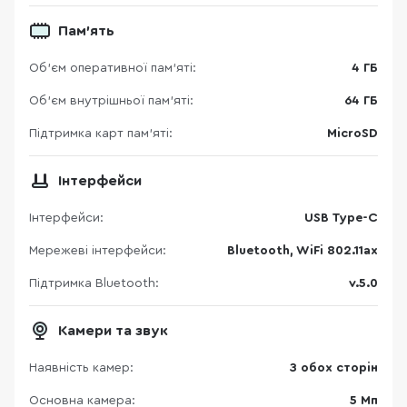
Пам'ять
Об’єм оперативної пам’яті:
4 ГБ
Об'єм внутрішньої пам'яті:
64 ГБ
Підтримка карт пам’яті:
MicroSD
Інтерфейси
Інтерфейси:
USB Type-C
Мережеві інтерфейси:
Bluetooth, WiFi 802.11ax
Підтримка Bluetooth:
v.5.0
Камери та звук
Наявність камер:
З обох сторін
Основна камера:
5 Мп