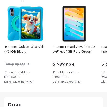
Планшет Oukitel OT6 Kids
Планшет Blackview Tab 20
Пла
4/64GB Blue
WiFi 4/64GB Field Green
Kid
(OT6_Kids_Blue)
Gre
5 999 грн
5 
Товар продано
IPS
4 ГБ
64 ГБ
IPS
4 ГБ
64 ГБ
IPS
1280×800
1280×800
128
Діагональ екрану: 10.1
Діагональ екрану: 10.1
Діаг
Опис