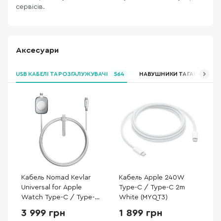
сервісів.
Аксесуари
USB КАБЕЛІ ТА РОЗГАЛУЖУВАЧІ
564
НАВУШНИКИ ТА ГАРНІТУРИ
Кабель Nomad Kevlar
Кабель Apple 240W
Universal for Apple
Type-C / Type-C 2m
Watch Type-C / Type-C
White (MYQT3)
1.5m White
3 999 грн
1 899 грн
(NM014667858)