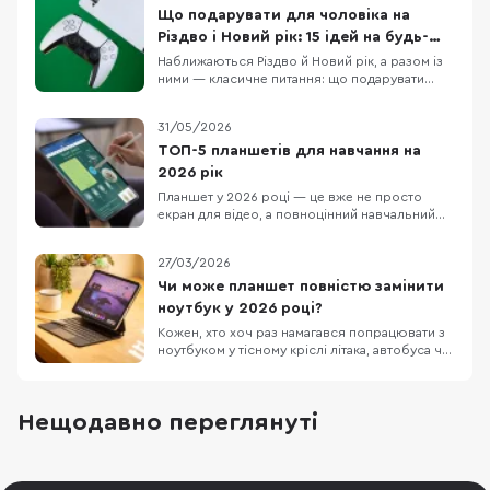
Що подарувати для чоловіка на
Різдво і Новий рік: 15 ідей на будь-
який бюджет
Наближаються Різдво й Новий рік, а разом із
ними — класичне питання: що подарувати
чоловіку, щоб це було і “вау”, і справді
корисно. У цій підбірці ми зібрали 15 техно-
31/05/2026
ідей під різні сценарії життя: для геймера,
офісного працівника, спортсмена, меломана
ТОП-5 планшетів для навчання на
та любителя подорожей. Тут немає
2026 рік
випадкових по
Планшет у 2026 році — це вже не просто
екран для відео, а повноцінний навчальний
інструмент: для онлайн-уроків, конспектів,
PDF-файлів, презентацій, хмарних сервісів і
27/03/2026
швидкого доступу до навчальних платформ.
Він компактніший за ноутбук, зручніший за
Чи може планшет повністю замінити
смартфон і може стати універсальним
ноутбук у 2026 році?
помічником як
Кожен, хто хоч раз намагався попрацювати з
ноутбуком у тісному кріслі літака, автобуса чи
в заповненому кафе, знає цей біль. Масивний
пристрій, який швидко розряджається,
габаритний блок живлення та постійна
Нещодавно переглянуті
нестача місця. Саме тому все більше
фрилансерів, студентів та людей у
відрядженнях замислюют