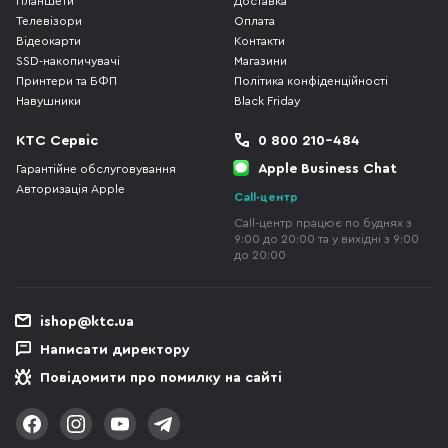
Планшети
Доставка
Телевізори
Оплата
Відеокарти
Контакти
SSD-накопичувачі
Магазини
Принтери та БФП
Політика конфіденційності
Навушники
Black Friday
КТС Сервіс
0 800 210-484
Apple Business Chat
Гарантійне обслуговування
Авторизація Apple
Call-центр
Call-центр працює по буднях з
9:00 до 20:00 та у вихідні з 9:00
до 20:00
ishop@ktc.ua
Написати директору
Повідомити про помилку на сайті