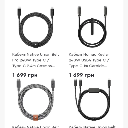
Кабель Native Union Belt
Кабель Nomad Kevlar
Pro 240W Type-C /
240W USB4 Type-C /
Type-C 2.4m Cosmos
Type-C 1m Carbide
Black (BELT-PRO2-COS-
(NM009827858)
1 699 грн
1 699 грн
NP)
Кабель Native Union Belt
Кабель Native Union Belt