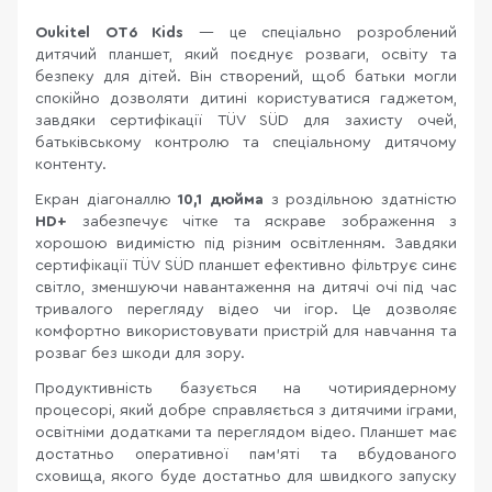
Oukitel OT6 Kids
— це спеціально розроблений
дитячий планшет, який поєднує розваги, освіту та
безпеку для дітей. Він створений, щоб батьки могли
спокійно дозволяти дитині користуватися гаджетом,
завдяки сертифікації TÜV SÜD для захисту очей,
батьківському контролю та спеціальному дитячому
контенту.
Екран діагоналлю
10,1 дюйма
з роздільною здатністю
HD+
забезпечує чітке та яскраве зображення з
хорошою видимістю під різним освітленням. Завдяки
сертифікації TÜV SÜD планшет ефективно фільтрує синє
світло, зменшуючи навантаження на дитячі очі під час
тривалого перегляду відео чи ігор. Це дозволяє
комфортно використовувати пристрій для навчання та
розваг без шкоди для зору.
Продуктивність базується на чотириядерному
процесорі, який добре справляється з дитячими іграми,
освітніми додатками та переглядом відео. Планшет має
достатньо оперативної пам'яті та вбудованого
сховища, якого буде достатньо для швидкого запуску