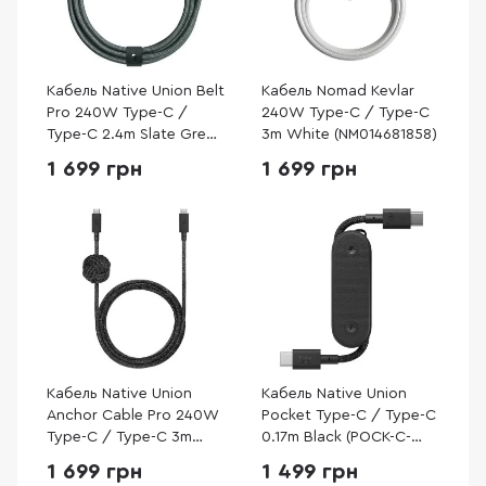
Кабель Native Union Belt
Кабель Nomad Kevlar
Pro 240W Type-C /
240W Type-C / Type-C
Type-C 2.4m Slate Green
3m White (NM014681858)
(BELT-PRO2-GRN-NP)
1 699 грн
1 699 грн
Кабель Native Union
Кабель Native Union
Anchor Cable Pro 240W
Pocket Type-C / Type-C
Type-C / Type-C 3m
0.17m Black (POCK-C-
Cosmos Black (ACABLE-
BLK-NP)
1 699 грн
1 499 грн
C-COS-NP)