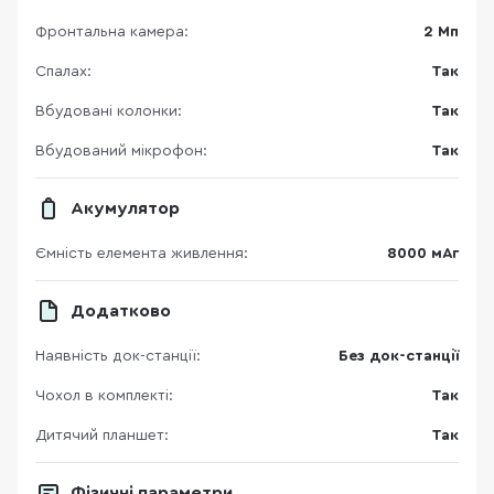
Фронтальна камера:
2 Мп
Спалах:
Так
Вбудовані колонки:
Так
Вбудований мікрофон:
Так
Акумулятор
Ємність елемента живлення:
8000 мАг
Додатково
Наявність док-станції:
Без док-станції
Чохол в комплекті:
Так
Дитячий планшет:
Так
Фізичні параметри