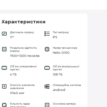
Характеристики
Діагональ екрану
Тип матриці
11"
IPS
Роздільна здатність
Назва процесора
екрану
Helio G100
1920×1200 пікселів
Об’єм оперативної
Об'єм внутрішньої
пам’яті
пам'яті
6 ГБ
128 ГБ
Ємність елемента
Операційна система
живлення
Android
9340 мАг
Кількість ядер
Основна камера
процесора