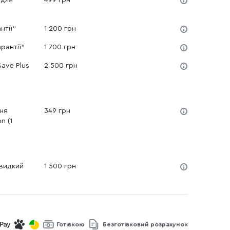
 для
499 грн
нтії"
1 200 грн
рантії"
1 700 грн
ave Plus
2 500 грн
ня
349 грн
n (1
Швидкий
1 500 грн
Готівкою
Безготівковий розрахунок