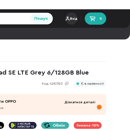
Пошук
Вхід
0
d SE LTE Grey 6/128GB Blue
Код:
428380
Є в наявності
ти OPPO
Дізнатися деталі
ня
Знижка -10%