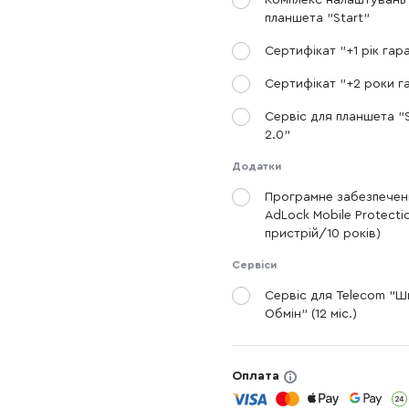
Комплекс налаштувань
планшета "Start"
Сертифікат "+1 рік гара
Сертифікат "+2 роки га
Сервіс для планшета "S
2.0"
Додатки
Програмне забезпечен
AdLock Mobile Protectio
пристрій/10 років)
Сервіси
Сервіс для Telecom "
Обмін" (12 міс.)
Оплата