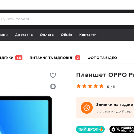
зини
Доставка
Оплата
Обмін
Контакти
ІДГУКИ
60
ПИТАННЯ ТА ВІДПОВІДІ
2
ФОТО ТА ВІДЕО
Планшет OPPO Pa
5
/ 5
Знижки на гадже
З 3 серпня до 9 серп