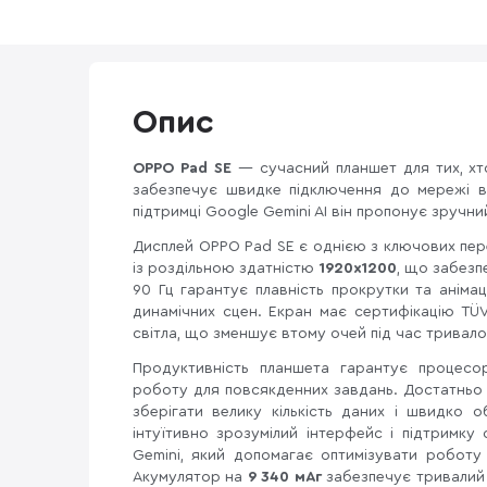
Опис
OPPO Pad SE
— сучасний планшет для тих, хт
забезпечує швидке підключення до мережі в 
підтримці Google Gemini AI він пропонує зручн
Дисплей OPPO Pad SE є однією з ключових пер
із роздільною здатністю
1920x1200
, що забезп
90 Гц гарантує плавність прокрутки та аніма
динамічних сцен. Екран має сертифікацію TÜV
світла, що зменшує втому очей під час тривал
Продуктивність планшета гарантує процесо
роботу для повсякденних завдань. Достатньо 
зберігати велику кількість даних і швидко 
інтуїтивно зрозумілий інтерфейс і підтримку
Gemini, який допомагає оптимізувати роботу
Акумулятор на
9 340 мАг
забезпечує тривалий 