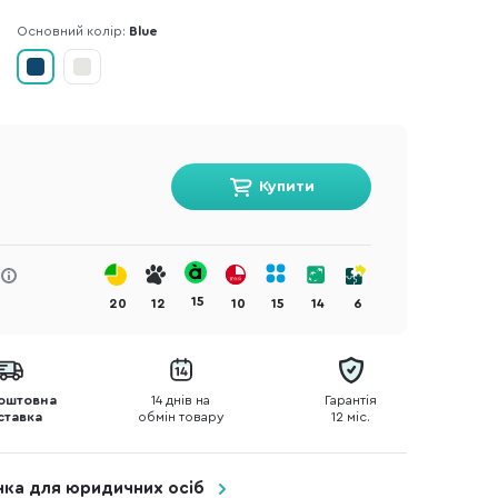
Основний колір:
Blue
Купити
15
20
12
10
15
14
6
оштовна
14 днів на
Гарантія
ставка
обмін товару
12 міс.
очка для юридичних осіб