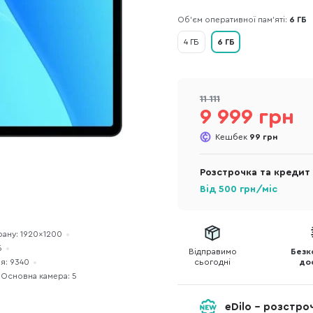
Об’єм оперативної пам’яті:
6 ГБ
4 ГБ
6 ГБ
11 111
9 999 грн
Кешбек
99 грн
Розстрочка та кредит
Від
500
грн/міс
рану: 1920×1200
Б
Відправимо
Безк
я: 9340
сьогодні
до
Основна камера: 5
eDilo - розстр