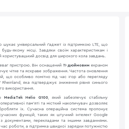
о шукає універсальний ґаджет із підтримкою LTE, що
будь-якому місці. Завдяки своїм характеристикам і
ий користувацький досвід для широкого кола завдань.
еваг пристрою. Він оснащений 1
1-дюймовим
екраном
ечує чітке та яскраве зображення. Частота оновлення
цій, що особливо помітно під час ігор або перегляду
 Rheinland, яка підтверджує зниження рівня синього
ого використання.
р
MediaTek Helio G100
, який забезпечує стабільну
оперативної пам’яті та місткий накопичувач дозволяє
обробляти їх. Сучасна операційна система пропонує
 сучасних функцій, таких як штучний інтелект Google
 з документами, перекладами та іншими завданнями.
час роботи, а підтримка швидкої зарядки потужністю