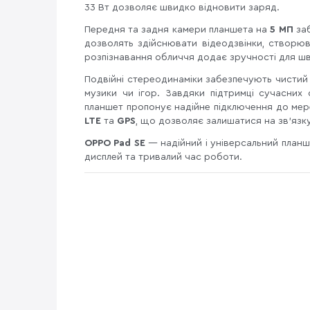
33 Вт дозволяє швидко відновити заряд.
Передня та задня камери планшета на
5 МП
за
дозволять здійснювати відеодзвінки, створю
розпізнавання обличчя додає зручності для 
Подвійні стереодинаміки забезпечують чистий 
музики чи ігор. Завдяки підтримці сучасних 
планшет пропонує надійне підключення до мер
LTE
та
GPS
, що дозволяє залишатися на зв’язку
OPPO Pad SE
— надійний і універсальний планш
дисплей та тривалий час роботи.