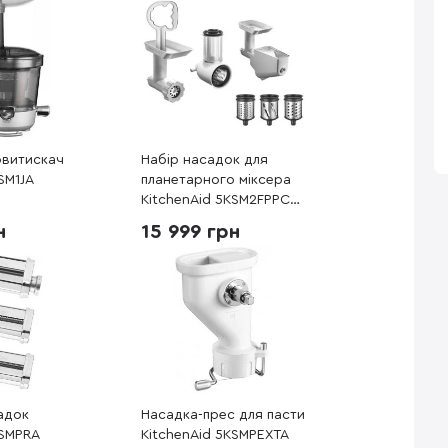
овитискач
Набір насадок для
SM1JA
планетарного міксера
KitchenAid 5KSM2FPPC
(м'ясорубка, протирка,
н
15 999 грн
овочерізка)
садок
Насадка-прес для пасти
KSMPRA
KitchenAid 5KSMPEXTA