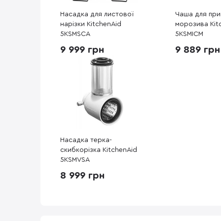
Насадка для листової
Чаша для при
нарізки KitchenAid
морозива Kit
5KSMSCA
5KSMICM
9 999 грн
9 889 грн
Насадка терка-
скибкорізка KitchenAid
5KSMVSA
8 999 грн