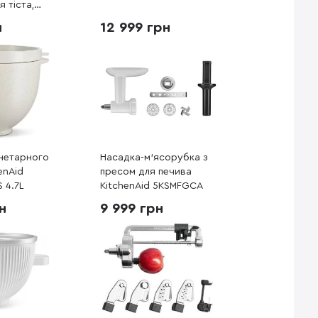
 тіста,
чіні)
н
12 999 грн
нетарного
Насадка-м'ясорубка з
enAid
пресом для печива
 4.7L
KitchenAid 5KSMFGCA
н
9 999 грн