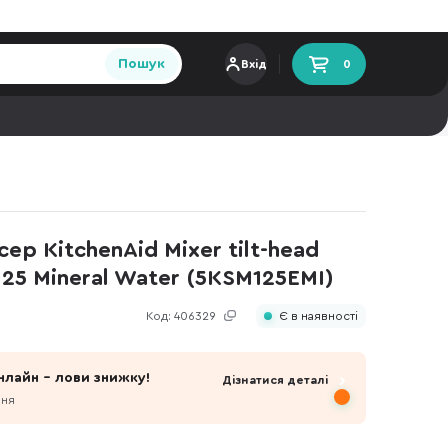
Пошук
Вхід
0
р KitchenAid Mixer tilt-head
125 Mineral Water (5KSM125EMI)
Код:
406329
Є в наявності
нлайн - лови знижку!
Дізнатися деталі
пня