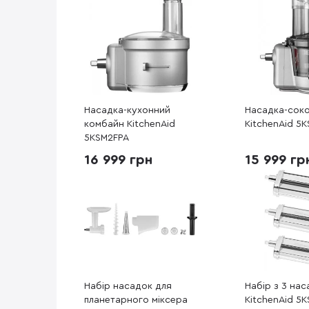
Насадка-кухонний
Насадка-сок
комбайн KitchenAid
KitchenAid 5K
5KSM2FPA
16 999 грн
15 999 гр
Набір насадок для
Набір з 3 на
планетарного міксера
KitchenAid 5