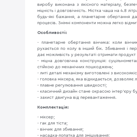
виробу виконана з якісного матеріалу, безп
міцність і довговічність. Містка чаша на 4.8 л
будь-які бажання, а планетарне обертання да
процесів. Знімні компоненти можна легко відми
Особливості:
- планетарне обертання вінчика: коли вінч
рухається по колу в інший бік. Збивання і п
дає можливість у результаті отримати продукт 
- міцна довговічна конструкція: суцільноме
стійкою до механічних пошкоджень;
- литі деталі механізму виготовлені з високоякіс
- головка міксера, яка відкидається, дозволяє
- плавне регулювання швидкості;
- класичний дизайн стане окрасою інтер'єру буд
- захист двигуна від перевантаження.
Комплектація:
- міксер;
- гак для тіста;
- вінчик для збивання;
- насадка-лопатка для змішування;