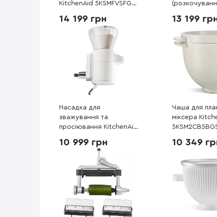
KitchenAid 5KSMFVSFGA
(розкочування
(м'ясорубка, сито для
спагетті, фету
14 199 грн
13 199 гр
перетирання овочів)
Насадка для
Чаша для пла
зважування та
міксера Kitch
просіювання KitchenAid
5KSM2CB5BGS
5KSMSFTA
10 999 грн
10 349 гр