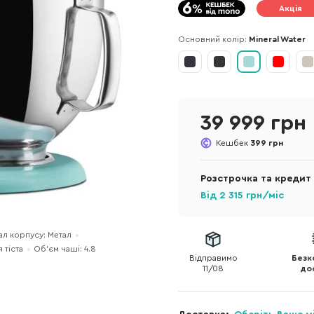
Акція
Основний колір:
Mineral Water
39 999 грн
Кешбек
399 грн
Розстрочка та кредит
Від
2 315
грн/міс
ал корпусу: Метал
 тіста
Об'єм чаші: 4.8
Відправимо
Безк
11/08
до