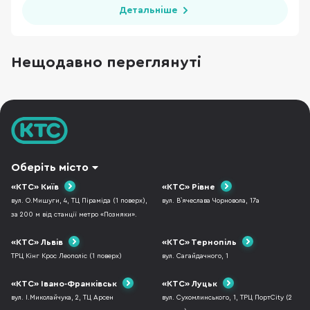
Детальніше
Нещодавно переглянуті
Оберіть місто
«КТС» Київ
«КТС» Рівне
вул. О.Мишуги, 4, ТЦ Піраміда (1 поверх),
вул. В`ячеслава Чорновола, 17а
за 200 м від станції метро «Позняки».
«КТС» Львів
«КТС» Тернопіль
ТРЦ Кінг Крос Леополіс (1 поверх)
вул. Сагайдачного, 1
«КТС» Івано-Франківськ
«КТС» Луцьк
вул. І.Миколайчука, 2, ТЦ Арсен
вул. Сухомлинського, 1, ТРЦ ПортCity (2