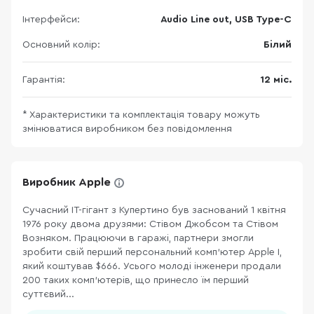
Інтерфейси:
Audio Line out, USB Type-C
Основний колір:
Білий
Гарантія:
12 міс.
* Характеристики та комплектація товару можуть
змінюватися виробником без повідомлення
Виробник Apple
Сучасний ІТ-гігант з Купертино був заснований 1 квітня
1976 року двома друзями: Стівом Джобсом та Стівом
Возняком. Працюючи в гаражі, партнери змогли
зробити свій перший персональний комп’ютер Apple I,
який коштував $666. Усього молоді інженери продали
200 таких комп’ютерів, що принесло їм перший
суттєвий...