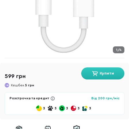
1/4
Купити
599 грн
Кешбек
5 грн
Розстрочка та кредит
Від
200
грн/міс
3
3
3
3
3