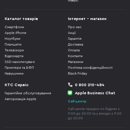
поверх)
Каталог товарів
Інтернет - магазин
Смартфони
Про нас
Apple iPhone
Акції
Ноутбуки
Гарантія
Планшети
Доставка
Телевізори
Оплата
Відеокарти
Контакти
SSD-накопичувачі
Магазини
Принтери та БФП
Політика конфіденційності
Навушники
Black Friday
КТС Сервіс
0 800 210-484
Apple Business Chat
Гарантійне обслуговування
Авторизація Apple
Call-центр
Call-центр працює по буднях з
9:00 до 20:00 та у вихідні з 9:00
до 20:00