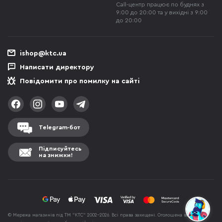
Call-центр працює по буднях з
9:00 до 20:00 та у вихідні з 9:00
до 20:00
ishop@ktc.ua
Написати директору
Повідомити про помилку на сайті
Telegram-бот
Підписуйтесь
на знижки!
© Мережа магазинів під ТМ "КТС" 2002-2026. Всі права захищені. Оголошена вартість