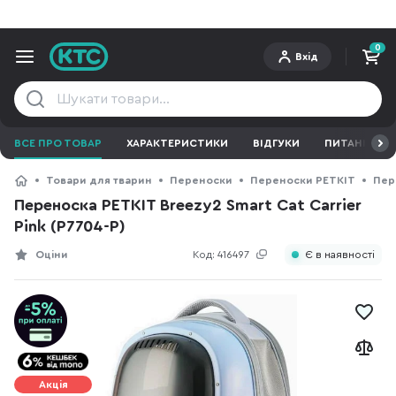
0
Вхід
ВСЕ ПРО ТОВАР
ХАРАКТЕРИСТИКИ
ВІДГУКИ
ПИТАННЯ ТА 
Товари для тварин
Переноски
Переноски PETKIT
Пере
Переноска PETKIT Breezy2 Smart Cat Carrier
Pink (P7704-P)
Оціни
Код:
416497
Є в наявності
Акція