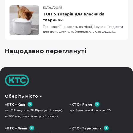
13/06/2025
ТОП-5 товарів для власників
тваринок
Технології не стоять на місці, і сучасні гаджети
для домашніх улюбленців стають дедалі
популярнішими серед турботливих
господарів. Якщо ви хочете забезпечити
своїй тваринці комфорт, здоров’я і навіть
Нещодавно переглянуті
розваги, ось п’ять пристроїв, які варто мати
вдома. 1. Uahpet Glow Wireless Pet Fountain —
інтелект
Оберіть місто
«КТС» Київ
«КТС» Рівне
вул. О.Мишуги, 4, ТЦ Піраміда (1 поверх),
вул. В`ячеслава Чорновола, 17а
за 200 м від станції метро «Позняки».
«КТС» Львів
«КТС» Тернопіль