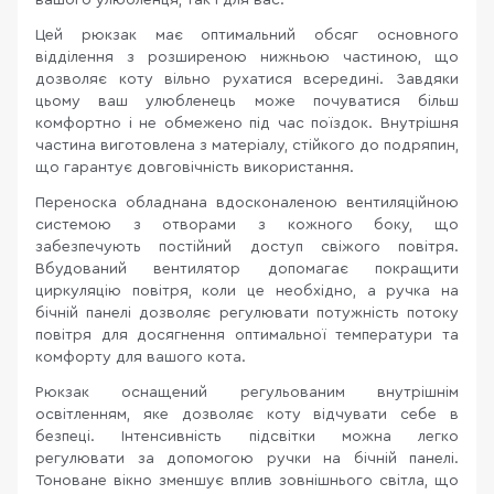
вашого улюбленця, так і для вас.
Цей рюкзак має оптимальний обсяг основного
відділення з розширеною нижньою частиною, що
дозволяє коту вільно рухатися всередині. Завдяки
цьому ваш улюбленець може почуватися більш
комфортно і не обмежено під час поїздок. Внутрішня
частина виготовлена з матеріалу, стійкого до подряпин,
що гарантує довговічність використання.
Переноска обладнана вдосконаленою вентиляційною
системою з отворами з кожного боку, що
забезпечують постійний доступ свіжого повітря.
Вбудований вентилятор допомагає покращити
циркуляцію повітря, коли це необхідно, а ручка на
бічній панелі дозволяє регулювати потужність потоку
повітря для досягнення оптимальної температури та
комфорту для вашого кота.
Рюкзак оснащений регульованим внутрішнім
освітленням, яке дозволяє коту відчувати себе в
безпеці. Інтенсивність підсвітки можна легко
регулювати за допомогою ручки на бічній панелі.
Тоноване вікно зменшує вплив зовнішнього світла, що