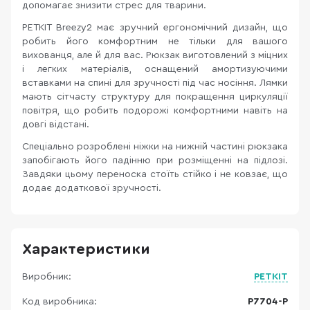
допомагає знизити стрес для тварини.
PETKIT Breezy2 має зручний ергономічний дизайн, що
робить його комфортним не тільки для вашого
вихованця, але й для вас. Рюкзак виготовлений з міцних
і легких матеріалів, оснащений амортизуючими
вставками на спині для зручності під час носіння. Лямки
мають сітчасту структуру для покращення циркуляції
повітря, що робить подорожі комфортними навіть на
довгі відстані.
Спеціально розроблені ніжки на нижній частині рюкзака
запобігають його падінню при розміщенні на підлозі.
Завдяки цьому переноска стоїть стійко і не ковзає, що
додає додаткової зручності.
Характеристики
Виробник:
PETKIT
Код виробника:
P7704-P