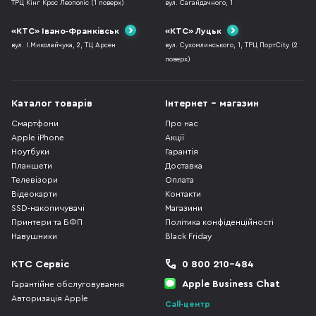
ТРЦ Кінг Крос Леополіс (1 поверх)
вул. Сагайдачного, 1
«КТС» Івано-Франківськ
«КТС» Луцьк
вул. І.Миколайчука, 2, ТЦ Арсен
вул. Сухомлинського, 1, ТРЦ ПортCity (2
поверх)
Каталог товарів
Інтернет - магазин
Смартфони
Про нас
Apple iPhone
Акції
Ноутбуки
Гарантія
Планшети
Доставка
Телевізори
Оплата
Відеокарти
Контакти
SSD-накопичувачі
Магазини
Принтери та БФП
Політика конфіденційності
Навушники
Black Friday
КТС Сервіс
0 800 210-484
Apple Business Chat
Гарантійне обслуговування
Авторизація Apple
Call-центр