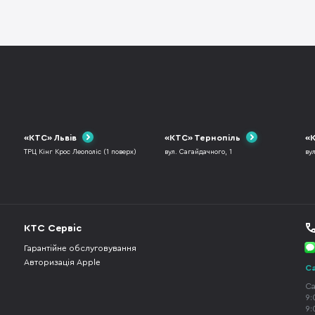
«КТС» Львів
«КТС» Тернопіль
«К
ТРЦ Кінг Крос Леополіс (1 поверх)
вул. Сагайдачного, 1
ву
КТС Сервіс
Гарантійне обслуговування
Авторизація Apple
Ca
Ca
9:
9: