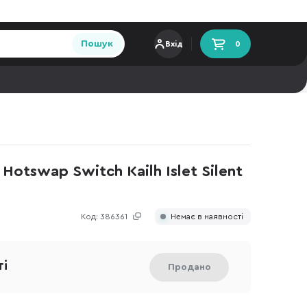
Пошук
Вхід
0
otswap Switch Kailh Islet Silent
Код:
386361
Немає в наявності
ті
Продано