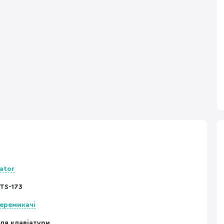
ator
TS-173
еремикачі
ля клавіатури