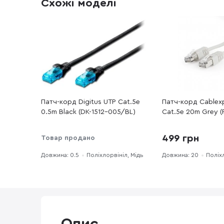
Схожі моделі
Патч-корд Digitus UTP Cat.5e
Патч-корд Cablexp
0.5m Black (DK-1512-005/BL)
Cat.5e 20m Grey 
499 грн
Товар продано
Довжина: 0.5
Поліхлорвініл, Мідь
Довжина: 20
Поліх