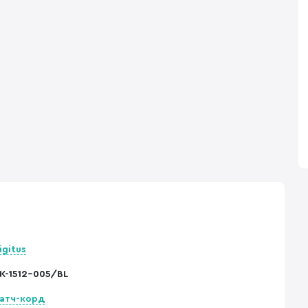
igitus
K-1512-005/BL
атч-корд