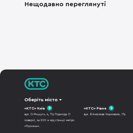
Нещодавно переглянуті
Оберіть місто
«КТС» Київ
«КТС» Рівне
вул. О.Мишуги, 4, ТЦ Піраміда (1
вул. В`ячеслава Чорновола, 17а
поверх), за 200 м від станції метро
«Позняки».