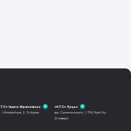
ТС» Івано-Франківськ
«КТС» Луцьк
л. І.Миколайчука, 2, ТЦ Арсен
вул. Сухомлинського, 1, ТРЦ ПортCity
(2 поверх)