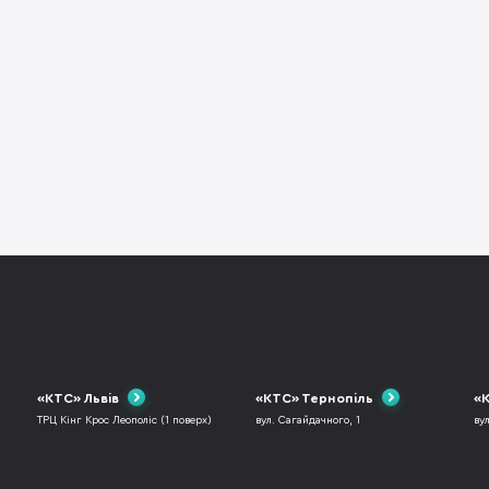
«КТС» Львів
«КТС» Тернопіль
«К
ТРЦ Кінг Крос Леополіс (1 поверх)
вул. Сагайдачного, 1
ву