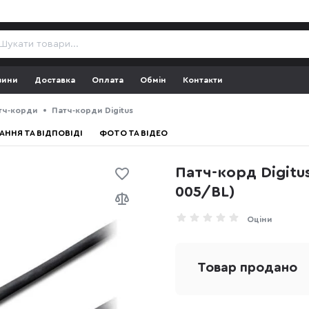
зини
Доставка
Оплата
Обмін
Контакти
тч-корди
Патч-корди Digitus
АННЯ ТА ВІДПОВІДІ
ФОТО ТА ВІДЕО
Патч-корд Digitus
005/BL)
Оціни
Товар продано