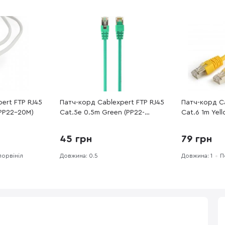
ert FTP RJ45
Патч-корд Cablexpert FTP RJ45
Патч-корд Ca
(PP22-20M)
Cat.5e 0.5m Green (PP22-
Cat.6 1m Yel
0.5M/G)
45 грн
79 грн
лорвініл
Довжина: 0.5
Довжина: 1
П