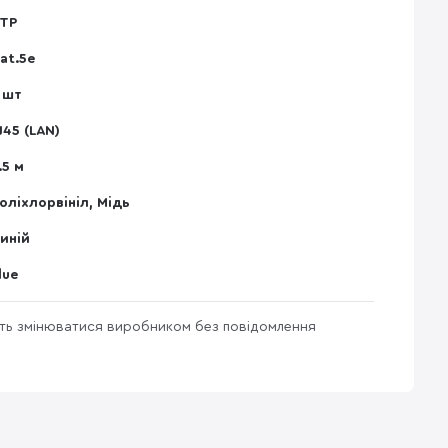
TP
at.5e
 шт
J45 (LAN)
.5 м
оліхлорвініл, Мідь
иній
lue
уть змінюватися виробником без повідомлення