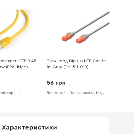
blexpert FTP RJ45
Патч-корд Digitus UTP Cat.5e
low (PP6-1M/Y)
1m Grey (DK-1511-010)
56 грн
оліхлорвініл
Довжина: 1
Поліхлорвініл, Мідь
Характеристики